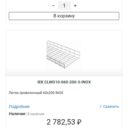
35х200х3000-3,8
2
–
+
35х150х3000-3,8
1
В корзину
35х100х3000-3,8
1
100х600
2
85х600
2
60х600
2
100х500
3
100х400
3
100х300
3
100х200
3
100х150
3
85х500
3
IEK CLWG10-060-200-3-INOX
85х400
3
85х300
3
Лоток проволочный 60х200 INOX
85х200
3
85х150
3
Подробнее
Сравнить
85х100
3
Наличие:
В наличии
60х500
3
2 782,53 ₽
60х400
3