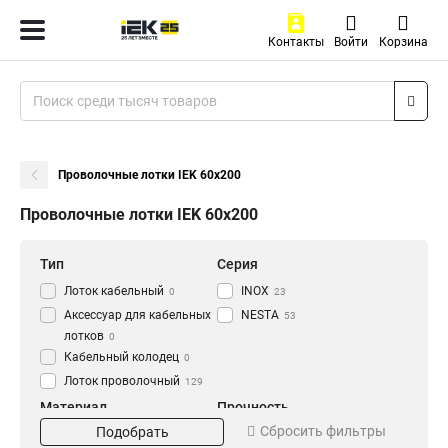
Контакты
Войти
Корзина
Проволочные лотки IEK 60х200
Проволочные лотки IEK 60х200
Тип
Серия
Лоток кабельный
INOX
0
23
Аксессуар для кабельных
NESTA
53
лотков
0
Кабельный колодец
0
Лоток проволочный
129
Материал
Прочность
Сбросить фильтры
Подобрать
EZ
Усиленный
20
27