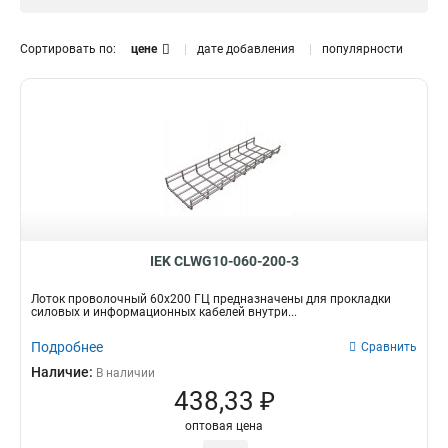
HDZ
33
Размер
Сортировать по:
цене
дате добавления
популярности
30х60х3000-3,8
0
100х300х3000-3,8
1
35х50х3000-3,8
1
50х80
1
100х100
1
35х150
1
60х60
1
100х600х3000-4,8
2
100х500х3000-4,8
2
IEK CLWG10-060-200-3
100х400х3000-4,8
2
Лоток проволочный 60х200 ГЦ предназначены для прокладки
100х300х3000-4,8
1
силовых и информационных кабелей внутри...
100х200х3000-3,8
1
Подробнее
Сравнить
100х150х3000-3,8
2
Наличие:
В наличии
100х100х3000-3,8
1
438,33 ₽
85х600х3000-4,8
2
85х500х3000-4,8
2
оптовая цена
85х400х3000-4,8
2