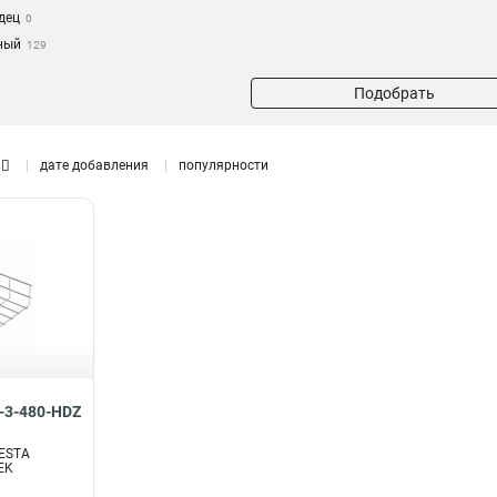
дец
0
ный
129
Подобрать
дате добавления
популярности
-3-480-HDZ
ESTA
EK