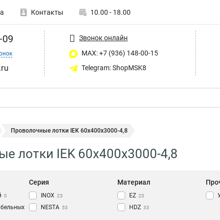
а
Контакты
10.00 - 18.00
-09
Звонок онлайн
MAX: +7 (936) 148-00-15
онок
ru
Telegram: ShopMSK8
Проволочные лотки IEK 60х400х3000-4,8
е лотки IEK 60х400х3000-4,8
Серия
Материал
Про
й
INOX
EZ
0
23
20
абельных
NESTA
HDZ
53
33