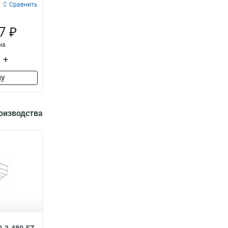
Сравнить
7 ₽
на
+
ну
роизводства