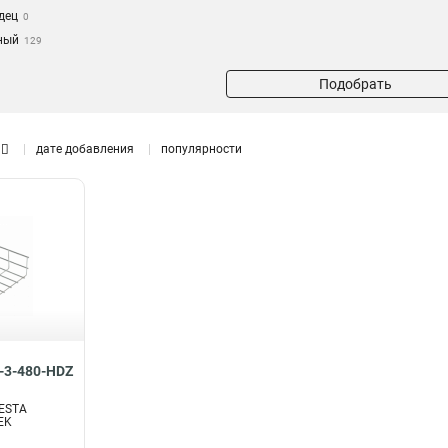
дец
0
ный
129
Подобрать
дате добавления
популярности
-3-480-HDZ
ESTA
EK