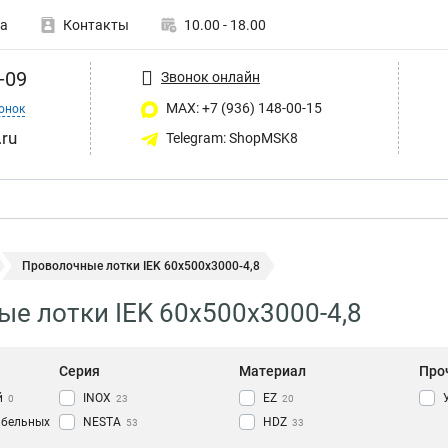
а
Контакты
10.00 - 18.00
-09
Звонок онлайн
MAX: +7 (936) 148-00-15
онок
ru
Telegram: ShopMSK8
Проволочные лотки IEK 60х500х3000-4,8
е лотки IEK 60х500х3000-4,8
Серия
Материал
Про
й
INOX
EZ
0
23
20
абельных
NESTA
HDZ
53
33