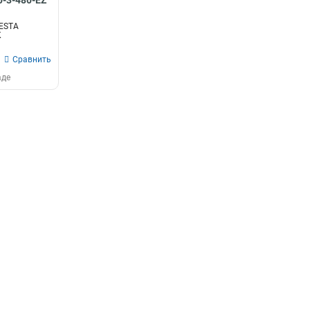
0-3-480-EZ
ESTA
K
Сравнить
аде