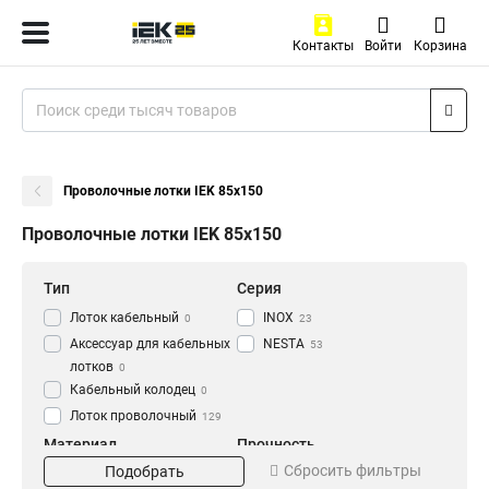
Контакты
Войти
Корзина
Проволочные лотки IEK 85х150
Проволочные лотки IEK 85х150
Тип
Серия
Лоток кабельный
INOX
0
23
Аксессуар для кабельных
NESTA
53
лотков
0
Кабельный колодец
0
Лоток проволочный
129
Материал
Прочность
Сбросить фильтры
Подобрать
EZ
Усиленный
20
27