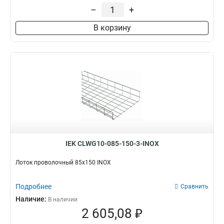
35х200х3000-3,8
2
–
+
35х150х3000-3,8
1
В корзину
35х100х3000-3,8
1
100х600
2
85х600
2
60х600
2
100х500
3
100х400
3
100х300
3
100х200
3
100х150
3
85х500
3
IEK CLWG10-085-150-3-INOX
85х400
3
85х300
3
Лоток проволочный 85х150 INOX
85х200
3
85х150
3
Подробнее
Сравнить
85х100
3
Наличие:
В наличии
60х500
3
2 605,08 ₽
60х400
3