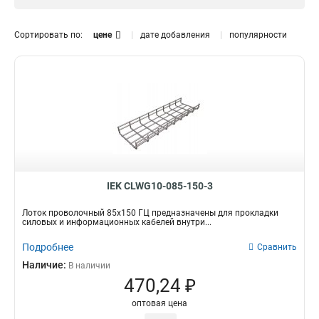
HDZ
33
Размер
Сортировать по:
цене
дате добавления
популярности
30х60х3000-3,8
0
100х300х3000-3,8
1
35х50х3000-3,8
1
50х80
1
100х100
1
35х150
1
60х60
1
100х600х3000-4,8
2
100х500х3000-4,8
2
IEK CLWG10-085-150-3
100х400х3000-4,8
2
Лоток проволочный 85х150 ГЦ предназначены для прокладки
100х300х3000-4,8
1
силовых и информационных кабелей внутри...
100х200х3000-3,8
1
Подробнее
Сравнить
100х150х3000-3,8
2
Наличие:
В наличии
100х100х3000-3,8
1
470,24 ₽
85х600х3000-4,8
2
85х500х3000-4,8
2
оптовая цена
85х400х3000-4,8
2