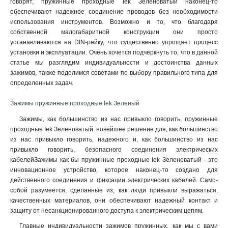
говорят, пружинные проходные Iek Зеленоватый наконец-то
обеспечивают надежное соединение проводов без необходимости
использования инструментов. Возможно и то, что благодаря
собственной малогабаритной конструкции они просто
устанавливаются на DIN-рейку, что существенно упрощает процесс
установки и эксплуатации. Очень хочется подчеркнуть то, что в данной
статье мы разглядим индивидуальности и достоинства данных
зажимов, также поделимся советами по выбору правильного типа для
определенных задач.
Зажимы пружинные проходные Iek Зеленый
Зажимы, как большинство из нас привыкло говорить, пружинные
проходные Iek Зеленоватый: новейшее решение для, как большинство
из нас привыкло говорить, надежного и, как большинство из нас
привыкло говорить, безопасного соединения электрических
кабелейЗажимы как бы пружинные проходные Iek Зеленоватый - это
инновационное устройство, которое наконец-то создано для
действенного соединения и фиксации электрических кабелей. Само-
собой разумеется, сделанные из, как люди привыкли выражаться,
качественных материалов, они обеспечивают надежный контакт и
защиту от несанкционированного доступа к электрическим цепям
.
Главные индивидуальности зажимов пружинных, как мы с вами