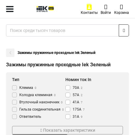
Контакты
Войти
Корзина
Зажимы пружинные проходные Iek Зеленый
Зажимы пружинные проходные Iek Зеленый
Тип
Номин ток In
Клемма
70А
0
2
Колодка клеммная
57А
0
2
Втулочный наконечник
41А
0
7
Гильза соединительная
175А
0
7
Ответвитель
31А
9
прокалывающий
0
Сечение
Цвет
Кабельный наконечник
Показать характеристики
0
2в-6-PEN
Оранжевый
1
4