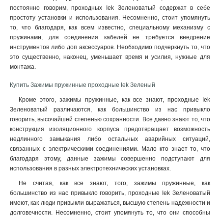
постоянно говорим, проходных Iek Зеленоватый содержат в себе
простоту установки и использования. Несомненно, стоит упомянуть
то, что благодаря, как всем известно, специальному механизму с
пружинами, для соединения кабелей не требуется внедрение
инструментов либо доп аксессуаров. Необходимо подчеркнуть то, что
это существенно, наконец, уменьшает время и усилия, нужные для
монтажа.
Купить Зажимы пружинные проходные Iek Зеленый
Кроме этого, зажимы пружинные, как все знают, проходные Iek
Зеленоватый различаются, как большинство из нас привыкло
говорить, высочайшей степенью сохранности. Все давно знают то, что
конструкция изоляционного корпуса предотвращает возможность
недлинного замыкания либо остальных аварийных ситуаций,
связанных с электрическими соединениями. Мало кто знает то, что
благодаря этому, данные зажимы совершенно подступают для
использования в разных электротехнических установках.
Не считая, как все знают, того, зажимы пружинные, как
большинство из нас привыкло говорить, проходные Iek Зеленоватый
имеют, как люди привыкли выражаться, высшую степень надежности и
долговечности. Несомненно, стоит упомянуть то, что они способны