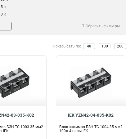
95
1
70
0
35
2
Сбросить фильтры
16
2
Показывать по:
40
100
200
ZN42-03-035-K02
IEK YZN42-04-035-K02
мов БЗН ТС-1003 35 мм2
Блок зажимов БЗН ТС-1004 35 мм2
ы IEK
100A 4 пары IEK