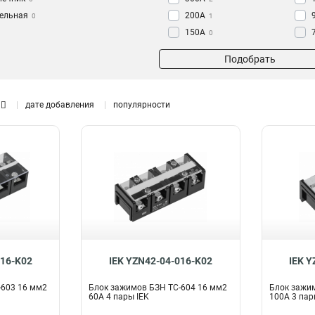
тельная
200A
0
1
150A
0
й
0
100A
2
Подобрать
нечник
0
60A
2
л
0
льный
дате добавления
популярности
им для
а
0
1
016-K02
IEK YZN42-04-016-K02
IEK Y
-603 16 мм2
Блок зажимов БЗН ТС-604 16 мм2
Блок зажи
60A 4 пары IEK
100A 3 пар