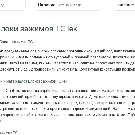
Наличие:
Наличие:
аде
Нет на складе
Блоки зажимов TC iek
локов зажимов TC iek
iek
предназначен для сборки сложных проводных концепций под напряжение
ером 41х32 мм выполнен из огнеупорной и прочной пластмассы. Контакты в
нии. Такой материал, как АБС пластик и Карболит не пропускает ток и выд
одержать от 3 до 12 полюсов или 24 контакта. Компактная конструкция позво
и и материалов Блоков зажимов TC iek
ов TC iek выполнен из карболита-это совершенно новый материал на осно
олее прочной, приобретает огнеупорные качества. Даже при низких температу
едных галогенов, а значит не выделяет вредных веществ при пожаре и не р
утри вентиляционных шах и прочих инженерных коммуникаций. На нашем сай
я через винтовой зажим с гальваническим покрытием диаметром 6 мм. Ещ
я.
ажимов TC iek