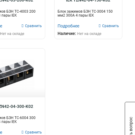
ZN42-03-200-K02
IEK YZN42-04-150-K02
ов БЗН ТC-4003 200
Блок зажимов БЗН ТС-3004 150
 пары IEK
мм2 300A 4 пары IEK
е
Подробнее
Сравнить
Сравнить
Наличие:
Нет на складе
Нет на складе
ZN42-04-300-K02
ов БЗН TC-6004 300
Задать вопрос
 пары IEK
е
Сравнить