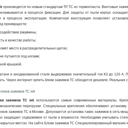
ek
производится по новым стандартам ТР ТС из термопласта. Винтовые зажим
реламываются в процессе фиксации. Для защиты от пыли корпус оснащае
и в процессе эксплуатации. Компактная конструкция позволяет устанав
яд преимуществ:
оздействию ржавчины;
ть и качество работы;
номят место в распределительных щитах;
не путаются под ногами;
ной крышкой.
атуни и анодированной стали выдерживаю значительный ток КЗ до 120 А. Пр
ть. Через интернет купить блоки зажимов TC обходится дешевле. Реальная с
локов зажимов TC iek
ки зажимов TC iek
используются самые современные материалы. Крепк
еханические перегрузки. Специальные крепления обеспечивают установку
ков зажимов TC в Москве. Допускается установка таких зажимов в сеть мо
о защищает содержимое от пыли и влажности. Необходимо учитывать степен
 закрытых местах. На сайте Блоки зажимов TC Специализированный магазин i