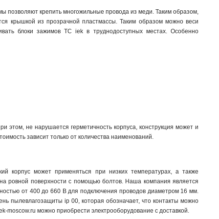
ы позволяют крепить многожильные провода из меди. Таким образом,
тся крышкой из прозрачной пластмассы
.
Таким образом можно веси
ливать блоки зажимов TC iek в труднодоступных местах. Особенно
и этом, не нарушается герметичность корпуса, конструкция может и
тоимость зависит только от количества наименований.
ий корпус может применяться при низких температурах, а также
 на ровной поверхности с помощью болтов. Наша компания является
щностью от 400 до 660 В для подключения проводов диаметром 16 мм.
ь пылевлагозащиты ip 00, которая обозначает, что контакты можно
ek-moscow.ru можно приобрести электрооборудование с доставкой.