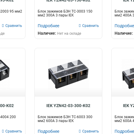
095-K02
IEK YZN42-03-150-K02
IEK Y
-2003 95 мм2
Блок зажимов БЗН ТС-3003 150
Блок зажим
мм2 300A 3 пары IEK
мм2 400A 3
Подробнее
Подробне
Сравнить
Сравнить
Наличие:
Наличие:
аде
Нет на складе
200-K02
IEK YZN42-03-300-K02
IEK Y
-4004 200
Блок зажимов БЗН TC-6003 300
Блок зажим
мм2 600A 3 пары IEK
мм2 600A 4
Подробнее
Подробне
Сравнить
Сравнить