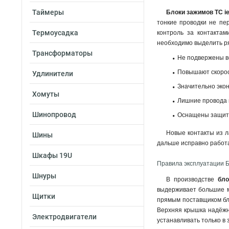
Таймеры
Блоки зажимов TC i
тонкие проводки не пе
Термоусадка
контроль за контактам
необходимо выделить р
Трансформаторы
Не подвержены в
Повышают скорос
Удлинители
Значительно эко
Хомуты
Лишние провода 
Шинопровод
Оснащены защит
Новые контакты из л
Шины
дальше исправно работа
Шкафы 19U
Правила эксплуатации Б
Шнуры
В производстве
бло
выдерживает большие м
Щитки
прямым поставщиком бло
Верхняя крышка надёжн
Электродвигатели
устанавливать только в