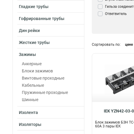
Гладкие трубы
Гильза соедини
Ответвитель
Гофрированные трубы
прокалывающи
Кабельный нако
Дин рейки
Зажим Крокоди
Сжим ответвите
Жесткие трубы
Сортировать по:
цене
(орех)
0
Контактный заж
Зажимы
трансформатор
Анкерные
Блок зажимов
1
Блоки зажимов
Винтовые проходные
Кабельные
Пружинные проходные
Шинные
IEK YZN42-03-
Изолента
Блок зажимов БЗН ТС
Изоляторы
60A 3 пары IEK