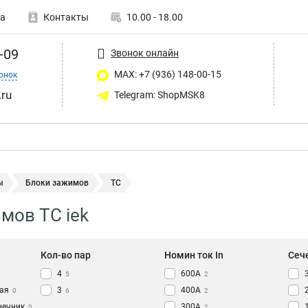
а
Контакты
10.00 - 18.00
-09
Звонок онлайн
MAX: +7 (936) 148-00-15
онок
ru
Telegram: ShopMSK8
ы
Блоки зажимов
TC
мов TC iek
Кол-во пар
Номин ток In
Сеч
4
600A
5
2
ая
3
400A
0
6
2
нечник
300A
0
2