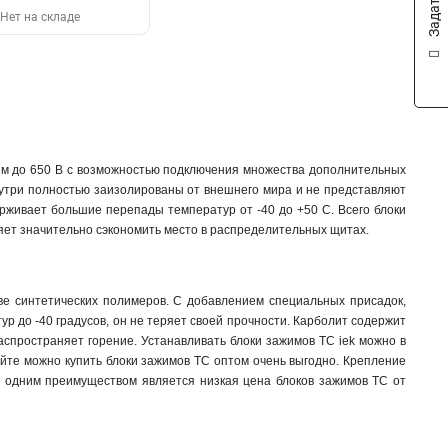
Нет на складе
м до 650 В с возможностью подключения множества дополнительных
нутри полностью заизолированы от внешнего мира и не представляют
ерживает большие перепады температур от -40 до +50 С. Всего блоки
ляет значительно сэкономить место в распределительных щитах.
ве синтетических полимеров. С добавлением специальных присадок,
р до -40 градусов, он не теряет своей прочности. Карболит содержит
аспространяет горение. Устанавливать блоки зажимов TC iek можно в
те можно купить блоки зажимов TC оптом очень выгодно. Крепление
ё одним преимуществом является низкая цена блоков зажимов TC от