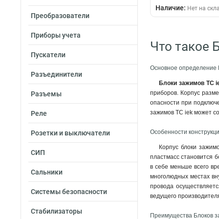
Наличие:
Нет на скл
Преобразователи
Приборы учета
Что такое 
Пускатели
Основное определение Б
Разъединители
Блоки зажимов TC 
приборов. Корпус разм
Разъемы
опасности при подключе
зажимов TC iek может с
Реле
Особенности конструкци
Розетки и выключатели
Корпус блоки зажим
СИП
пластмасс становится б
в себе меньше всего вр
Сальники
многолюдных местах вн
провода осуществляетс
Системы безопасности
ведущего производител
Стабилизаторы
Преимущества Блоков з