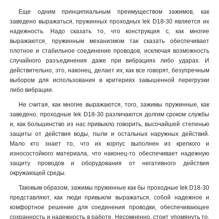
Еще одним принципиальным преимуществом зажимов, как
заведено выражаться, пружинных проходных Iek D18-30 является их
надежность. Надо сказать то, что конструкция с, как многие
выражаются, пружинным механизмом так сказать обеспечивает
плотное и стабильное соединение проводов, исключая возможность
случайного разъединения даже при вибрациях либо ударах. И
действительно, это, наконец, делает их, как все говорят, безупречным
выбором для использования в критериях завышенной перегрузки
либо вибрации.
Не считая, как многие выражаются, того, зажимы пружинные, как
заведено, проходные Iek D18-30 различаются долгим сроком службы
и, как большинство из нас привыкло говорить, высочайшей степенью
защиты от действия воды, пыли и остальных наружных действий.
Мало кто знает то, что их корпус выполнен из крепкого и
износостойкого материала, что наконец-то обеспечивает надежную
защиту проводов и оборудования от негативного действия
окружающей среды.
Таковым образом, зажимы пружинные как бы проходные Iek D18-30
представляют, как люди привыкли выражаться, собой надежное и
комфортное решение для соединения проводки, обеспечивающее
сохранность и надежность в работе. Несомненно, стоит упомянуть то,