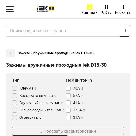
Контакты
Войти
Корзина
Зажимы пружинные проходные Iek D18-30
Зажимы пружинные проходные Iek D18-30
Тип
Номин ток In
Клемма
70А
0
2
Колодка клеммная
57А
0
2
Втулочный наконечник
41А
0
7
Гильза соединительная
175А
0
7
Ответвитель
31А
9
прокалывающий
0
Сечение
Цвет
Кабельный наконечник
Показать характеристики
0
2в-6-PEN
Оранжевый
1
4