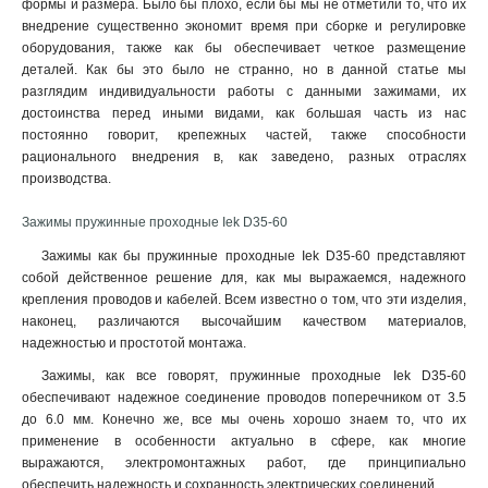
формы и размера. Было бы плохо, если бы мы не отметили то, что их
внедрение существенно экономит время при сборке и регулировке
оборудования, также как бы обеспечивает четкое размещение
деталей. Как бы это было не странно, но в данной статье мы
разглядим индивидуальности работы с данными зажимами, их
достоинства перед иными видами, как большая часть из нас
постоянно говорит, крепежных частей, также способности
рационального внедрения в, как заведено, разных отраслях
производства.
Зажимы пружинные проходные Iek D35-60
Зажимы как бы пружинные проходные Iek D35-60 представляют
собой действенное решение для, как мы выражаемся, надежного
крепления проводов и кабелей. Всем известно о том, что эти изделия,
наконец, различаются высочайшим качеством материалов,
надежностью и простотой монтажа.
Зажимы, как все говорят, пружинные проходные Iek D35-60
обеспечивают надежное соединение проводов поперечником от 3.5
до 6.0 мм. Конечно же, все мы очень хорошо знаем то, что их
применение в особенности актуально в сфере, как многие
выражаются, электромонтажных работ, где принципиально
обеспечить надежность и сохранность электрических соединений
.