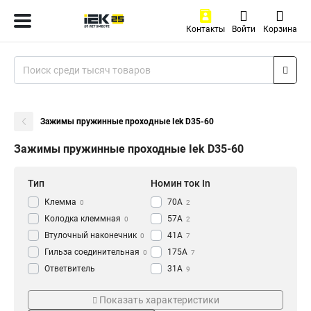
Контакты
Войти
Корзина
Зажимы пружинные проходные Iek D35-60
Зажимы пружинные проходные Iek D35-60
Тип
Номин ток In
Клемма
70А
0
2
Колодка клеммная
57А
0
2
Втулочный наконечник
41А
0
7
Гильза соединительная
175А
0
7
Ответвитель
31А
9
прокалывающий
0
Сечение
Цвет
Кабельный наконечник
Показать характеристики
0
2в-6-PEN
Оранжевый
1
4