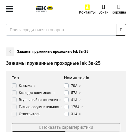
Контакты
Войти
Корзина
Зажимы пружинные проходные Iek 3в-25
Зажимы пружинные проходные Iek 3в-25
Тип
Номин ток In
Клемма
70А
0
2
Колодка клеммная
57А
0
2
Втулочный наконечник
41А
0
7
Гильза соединительная
175А
0
7
Ответвитель
31А
9
прокалывающий
0
Сечение
Цвет
Кабельный наконечник
Показать характеристики
0
2в-6-PEN
Оранжевый
1
4