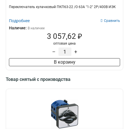
ПКП63-11
Переключатель кулачковый ПКП63-22 /О 63А "1-2" 2Р/400В ИЭК
0
ПКП32-11
1
ПКП25-11
Подробнее
Сравнить
0
ПКП10-11
Наличие:
0
В наличии
3 057,62 ₽
ПРК32-25
2
ПКП63-13
0
оптовая цена
ПКП32-13
0
–
+
ПКП25-13
0
В корзину
ПКП10-13
0
Товар снятый с производства