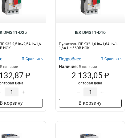
EK DMS11-D25
IEK DMS11-D16
РК32-2,5 In=2,5A Ir=1,6-
Пускатель ПРК32-1,6 In=1,6A Ir=1-
0В ИЭК
1,6A Ue 660В ИЭК
е
Подробнее
Сравнить
Сравнить
Наличие:
В наличии
В наличии
 132,87 ₽
2 133,05 ₽
оптовая цена
оптовая цена
–
+
–
+
В корзину
В корзину