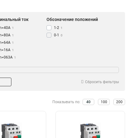
инальный ток
Обозначение положений
In=40A
1-2
1
1
In=80A
0-1
1
0
In=64A
1
In=16A
1
In=063A
1
In=18A
1
In=14A
1
In=4A
1
Сбросить фильтры
In=1A
1
In=63A
2
In=32A
Показывать по:
40
100
200
1
In=25A
3
In=10A
2