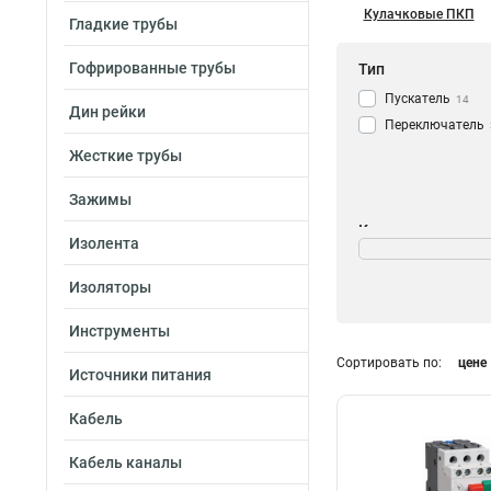
Кулачковые ПКП
Гладкие трубы
Гофрированные трубы
Тип
Пускатель
14
Дин рейки
Переключатель
Жесткие трубы
Зажимы
Кол-во полюсов и
Изолента
напряжение
1Р/400В
1
Изоляторы
3Р/400В
0
Инструменты
660В
14
2Р/400В
Сортировать по:
цене
2
Источники питания
Кабель
Кабель каналы