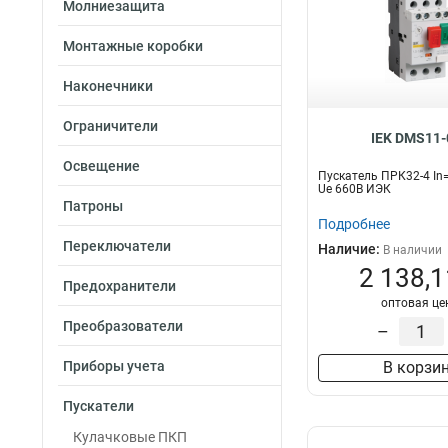
Молниезащита
Монтажные коробки
Наконечники
Ограничители
IEK DMS11-
Освещение
Пускатель ПРК32-4 In=
Ue 660В ИЭК
Патроны
Подробнее
Переключатели
Наличие:
В наличии
2 138,1
Предохранители
оптовая це
Преобразователи
–
Приборы учета
В корзи
Пускатели
Кулачковые ПКП