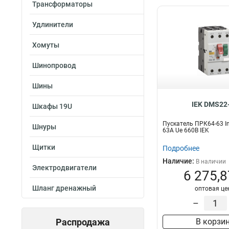
Трансформаторы
Удлинители
Хомуты
Шинопровод
Шины
IEK DMS22
Шкафы 19U
Пускатель ПРК64-63 In
Шнуры
63A Ue 660В IEK
Щитки
Подробнее
Наличие:
В наличии
Электродвигатели
6 275,8
Шланг дренажный
оптовая це
–
Распродажа
В корзи