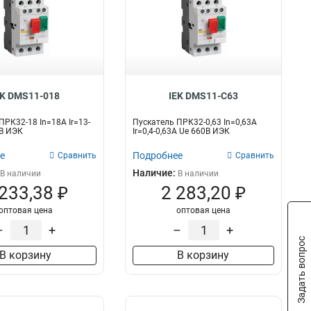
EK DMS11-018
IEK DMS11-C63
ПРК32-18 In=18A Ir=13-
Пускатель ПРК32-0,63 In=0,63A
В ИЭК
Ir=0,4-0,63A Ue 660В ИЭК
е
Подробнее
Сравнить
Сравнить
Наличие:
В наличии
В наличии
 233,38 ₽
2 283,20 ₽
оптовая цена
оптовая цена
–
+
–
+
Задать вопрос
В корзину
В корзину