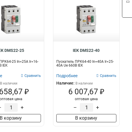
EK DMS22-25
IEK DMS22-40
ПРК64-25 In=25A Ir=16-
Пускатель ПРК64-40 In=40A Ir=25-
В IEK
40A Ue 660В IEK
е
Подробнее
Сравнить
Сравнить
Наличие:
В наличии
В наличии
 658,67 ₽
6 007,67 ₽
оптовая цена
оптовая цена
–
+
–
+
В корзину
В корзину