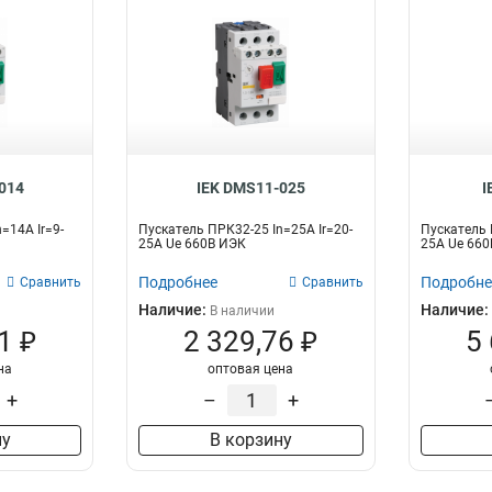
014
IEK DMS11-025
I
=14A Ir=9-
Пускатель ПРК32-25 In=25A Ir=20-
Пускатель 
25A Ue 660В ИЭК
25A Ue 660
Подробнее
Подробне
Сравнить
Сравнить
Наличие:
Наличие:
В наличии
1 ₽
2 329,76 ₽
5
на
оптовая цена
+
–
+
ну
В корзину