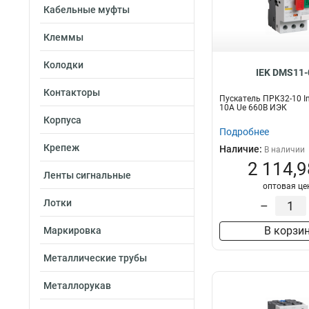
Кабельные муфты
Клеммы
Колодки
IEK DMS11-
Контакторы
Пускатель ПРК32-10 In
10A Ue 660В ИЭК
Корпуса
Подробнее
Крепеж
Наличие:
В наличии
2 114,9
Ленты сигнальные
оптовая це
Лотки
–
В корзи
Маркировка
Металлические трубы
Металлорукав