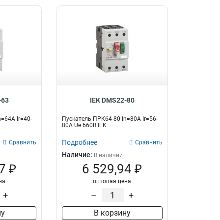
-63
IEK DMS22-80
=64A Ir=40-
Пускатель ПРК64-80 In=80A Ir=56-
80A Ue 660В IEK
Подробнее
Сравнить
Сравнить
Наличие:
В наличии
7 ₽
6 529,94 ₽
на
оптовая цена
+
–
+
ну
В корзину