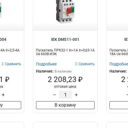
ПРК32-25
2
ПКП63-13
0
ПКП32-13
0
ПКП25-13
0
ПКП10-13
0
004
IEK DMS11-001
I
4A Ir=2,5-4A
Пускатель ПРК32-1 In=1A Ir=0,63-1A
Пускатель 
Ue 660В ИЭК
18A Ue 660
Подробнее
Подробне
Сравнить
Сравнить
Наличие:
Наличие:
В наличии
1 ₽
2 208,23 ₽
2
на
оптовая цена
+
–
+
ну
В корзину