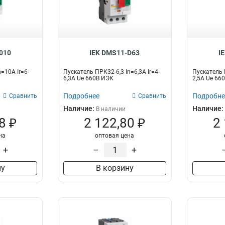
Ir=9-14A
1
ПРК32-14
1
Ir=6-10A
1
ПРК32-10
1
Ir=25-4A
1
ПРК32-4
1
Ir=063-1A
1
ПРК32-1
1
Ir=16-25A
2
ПКП63-33
010
IEK DMS11-D63
I
0
ПКП25-33
0
=10A Ir=6-
Пускатель ПРК32-6,3 In=6,3A Ir=4-
Пускатель П
ПКП10-33
0
6,3A Ue 660В ИЭК
2,5A Ue 66
ПКП63-22
1
Подробнее
Подробне
Сравнить
Сравнить
ПКП63-12
0
Наличие:
Наличие:
В наличии
ПКП32-22
0
8 ₽
2 122,80 ₽
2
ПКП32-12
0
на
оптовая цена
ПКП25-22
0
ПКП25-12
+
–
+
0
ПКП10-22
0
ну
В корзину
ПКП10-12
1
ПКП63-11
0
ПКП32-11
1
ПКП25-11
0
ПКП10-11
0