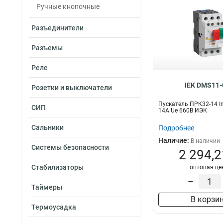
Ручные кнопочные
Разъединители
Разъемы
Реле
IEK DMS11-
Розетки и выключатели
Пускатель ПРК32-14 In
СИП
14A Ue 660В ИЭК
Сальники
Подробнее
Наличие:
В наличии
Системы безопасности
2 294,2
Стабилизаторы
оптовая це
–
Таймеры
В корзи
Термоусадка