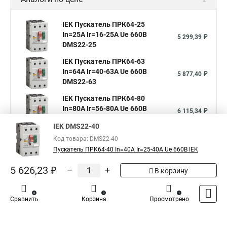
IEK Пускатель ПРК64-25
In=25A Ir=16-25A Ue 660В
5 299,39 ₽
DMS22-25
IEK Пускатель ПРК64-63
In=64A Ir=40-63A Ue 660В
5 877,40 ₽
DMS22-63
IEK Пускатель ПРК64-80
In=80A Ir=56-80A Ue 660В
6 115,34 ₽
DMS22-80
IEK DMS22-40
Код товара: DMS22-40
Пускатель ПРК64-40 In=40A Ir=25-40A Ue 660В IEK
5
Общая оценка товара:
1
5 626,23 ₽
–
+
В корзину
Написать отзыв
0
0
1
Iek - Специализированный магазин
Сравнить
Корзина
Просмотрено