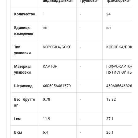
индивидуальная
групповая
транспортная
Количество
1
-
24
Единицы
шт
-
шт
измерения
Тип
КОРОБКА/БОКС
-
КОРОБКА/БОКС
упаковки
Материал
КАРТОН
-
ГОФРОКАРТОН
упаковки
ПЯТИСЛОЙНЫЙ
Штрихкод
4606056481679
-
4606056468267
Вес брутто
0.78
-
18.82
кг
l см
11.9
-
37.1
b см
6.4
-
26.1