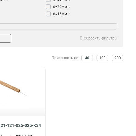
d=20мм
0
d=16мм
0
D=32мм
1
32мм
2
15мм
4
Сбросить фильтры
20мм
7
50мм
4
10мм
Показывать по:
40
100
200
4
16мм
7
25мм
10
G21-121-025-025-K34