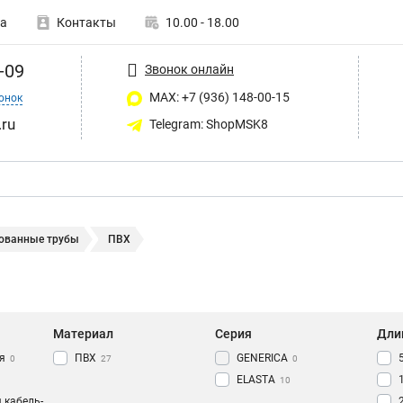
а
Контакты
10.00 - 18.00
-09
Звонок онлайн
MAX: +7 (936) 148-00-15
онок
ru
Telegram: ShopMSK8
ованные трубы
ПВХ
Материал
Серия
Дли
я
ПВХ
GENERICA
0
27
0
ELASTA
10
 кабель-