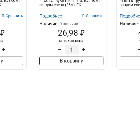
ВХ d=16мм с
ELASTA Труба гофр. ПВХ d=20мм с
ELASTA Тру
K
зондом сосна (25м) IEK
зондом сос
Подробнее
Подробне
Сравнить
Сравнить
Наличие:
Наличие:
В наличии
 ₽
26,98 ₽
на
оптовая цена
+
–
+
ну
В корзину