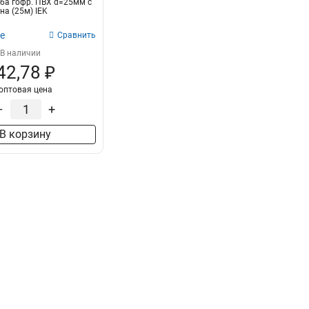
ба гофр. ПВХ d=25мм с
на (25м) IEK
е
Сравнить
В наличии
42,78 ₽
оптовая цена
–
+
В корзину