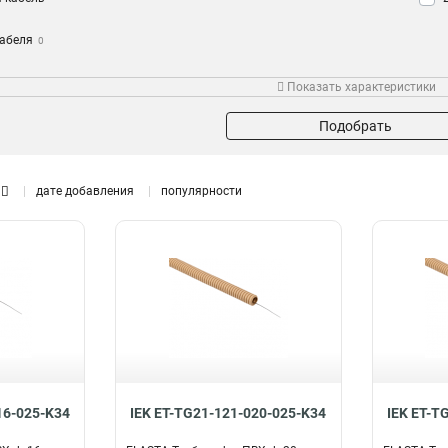
кабеля
0
переход
Показать характеристики
анная с
Подобрать
дате добавления
популярности
16-025-K34
IEK ET-TG21-121-020-025-K34
IEK ET-T