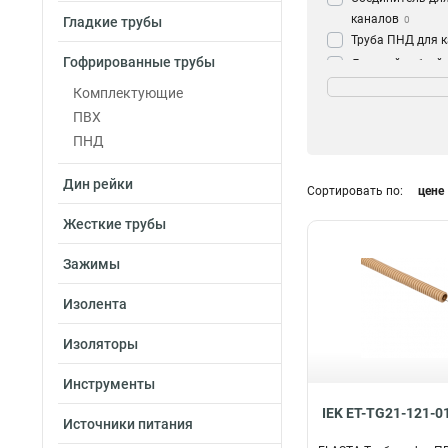
каналов
Гладкие трубы
0
Труба ПНД для 
Гофрированные трубы
Дверной гибкий 
Цвет
для кабеля
0
Комплектующие
Сосна
3
Труба гофриров
ПВХ
Дуб
3
зондом
27
ПНД
Дин рейки
Сортировать по:
цене
Жесткие трубы
Зажимы
Изолента
Изоляторы
Инструменты
IEK ET-TG21-121-0
Источники питания