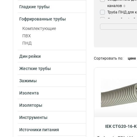
каналов
Гладкие трубы
0
Труба ПНД для 
Гофрированные трубы
Дверной гибкий 
Цвет
для кабеля
0
Комплектующие
Сосна
3
Труба гофриров
ПВХ
Дуб
3
зондом
27
ПНД
Дин рейки
Сортировать по:
цене
Жесткие трубы
Зажимы
Изолента
Изоляторы
Инструменты
IEK CTG20-16-K
Источники питания