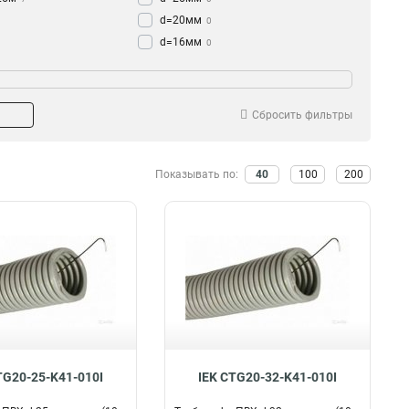
d=20мм
0
d=16мм
0
D=32мм
1
32мм
2
15мм
4
Сбросить фильтры
20мм
7
50мм
4
10мм
Показывать по:
40
100
200
4
16мм
7
25мм
10
TG20-25-K41-010I
IEK CTG20-32-K41-010I