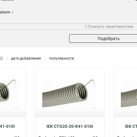
кабеля
0
переход
Показать характеристики
анная с
Подобрать
дате добавления
популярности
41-010I
IEK CTG20-20-K41-010I
IEK C