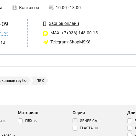
а
Контакты
10.00 - 18.00
-09
Звонок онлайн
MAX: +7 (936) 148-00-15
онок
ru
Telegram: ShopMSK8
ованные трубы
ПВХ
Материал
Серия
Дли
я
ПВХ
GENERICA
0
27
0
ELASTA
10
 кабель-