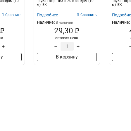
 зондом (10
Труба гофр.ПВХ d 20 с зондом (10
Труба гофр
м) IEK
м) IEK
Подробнее
Подробне
Сравнить
Сравнить
Наличие:
Наличие:
В наличии
 ₽
29,30 ₽
на
оптовая цена
+
–
+
ну
В корзину