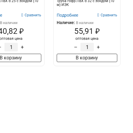
.ПВХ d 25 с зондом (10
Труба гофр.ПВХ d 32 с зондом (10
м) ИЭК
е
Подробнее
Сравнить
Сравнить
Наличие:
В наличии
В наличии
40,82 ₽
55,91 ₽
оптовая цена
оптовая цена
–
+
–
+
В корзину
В корзину