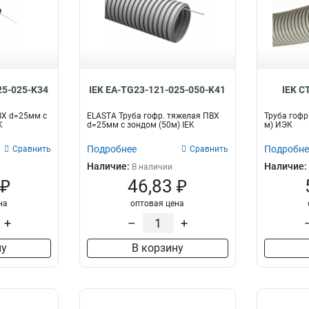
25-025-K34
IEK EA-TG23-121-025-050-K41
IEK C
ВХ d=25мм с
ELASTA Труба гофр. тяжелая ПВХ
Труба гофр
K
d=25мм с зондом (50м) IEK
м) ИЭК
Подробнее
Подробне
Сравнить
Сравнить
Наличие:
Наличие:
В наличии
 ₽
46,83 ₽
на
оптовая цена
+
–
+
ну
В корзину