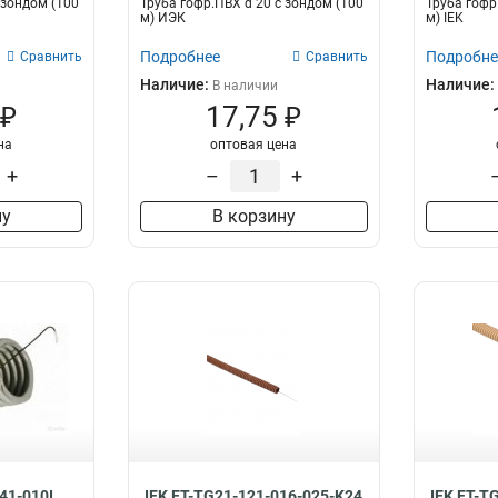
 зондом (100
Труба гофр.ПВХ d 20 с зондом (100
Труба гофр
м) ИЭК
м) IEK
Подробнее
Подробне
Сравнить
Сравнить
Наличие:
Наличие:
В наличии
 ₽
17,75 ₽
на
оптовая цена
+
–
+
ну
В корзину
41-010I
IEK ET-TG21-121-016-025-K24
IEK ET-T