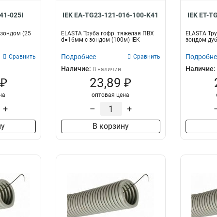
41-025I
IEK EA-TG23-121-016-100-K41
IEK ET-T
 зондом (25
ELASTA Труба гофр. тяжелая ПВХ
ELASTA Тру
d=16мм с зондом (100м) IEK
зондом дуб
Подробнее
Подробне
Сравнить
Сравнить
Наличие:
Наличие:
В наличии
 ₽
23,89 ₽
на
оптовая цена
+
–
+
ну
В корзину