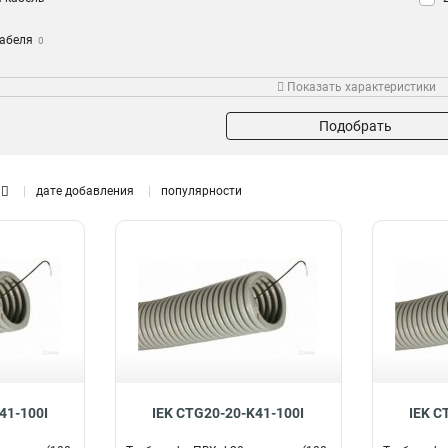
кабеля
0
переход
Показать характеристики
анная с
Подобрать
дате добавления
популярности
41-100I
IEK CTG20-20-K41-100I
IEK C