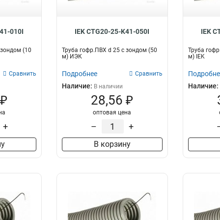
41-010I
IEK CTG20-25-K41-050I
IEK C
 зондом (10
Труба гофр.ПВХ d 25 с зондом (50
Труба гофр
м) ИЭК
м) IEK
Подробнее
Подробне
Сравнить
Сравнить
Наличие:
Наличие:
В наличии
 ₽
28,56 ₽
на
оптовая цена
+
–
+
ну
В корзину