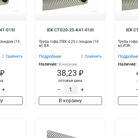
41-015I
IEK CTG20-25-K41-010I
IEK C
 зондом (15
Труба гофр.ПВХ d 25 с зондом (10
Труба гофр
м) IEK
м) ИЭК
Подробнее
Подробне
Сравнить
Сравнить
Наличие:
Наличие:
В наличии
 ₽
38,23 ₽
на
оптовая цена
+
–
+
ну
В корзину