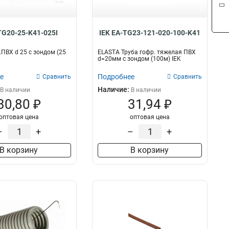
TG20-25-K41-025I
IEK EA-TG23-121-020-100-K41
.ПВХ d 25 с зондом (25
ELASTA Труба гофр. тяжелая ПВХ
d=20мм с зондом (100м) IEK
е
Подробнее
Сравнить
Сравнить
Наличие:
В наличии
В наличии
30,80 ₽
31,94 ₽
оптовая цена
оптовая цена
–
+
–
+
В корзину
В корзину