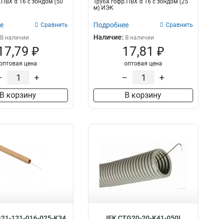
.ПВХ d 16 с зондом (50
Труба гофр.ПВХ d 16 с зондом (25
м) ИЭК
е
Подробнее
Сравнить
Сравнить
Наличие:
В наличии
В наличии
17,79 ₽
17,81 ₽
оптовая цена
оптовая цена
–
+
–
+
В корзину
В корзину
G21-121-016-025-K34
IEK CTG20-20-K41-050I