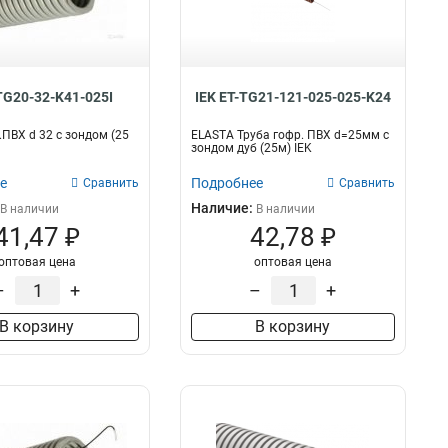
TG20-32-K41-025I
IEK ET-TG21-121-025-025-K24
.ПВХ d 32 с зондом (25
ELASTA Труба гофр. ПВХ d=25мм с
зондом дуб (25м) IEK
е
Подробнее
Сравнить
Сравнить
Наличие:
В наличии
В наличии
41,47 ₽
42,78 ₽
оптовая цена
оптовая цена
–
+
–
+
В корзину
В корзину