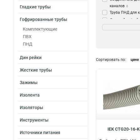
каналов
Гладкие трубы
0
Труба ПНД для 
Гофрированные трубы
Дверной гибкий 
Цвет
для кабеля
0
Комплектующие
Сосна
3
Труба гофриров
ПВХ
Дуб
3
зондом
27
ПНД
Дин рейки
Сортировать по:
цене
Жесткие трубы
Зажимы
Изолента
Изоляторы
Инструменты
IEK CTG20-16-K
Источники питания