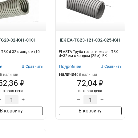
TG20-32-K41-010I
IEK EA-TG23-121-032-025-K41
.ПВХ d 32 с зондом (10
ELASTA Труба гофр. тяжелая ПВХ
d=32мм с зондом (25м) IEK
е
Подробнее
Сравнить
Сравнить
Наличие:
В наличии
В наличии
52,36 ₽
72,04 ₽
оптовая цена
оптовая цена
–
+
–
+
В корзину
В корзину