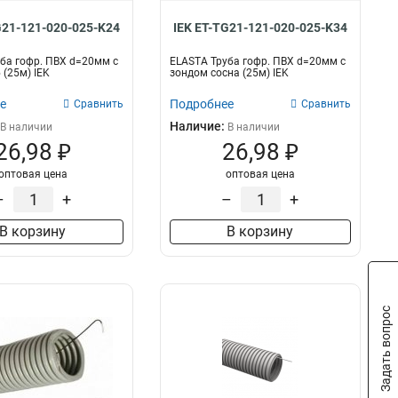
G21-121-020-025-K24
IEK ET-TG21-121-020-025-K34
ба гофр. ПВХ d=20мм с
ELASTA Труба гофр. ПВХ d=20мм с
 (25м) IEK
зондом сосна (25м) IEK
е
Подробнее
Сравнить
Сравнить
Наличие:
В наличии
В наличии
26,98 ₽
26,98 ₽
оптовая цена
оптовая цена
–
+
–
+
В корзину
В корзину
Задать вопрос