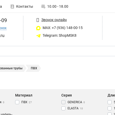
а
Контакты
10.00 - 18.00
-09
Звонок онлайн
MAX: +7 (936) 148-00-15
онок
ru
Telegram: ShopMSK8
ованные трубы
ПВХ
Материал
Серия
Дли
я
ПВХ
GENERICA
0
27
0
ELASTA
10
 кабель-