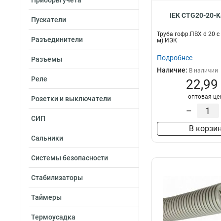
Приборы учета
IEK CTG20-20-K
Пускатели
Труба гофр.ПВХ d 20 с
Разъединители
м) ИЭК
Подробнее
Разъемы
Наличие:
В наличии
Реле
22,99
оптовая це
Розетки и выключатели
–
СИП
В корзи
Сальники
Системы безопасности
Стабилизаторы
Таймеры
Термоусадка