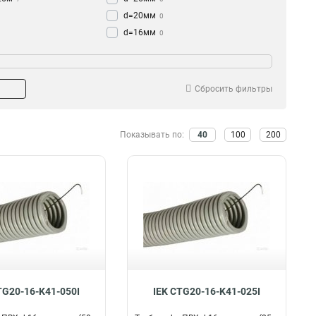
d=20мм
0
d=16мм
0
D=32мм
1
32мм
2
15мм
4
Сбросить фильтры
20мм
7
50мм
4
10мм
Показывать по:
40
100
200
4
16мм
7
25мм
10
TG20-16-K41-050I
IEK CTG20-16-K41-025I