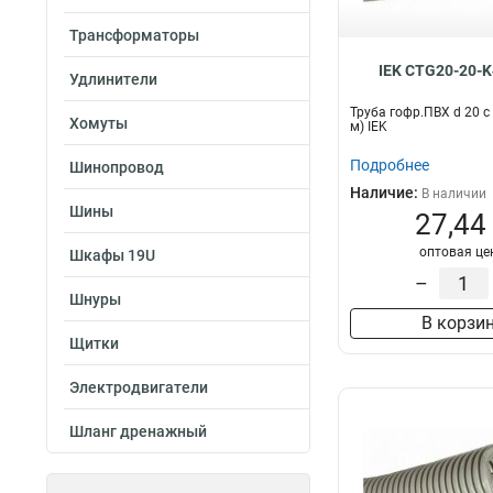
Трансформаторы
IEK CTG20-20-K
Удлинители
Труба гофр.ПВХ d 20 с
Хомуты
м) IEK
Подробнее
Шинопровод
Наличие:
В наличии
Шины
27,44
оптовая це
Шкафы 19U
–
Шнуры
В корзи
Щитки
Электродвигатели
Шланг дренажный