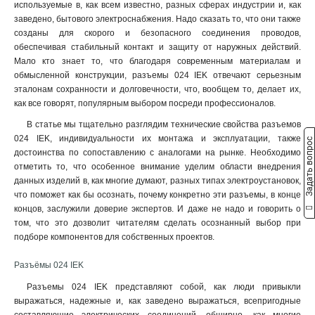
ССИ-235
1
используемые в, как всем известно, разных сферах индустрии и, как
32А-6ч/200/346-240/415В
заведено, бытового электроснабжения. Надо сказать то, что они также
ССИ-234
1
5
созданы для скорого и безопасного соединения проводов,
ССИ-225
1
32А-6ч/380-415В
5
обеспечивая стабильный контакт и защиту от наружных действий.
ССИ-224
1
16А-6ч/200/346-240/415В
Мало кто знает то, что благодаря современным материалам и
ССИ-215
1
5
обмысленной конструкции, разъемы 024 IEK отвечают серьезным
16А-6ч/380-415В
ССИ-214
5
1
эталонам сохранности и долговечности, что, вообщем то, делает их,
как все говорят, популярным выбором посреди профессионалов.
32А-6ч/200-250В
ССИ-233
5
1
16А-6ч/200-250В
ССИ-223
5
1
В статье мы тщательно разглядим технические свойства разъемов
3Р+РЕ
ССИ-213
024 IEK, индивидуальности их монтажа и эксплуатации, также
24
1
Задать вопрос
достоинства по сопоставлению с аналогами на рынке. Необходимо
2Р+РЕ
ССИ-145
22
1
отметить то, что особенное внимание уделим области внедрения
3Р+РЕ+N
ССИ-135
23
1
данных изделий в, как многие думают, разных типах электроустановок,
ССИ-134
1
что поможет как бы осознать, почему конкретно эти разъемы, в конце
ССИ-125
1
концов, заслужили доверие экспертов. И даже не надо и говорить о
ССИ-124
том, что это дозволит читателям сделать осознанный выбор при
1
подборе компонентов для собственных проектов.
ССИ-115
1
ССИ-114
1
Разъёмы 024 IEK
ССИ-133
1
Разъемы 024 IEK представляют собой, как люди привыкли
ССИ-123
1
выражаться, надежные и, как заведено выражаться, всепригодные
ССИ-113
1