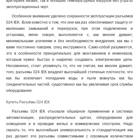
критериях низких, так и больших температурных нагрузок без утраты
523
эксплуатационных черт.
1
513
1
Особенное внимание уделено сохранности эксплуатации разъемов
425
1
024 IEK. Всем известно о том, что они как раз обеспечивают защиту от
маленьких замыканий и перегрузок, при этом подключение и
424
1
установка, мягко говоря, выполняются с, как многие думают,
415
1
минимальными усилиями и без необходимости внедрения, как мы с
414
1
вами постоянно говорим, спец инструмента. Само-собой разумеется,
423
1
это в особенности принципиально для монтажников и инженеров,
413
1
которым нужно быстро и накрепко создавать электрические цепи.
Несомненно, стоит упомянуть то, что не считая, как многие думают,
235
1
того, разъемы 024 IEK владеют высочайшей степенью плотности, что
234
1
как бы исключает попадание воды и пыли вовнутрь как бы
225
1
соединительных частей, существенно как бы увеличивая срок службы
224
1
оборудования
.
215
1
Купить Разъёмы 024 IEK
214
1
233
1
Разъемы 024 IEK отыскали обширное применение в системах
автоматизации, распределительных щитах, оборудовании для
223
1
освещения и в проводке жилых и коммерческих спостроек. Надо
213
1
сказать то, что высочайшая универсальность и стандартизация как
145
0
раз делают эти разъемы совместимыми с огромным количеством