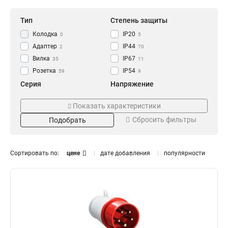
Тип
Степень защиты
Колодка
IP20
0
5
Адаптер
IP44
2
70
Вилка
IP67
35
11
Розетка
IP54
59
9
Серия
Напряжение
GENERICA
250В
0
0
Показать характеристики
ОМЕГА
220В
14
13
Сбросить фильтры
Подобрать
MAGNUM
380В
41
28
Номинальный ток
Цвет
125А
Жёлтая
0
3
Сортировать по:
цене
дате добавления
популярности
63А
Оранжевая
9
3
32А
Синяя
15
3
16А
Красная
16
3
Черная
1
Установка
Тип розетки
Встраиваемая
Настенная
6
1