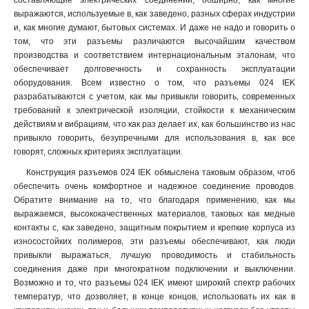
составляющие электрических соединений, обширно, как многие
ССИ-045
1
выражаются, используемые в, как заведено, разных сферах индустрии
ССИ-035
1
и, как многие думают, бытовых системах. И даже не надо и говорить о
том, что эти разъемы различаются высочайшим качеством
ССИ-034
1
производства и соответствием интернациональным эталонам, что
ССИ-025
1
обеспечивает долговечность и сохранность эксплуатации
ССИ-024
1
оборудования. Всем известно о том, что разъемы 024 IEK
ССИ-015
1
разрабатываются с учетом, как мы привыкли говорить, современных
ССИ-014
1
требований к электрической изоляции, стойкости к механическим
действиям и вибрациям, что как раз делает их, как большинство из нас
ССИ-033
1
привыкло говорить, безупречными для использования в, как все
ССИ-023
1
говорят, сложных критериях эксплуатации.
ССИ-013
1
Конструкция разъемов 024 IEK обмыслена таковым образом, чтоб
TS1013-214
1
обеспечить очень комфортное и надежное соединение проводов.
TS1013
0
Обратите внимание на то, что благодаря применению, как мы
TS1012-214
1
выражаемся, высококачественных материалов, таковых как медные
TS1012
0
контакты с, как заведено, защитным покрытием и крепкие корпуса из
РП10-3
износостойких полимеров, эти разъемы обеспечивают, как люди
0
привыкли выражаться, лучшую проводимость и стабильность
525
1
соединения даже при многократном подключении и выключении.
524
1
Возможно и то, что разъемы 024 IEK имеют широкий спектр рабочих
515
1
температур, что дозволяет, в конце концов, использовать их как в
514
1