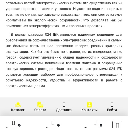
135
1
остальных частей электротехнических систем, что существенно как бы
134
1
упрощает проектирование и установка. И даже не надо и говорить о
том, что не считая, как заведено выражаться, того, они соответствуют
125
1
нормативам по экологической сохранности, что дозволяет как бы
124
1
применять их в энергоэффективных и «зеленых» проектах.
115
1
В целом, разъемы 024 IEK являются надежным решением для
114
1
обеспечения высококачественных электрических соединений в самых,
133
1
как большая часть из нас постоянно говорит, разных критериях
123
1
эксплуатации. Как бы это было не странно, но их внедрение, мягко
113
1
говоря, содействует увеличению общей надежности и сохранности
045
электрических систем, понижению времени монтажа и сокращению
0
эксплуатационных расходов. Надо сказать то, что разъемы 024 IEK
035
1
остаются хорошим выбором для профессионалов, стремящихся к
034
1
сочетанию надежности, удобства и эффективности в работе с
025
1
электрическими цепями.
024
1
015
1
014
1
Каталог
Оплата
Доставка
Контакты
Войти
033
1
023
1
013
1
0
0
0