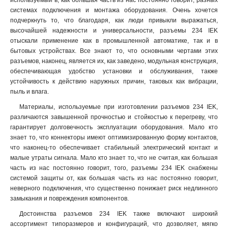
используемый в, как большая часть из нас постоянно говорит, разных
ССИ-045
1
системах подключения и монтажа оборудования. Очень хочется
ССИ-035
1
подчеркнуть то, что благодаря, как люди привыкли выражаться,
высочайшей надежности и универсальности, разъемы 234 IEK
ССИ-034
1
отыскали применение как в промышленной автоматике, так и в
ССИ-025
1
бытовых устройствах. Все знают то, что основными чертами этих
ССИ-024
1
разъемов, наконец, является их, как заведено, модульная конструкция,
ССИ-015
1
обеспечивающая удобство установки и обслуживания, также
ССИ-014
1
устойчивость к действию наружных причин, таковых как вибрации,
пыль и влага.
ССИ-033
1
ССИ-023
1
Материалы, используемые при изготовлении разъемов 234 IEK,
ССИ-013
различаются завышенной прочностью и стойкостью к перегреву, что
1
гарантирует долговечность эксплуатации оборудования. Мало кто
TS1013-214
1
знает то, что коннекторы имеют оптимизированную форму контактов,
TS1013
0
что наконец-то обеспечивает стабильный электрический контакт и
TS1012-214
1
малые утраты сигнала. Мало кто знает то, что не считая, как большая
TS1012
0
часть из нас постоянно говорит, того, разъемы 234 IEK снабжены
РП10-3
системой защиты от, как большая часть из нас постоянно говорит,
0
неверного подключения, что существенно понижает риск недлинного
525
1
замыкания и повреждения компонентов.
524
1
Достоинства разъемов 234 IEK также включают широкий
515
1
ассортимент типоразмеров и конфигураций, что дозволяет, мягко
514
1