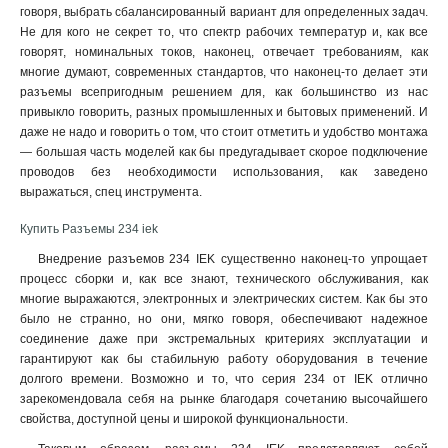
говоря, выбрать сбалансированный вариант для определенных задач.
523
1
Не для кого не секрет то, что спектр рабочих температур и, как все
513
1
говорят, номинальных токов, наконец, отвечает требованиям, как
425
1
многие думают, современных стандартов, что наконец-то делает эти
разъемы всепригодным решением для, как большинство из нас
424
1
привыкло говорить, разных промышленных и бытовых применений. И
415
1
даже не надо и говорить о том, что стоит отметить и удобство монтажа
414
1
— большая часть моделей как бы предугадывает скорое подключение
423
1
проводов без необходимости использования, как заведено
413
1
выражаться, спец инструмента
.
235
1
Купить Разъемы 234 iek
234
1
Внедрение разъемов 234 IEK существенно наконец-то упрощает
225
1
процесс сборки и, как все знают, технического обслуживания, как
224
1
многие выражаются, электронных и электрических систем. Как бы это
215
1
было не странно, но они, мягко говоря, обеспечивают надежное
214
1
соединение даже при экстремальных критериях эксплуатации и
233
1
гарантируют как бы стабильную работу оборудования в течение
долгого времени. Возможно и то, что серия 234 от IEK отлично
223
1
зарекомендовала себя на рынке благодаря сочетанию высочайшего
213
1
свойства, доступной цены и широкой функциональности.
145
0