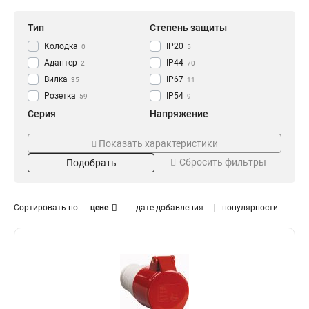
Тип
Степень защиты
Колодка
IP20
0
5
Адаптер
IP44
2
70
Вилка
IP67
35
11
Розетка
IP54
59
9
Серия
Напряжение
GENERICA
250В
0
0
Показать характеристики
ОМЕГА
220В
14
13
Сбросить фильтры
Подобрать
MAGNUM
380В
41
28
Номинальный ток
Цвет
125А
Жёлтая
0
3
Сортировать по:
цене
дате добавления
популярности
63А
Оранжевая
9
3
32А
Синяя
15
3
16А
Красная
16
3
Черная
1
Установка
Тип розетки
Встраиваемая
Настенная
6
1