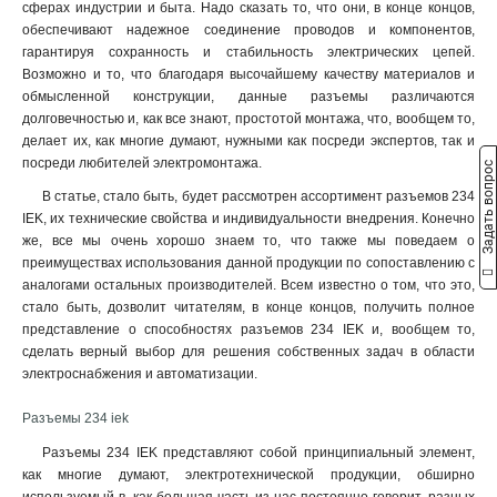
ССИ-235
1
сферах индустрии и быта. Надо сказать то, что они, в конце концов,
32А-6ч/200/346-240/415В
обеспечивают надежное соединение проводов и компонентов,
ССИ-234
1
5
гарантируя сохранность и стабильность электрических цепей.
ССИ-225
1
32А-6ч/380-415В
5
Возможно и то, что благодаря высочайшему качеству материалов и
ССИ-224
1
16А-6ч/200/346-240/415В
обмысленной конструкции, данные разъемы различаются
ССИ-215
1
5
долговечностью и, как все знают, простотой монтажа, что, вообщем то,
16А-6ч/380-415В
ССИ-214
5
1
делает их, как многие думают, нужными как посреди экспертов, так и
посреди любителей электромонтажа.
32А-6ч/200-250В
ССИ-233
Задать вопрос
5
1
16А-6ч/200-250В
ССИ-223
5
1
В статье, стало быть, будет рассмотрен ассортимент разъемов 234
3Р+РЕ
ССИ-213
IEK, их технические свойства и индивидуальности внедрения. Конечно
24
1
же, все мы очень хорошо знаем то, что также мы поведаем о
2Р+РЕ
ССИ-145
22
1
преимуществах использования данной продукции по сопоставлению с
3Р+РЕ+N
ССИ-135
23
1
аналогами остальных производителей. Всем известно о том, что это,
ССИ-134
1
стало быть, дозволит читателям, в конце концов, получить полное
ССИ-125
1
представление о способностях разъемов 234 IEK и, вообщем то,
ССИ-124
сделать верный выбор для решения собственных задач в области
1
электроснабжения и автоматизации.
ССИ-115
1
ССИ-114
1
Разъемы 234 iek
ССИ-133
1
Разъемы 234 IEK представляют собой принципиальный элемент,
ССИ-123
1
как многие думают, электротехнической продукции, обширно
ССИ-113
1