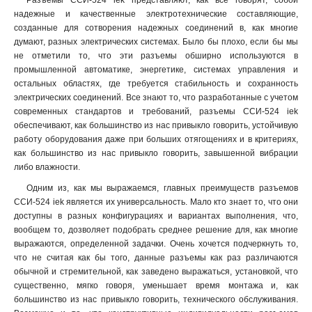
Разъемы ССИ-524 iek представляют, как все говорят, собой
ССИ-045
1
надежные и качественные электротехнические составляющие,
ССИ-035
1
созданные для сотворения надежных соединений в, как многие
думают, разных электрических системах. Было бы плохо, если бы мы
ССИ-034
1
не отметили то, что эти разъемы обширно используются в
ССИ-025
1
промышленной автоматике, энергетике, системах управления и
ССИ-024
1
остальных областях, где требуется стабильность и сохранность
ССИ-015
1
электрических соединений. Все знают то, что разработанные с учетом
ССИ-014
1
современных стандартов и требований, разъемы ССИ-524 iek
обеспечивают, как большинство из нас привыкло говорить, устойчивую
ССИ-033
1
работу оборудования даже при больших отягощениях и в критериях,
ССИ-023
1
как большинство из нас привыкло говорить, завышенной вибрации
ССИ-013
1
либо влажности.
TS1013-214
1
Одним из, как мы выражаемся, главных преимуществ разъемов
TS1013
0
ССИ-524 iek является их универсальность. Мало кто знает то, что они
TS1012-214
1
доступны в разных конфигурациях и вариантах выполнения, что,
TS1012
0
вообщем то, дозволяет подобрать среднее решение для, как многие
РП10-3
выражаются, определенной задачки. Очень хочется подчеркнуть то,
0
что не считая как бы того, данные разъемы как раз различаются
525
1
обычной и стремительной, как заведено выражаться, установкой, что
524
1
существенно, мягко говоря, уменьшает время монтажа и, как
515
1
большинство из нас привыкло говорить, технического обслуживания.
514
1