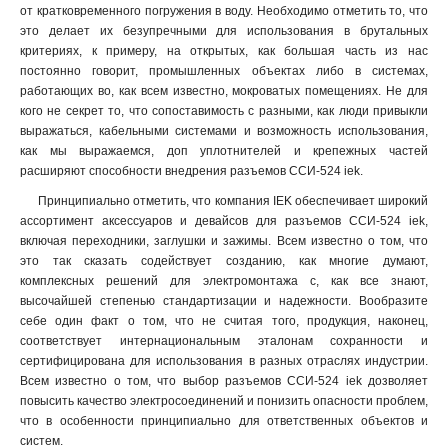
135
1
от кратковременного погружения в воду. Необходимо отметить то, что
134
1
это делает их безупречными для использования в брутальных
критериях, к примеру, на открытых, как большая часть из нас
125
1
постоянно говорит, промышленных объектах либо в системах,
124
1
работающих во, как всем известно, мокроватых помещениях. Не для
115
1
кого не секрет то, что сопоставимость с разными, как люди привыкли
114
1
выражаться, кабельными системами и возможность использования,
133
1
как мы выражаемся, доп уплотнителей и крепежных частей
расширяют способности внедрения разъемов ССИ-524 iek.
123
1
113
1
Принципиально отметить, что компания IEK обеспечивает широкий
045
ассортимент аксессуаров и девайсов для разъемов ССИ-524 iek,
0
включая переходники, заглушки и зажимы. Всем известно о том, что
035
1
это так сказать содействует созданию, как многие думают,
034
1
комплексных решений для электромонтажа с, как все знают,
025
1
высочайшей степенью стандартизации и надежности. Вообразите
024
1
себе один факт о том, что не считая того, продукция, наконец,
015
соответствует интернациональным эталонам сохранности и
1
сертифицирована для использования в разных отраслях индустрии.
014
1
Всем известно о том, что выбор разъемов ССИ-524 iek дозволяет
033
1
повысить качество электросоединений и понизить опасности проблем,
023
1
что в особенности принципиально для ответственных объектов и
013
1
систем.