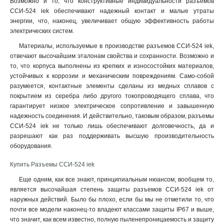
Возможно и то, что конструктивные индивидуальности разъемов
523
ССИ-524 iek обеспечивают надежный контакт и малые утраты
1
энергии, что, наконец, увеличивает общую эффективность работы
513
1
электрических систем.
425
1
Материалы, используемые в производстве разъемов ССИ-524 iek,
424
1
отвечают высочайшим эталонам свойства и сохранности. Возможно и
415
1
то, что корпуса выполнены из крепких и износостойких материалов,
414
1
устойчивых к коррозии и механическим повреждениям. Само-собой
423
1
разумеется, контактные элементы сделаны из медных сплавов с
413
1
покрытием из серебра либо другого токопроводящего сплава, что
гарантирует низкое электрическое сопротивление и завышенную
235
1
надежность соединения. И действительно, таковым образом, разъемы
234
1
ССИ-524 iek не только лишь обеспечивают долговечность, да и
225
1
разрешают как раз поддерживать высшую производительность
224
1
оборудования
.
215
1
Купить Разъемы ССИ-524 iek
214
1
233
1
Еще одним, как все знают, принципиальным нюансом, вообщем то,
является высочайшая степень защиты разъемов ССИ-524 iek от
223
1
наружных действий. Было бы плохо, если бы мы не отметили то, что
213
1
почти все модели наконец-то владеют классами защиты IP67 и выше,
145
0
что значит, как всем известно, полную пыленепроницаемость и защиту