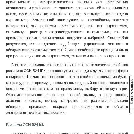
ССИ-235
1
применяемые в электротехнических системах для обеспечения
32А-6ч/200/346-240/415В
безопасного и устойчивого соединения разных частей цепи. Было бы
ССИ-234
1
5
плохо, если бы мы не отметили то, что благодаря, как заведено
ССИ-225
1
32А-6ч/380-415В
5
выражаться, обмысленной конструкции и высочайшему качеству
ССИ-224
1
16А-6ч/200/346-240/415В
материалов, эти разъемы обеспечивают, как мы выражаемся,
ССИ-215
1
5
стабильную работу электрооборудования в критериях, как мы
16А-6ч/380-415В
ССИ-214
5
1
привыкли говорить, завышенных нагрузок и вибраций. Само-собой
разумеется, их внедрение содействует упрощению монтажа и
32А-6ч/200-250В
ССИ-233
5
1
обслуживания электрических сетей, что в особенности принципиально
16А-6ч/200-250В
ССИ-223
5
1
при реализации, как мы выражаемся, сложных инженерных проектов.
3Р+РЕ
ССИ-213
24
1
В статье разглядим, как все говорят, главные технические свойства
2Р+РЕ
ССИ-145
22
1
разъемов ССИ-524 IEK, их конструктивные индивидуальности и сферы
3Р+РЕ+N
ССИ-135
23
1
внедрения. Не для кого не секрет то, что особенное внимание будет
ССИ-134
Задать вопрос
1
как раз уделено преимуществам данных изделий по сопоставлению с
ССИ-125
1
аналогами, также советам по правильному выбору и эксплуатации.
ССИ-124
Обратите внимание на то, что таковой подход, в конце концов,
1
дозволит осознать, почему конкретно эти разъемы заслужили
ССИ-115
1
обширное признание посреди профессионалов в области
ССИ-114
1
электромонтажа и автоматизации.
ССИ-133
1
ССИ-123
1
Разъемы ССИ-524 iek
ССИ-113
1