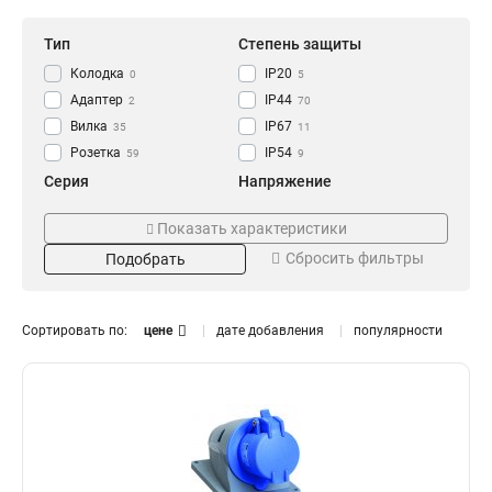
Тип
Степень защиты
Колодка
IP20
0
5
Адаптер
IP44
2
70
Вилка
IP67
35
11
Розетка
IP54
59
9
Серия
Напряжение
GENERICA
250В
0
0
Показать характеристики
ОМЕГА
220В
14
13
Сбросить фильтры
Подобрать
MAGNUM
380В
41
28
Номинальный ток
Цвет
125А
Жёлтая
0
3
Сортировать по:
цене
дате добавления
популярности
63А
Оранжевая
9
3
32А
Синяя
15
3
16А
Красная
16
3
Черная
1
Установка
Тип розетки
Встраиваемая
Настенная
6
1