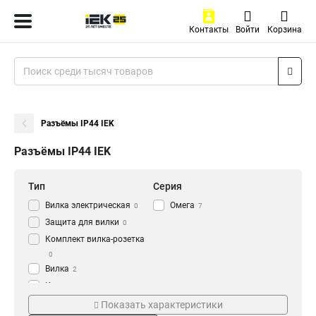
Контакты
Войти
Корзина
Разъёмы IP44 IEK
Разъёмы IP44 IEK
Тип
Серия
Вилка электрическая
Омега
0
7
Защита для вилки
0
Комплект вилка-розетка
0
Вилка
2
Колодка
3
Степень защиты
Защитная крышка
Розетка
Показать характеристики
5
IP44
Да
7
5