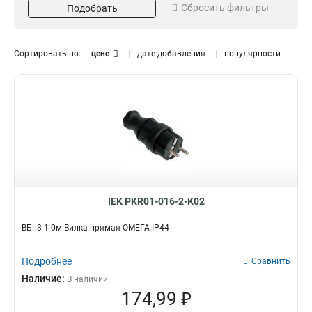
Сбросить фильтры
Подобрать
Кол-во мест
Размещение
Четырехместный
Переносный
1
1
Двухместный
Настенный
1
1
Сортировать по:
цене
дате добавления
популярности
Трехместный
1
Модель
РБ34-1-0м
1
РБ32-1-0м
1
РБ33-1-0м
1
РБп13-1-0м
1
РБ13-1-0м
1
ВБу3-1-0м
1
IEK PKR01-016-2-K02
ВБп3-1-0м
1
ВБп3-1-0м Вилка прямая ОМЕГА IP44
Подробнее
Сравнить
Наличие:
В наличии
174,99 ₽