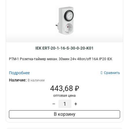
4
3
Форма
Материал
Квадратная
Пластик
17
5
Прямоугольная
АБС-пластик
7
12
Цвет
Степень защиты
белый
IP20
16
4
антрацит
IP54
IEK ERT-20-1-16-S-30-0-20-K01
0
16
бежевый
0
РТМ-1 Розетка-таймер механ. 30мин 24ч 48on/off 16А IP20 IEK
коричневый
0
кремовый
0
Подробнее
Сравнить
серебро
Заземление
Наличие крышки
0
Наличие:
В наличии
да
да
17
17
443,68 ₽
нет
нет
0
5
оптовая цена
Защитные шторки
Защита от детей
–
+
да
да
0
0
нет
нет
18
17
В корзину
Способ присоединения
С клеммами
Винтовая клемма
да
13
10