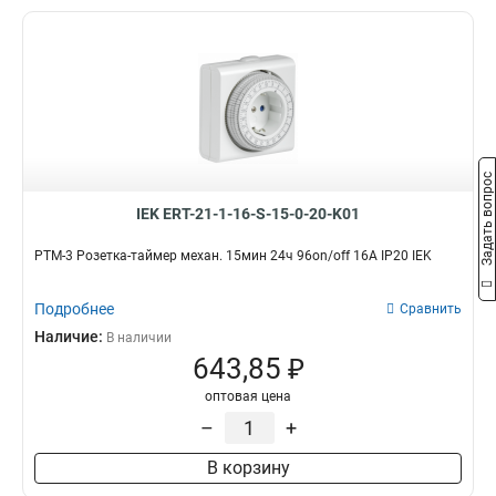
UTP
Компьютерные
0
0
Телевизионные
0
Телефонные
0
Заглушка для розеток
0
Розетка
0
Штепсельный разъем
0
Задать вопрос
Колпачок для розетки
0
Лицевая панель для
IEK ERT-21-1-16-S-15-0-20-K01
розетки/выключателя
0
Накладка для розетки
РТМ-3 Розетка-таймер механ. 15мин 24ч 96on/off 16А IP20 IEK
0
Лючок для фальшпола
0
Розетка уличная
Подробнее
Сравнить
0
Наличие:
В наличии
643,85 ₽
оптовая цена
–
+
В корзину