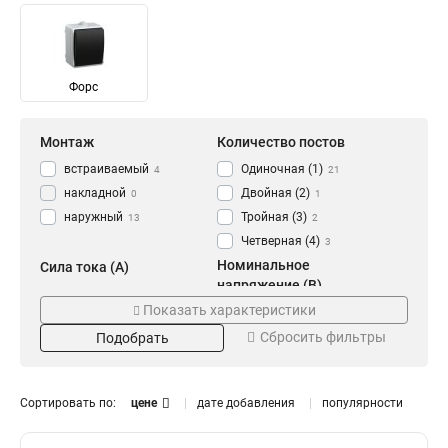
Форс
Монтаж
Количество постов
встраиваемый
Одиночная (1)
4
21
накладной
Двойная (2)
0
1
наружный
Тройная (3)
13
2
Четверная (4)
3
Номинальное
Сила тока (A)
напряжение (В)
10А
2
Показать характеристики
220
2
16А
19
Сбросить фильтры
250
Подобрать
15
Количество полюсов
Количество гнезд
2p
1
24
20
Сортировать по:
цене
дате добавления
популярности
2
1
3
2