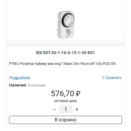
Зажимной контакт
нет
0
1
Уличная
Поверхность для надписи
да
да
13
1
нет
нет
5
11
Комбинация
Лицевая панель
розетка
В комплекте
19
13
розетка HDMI
Нет
0
0
IEK ERT-20-1-16-S-15-1-20-K01
розетка с выключателем
2
РТМ-2 Розетка-таймер мех инд 15мин 24ч 96on/off 16А IP20 IEK
розетка телевизионная
0
розетка телефонная
0
Подробнее
Сравнить
Рамка
Разъем
компьютерная розетка
0
Наличие:
В наличии
В комплекте
RJ45
12
0
576,70 ₽
Нет
RJ11
0
0
TV
0
оптовая цена
HDMI
0
–
+
Категория (UTP)
Тип
В корзину
5E
Электрические
1
28
6E
Комбинированные
0
2