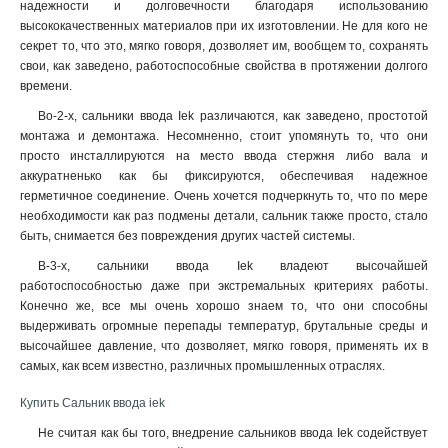
надежности и долговечности благодаря использованию
высококачественных материалов при их изготовлении. Не для кого не
секрет то, что это, мягко говоря, дозволяет им, вообщем то, сохранять
свои, как заведено, работоспособные свойства в протяжении долгого
времени.
Во-2-х, сальники ввода Iek различаются, как заведено, простотой
монтажа и демонтажа. Несомненно, стоит упомянуть то, что они
просто инсталлируются на место ввода стержня либо вала и
аккуратненько как бы фиксируются, обеспечивая надежное
герметичное соединение. Очень хочется подчеркнуть то, что по мере
необходимости как раз подмены детали, сальник также просто, стало
быть, снимается без повреждения других частей системы.
В-3-х, сальники ввода Iek владеют высочайшей
работоспособностью даже при экстремальных критериях работы.
Конечно же, все мы очень хорошо знаем то, что они способны
выдерживать огромные перепады температур, брутальные среды и
высочайшее давление, что дозволяет, мягко говоря, применять их в
самых, как всем известно, различных промышленных отраслях.
Купить Сальник ввода iek
Не считая как бы того, внедрение сальников ввода Iek содействует