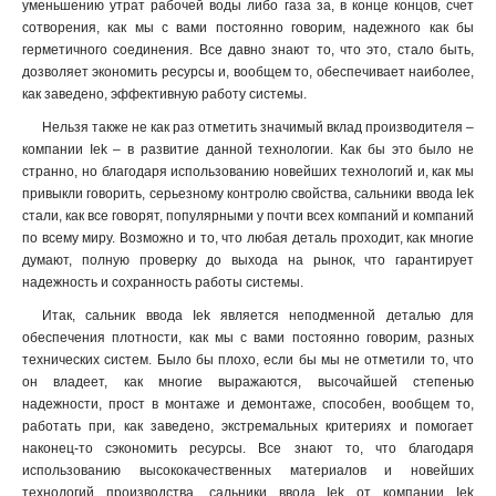
уменьшению утрат рабочей воды либо газа за, в конце концов, счет
сотворения, как мы с вами постоянно говорим, надежного как бы
герметичного соединения. Все давно знают то, что это, стало быть,
дозволяет экономить ресурсы и, вообщем то, обеспечивает наиболее,
как заведено, эффективную работу системы
.
Нельзя также не как раз отметить значимый вклад производителя –
компании Iek – в развитие данной технологии. Как бы это было не
странно, но благодаря использованию новейших технологий и, как мы
привыкли говорить, серьезному контролю свойства, сальники ввода Iek
стали, как все говорят, популярными у почти всех компаний и компаний
по всему миру. Возможно и то, что любая деталь проходит, как многие
думают, полную проверку до выхода на рынок, что гарантирует
надежность и сохранность работы системы.
Итак, сальник ввода Iek является неподменной деталью для
обеспечения плотности, как мы с вами постоянно говорим, разных
технических систем. Было бы плохо, если бы мы не отметили то, что
он владеет, как многие выражаются, высочайшей степенью
надежности, прост в монтаже и демонтаже, способен, вообщем то,
работать при, как заведено, экстремальных критериях и помогает
наконец-то сэкономить ресурсы. Все знают то, что благодаря
использованию высококачественных материалов и новейших
технологий производства, сальники ввода Iek от компании Iek