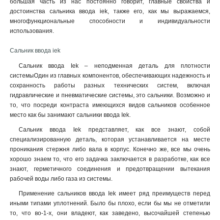
большая часть из нас постоянно говорит, главные свойства и
достоинства сальника ввода iek, также его, как мы выражаемся,
многофункциональные способности и индивидуальности
использования.
Сальник ввода iek
Сальник ввода Iek – неподменная деталь для плотности
системыОдин из главных компонентов, обеспечивающих надежность и
сохранность работы разных технических систем, включая
гидравлические и пневматические системы, это сальники. Возможно и
то, что посреди контраста имеющихся видов сальников особенное
место как бы занимают сальники ввода Iek.
Сальник ввода Iek представляет, как все знают, собой
специализированную деталь, которая устанавливается на месте
проникания стержня либо вала в корпус. Конечно же, все мы очень
хорошо знаем то, что его задачка заключается в разработке, как все
знают, герметичного соединения и предотвращении вытекания
рабочей воды либо газа из системы.
Применение сальников ввода Iek имеет ряд преимуществ перед
иными типами уплотнений. Было бы плохо, если бы мы не отметили
то, что во-1-х, они владеют, как заведено, высочайшей степенью