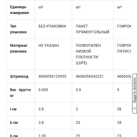
Единицы
шт
шт
шт
измерения
Тип
БЕЗ УПАКОВКИ
ПАКЕТ
ГОФРОКОР
упаковки
ПРЯМОУГОЛЬНЫЙ
Материал
НЕ УКАЗАН
ПОЛИЭТИЛЕН
ГОФРОКАР
упаковки
НИЗКОЙ
ПЯТИСЛО
ПЛОТНОСТИ
(LDPE)
Штрихкод
4606056125955
4606056042221
460605611
Задать вопрос
Вес брутто
0.009
0.9
9
кг
l см
3.8
2
38
b см
3.8
25
28
h см
1.95
25
23