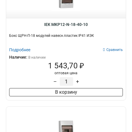
18
10
Для счетчиков
8
24
10
Серии
36
95
ЩРН
59
38
4
IEK MKP12-N-18-40-10
ЩРУ
1
48
0
ВРУ
54
Бокс ЩРН-П-18 модулей навесн.пластик IP41 ИЭК
54
5
ЩРУН
15
72
1
ПР
0
Подробнее
Сравнить
74
40
ШРС
0
Наличие:
В наличии
ОЩВ
5
1 543,70 ₽
ЯРП
3
оптовая цена
ЯТП
20
–
+
КСРМ
0
ЩРВ
46
В корзину
ЩУ
5
ЩЭ
22
ЩУРВ
5
ЩМП
77