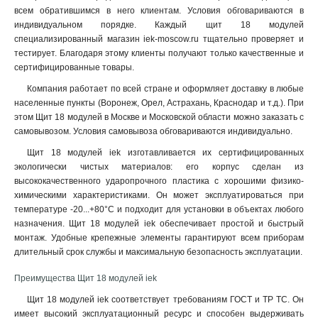
всем обратившимся в него клиентам. Условия обговариваются в
индивидуальном порядке. Каждый щит 18 модулей
специализированный магазин iek-moscow.ru тщательно проверяет и
тестирует. Благодаря этому клиенты получают только качественные и
сертифицированные товары.
Компания работает по всей стране и оформляет доставку в любые
населенные пункты (Воронеж, Орел, Астрахань, Краснодар и т.д.). При
этом Щит 18 модулей в Москве и Московской области можно заказать с
самовывозом. Условия самовывоза обговариваются индивидуально.
Щит 18 модулей iek изготавливается их сертифицированных
экологически чистых материалов: его корпус сделан из
высококачественного ударопрочного пластика с хорошими физико-
химическими характеристиками. Он может эксплуатироваться при
температуре -20...+80°C и подходит для установки в объектах любого
назначения. Щит 18 модулей iek обеспечивает простой и быстрый
монтаж. Удобные крепежные элементы гарантируют всем приборам
длительный срок службы и максимальную безопасность эксплуатации
.
Преимущества Щит 18 модулей iek
Щит 18 модулей iek соответствует требованиям ГОСТ и ТР ТС. Он
имеет высокий эксплуатационный ресурс и способен выдерживать