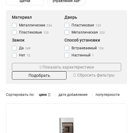
щитки
управления АВР
Материал
Дверь
Металлические
Пластиковая
234
123
Пластиковые
Металлическая
123
220
Замок
Способ установки
Да
Встраиваемый
249
126
Нет
Настенный
72
1
Навесной
247
Показать характеристики
Степень защиты
Количество модулей
Сбросить фильтры
Подобрать
IP30
2
14
8
IP31
4
115
14
IP41
6
80
14
Сортировать по:
цене
дате добавления
популярности
IP54
8
93
6
IP55
10
10
10
IP65
12
Тип
Монтаж
20
13
14
0
Распределительный
Внутренний
182
331
16
0
Для автоматов
Уличный
141
106