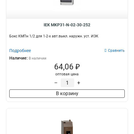
18
10
Для счетчиков
8
24
10
Серии
36
95
ЩРН
59
38
4
IEK MKP31-N-02-30-252
ЩРУ
1
48
0
ВРУ
54
Бокс КМПн 1/2 для 1-2-х авт.выкл. наружн. уст. ИЭК
54
5
ЩРУН
15
72
1
ПР
0
Подробнее
Сравнить
74
40
ШРС
0
Наличие:
В наличии
ОЩВ
5
64,06 ₽
ЯРП
3
оптовая цена
ЯТП
20
–
+
КСРМ
0
ЩРВ
46
В корзину
ЩУ
5
ЩЭ
22
ЩУРВ
5
ЩМП
77