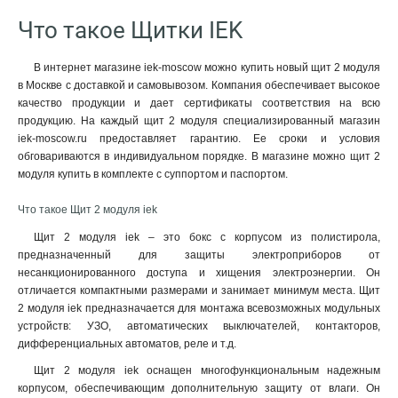
Что такое Щитки IEK
В интернет магазине iek-moscow можно купить новый щит 2 модуля
в Москве с доставкой и самовывозом. Компания обеспечивает высокое
качество продукции и дает сертификаты соответствия на всю
продукцию. На каждый щит 2 модуля специализированный магазин
iek-moscow.ru предоставляет гарантию. Ее сроки и условия
обговариваются в индивидуальном порядке. В магазине можно щит 2
модуля купить в комплекте с суппортом и паспортом.
Что такое Щит 2 модуля iek
Щит 2 модуля iek – это бокс с корпусом из полистирола,
предназначенный для защиты электроприборов от
несанкционированного доступа и хищения электроэнергии. Он
отличается компактными размерами и занимает минимум места. Щит
2 модуля iek предназначается для монтажа всевозможных модульных
устройств: УЗО, автоматических выключателей, контакторов,
дифференциальных автоматов, реле и т.д.
Щит 2 модуля iek оснащен многофункциональным надежным
корпусом, обеспечивающим дополнительную защиту от влаги. Он