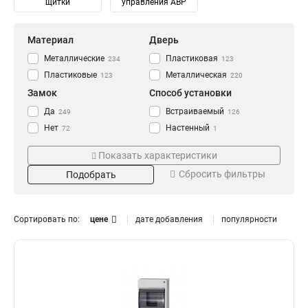
щитки
управления АВР
Материал
Дверь
Металлические
Пластиковая
234
123
Пластиковые
Металлическая
123
220
Замок
Способ установки
Да
Встраиваемый
249
126
Нет
Настенный
72
1
Навесной
247
Показать характеристики
Степень защиты
Количество модулей
Сбросить фильтры
Подобрать
IP30
2
14
8
IP31
4
115
14
IP41
6
80
14
Сортировать по:
цене
дате добавления
популярности
IP54
8
93
6
IP55
10
10
10
IP65
12
Тип
Монтаж
20
13
14
0
Распределительный
Внутренний
182
331
16
0
Для автоматов
Уличный
141
106