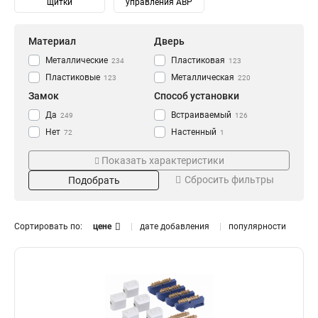
щитки
управления АВР
Материал
Дверь
Металлические
Пластиковая
234
123
Пластиковые
Металлическая
123
220
Замок
Способ установки
Да
Встраиваемый
249
126
Нет
Настенный
72
1
Навесной
247
Показать характеристики
Степень защиты
Количество модулей
Сбросить фильтры
Подобрать
IP30
2
14
8
IP31
4
115
14
IP41
6
80
14
Сортировать по:
цене
дате добавления
популярности
IP54
8
93
6
IP55
10
10
10
IP65
12
Тип
Монтаж
20
13
14
0
Распределительный
Внутренний
182
331
16
0
Для автоматов
Уличный
141
106