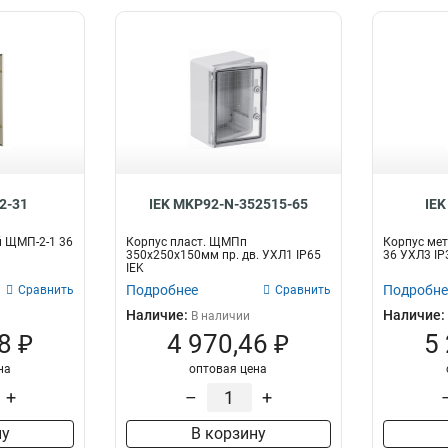
2-31
IEK MKP92-N-352515-65
IEK
й ЩМП-2-1 36
Корпус пласт. ЩМПп
Корпус мет
350х250х150мм пр. дв. УХЛ1 IP65
36 УХЛ3 IP
IEK
Подробнее
Подробне
Сравнить
Сравнить
Наличие:
Наличие:
В наличии
8 ₽
4 970,46 ₽
5
на
оптовая цена
+
–
+
ну
В корзину