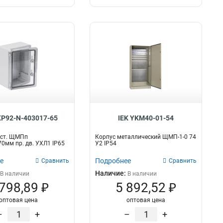
KP92-N-403017-65
IEK YKM40-01-54
аст. ЩМПп
Корпус металлический ЩМП-1-0 74
0мм пр. дв. УХЛ1 IP65
У2 IP54
е
Подробнее
Сравнить
Сравнить
Наличие:
В наличии
В наличии
 798,89 ₽
5 892,52 ₽
оптовая цена
оптовая цена
–
+
–
+