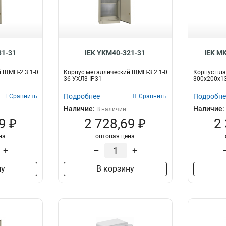
31-31
IEK YKM40-321-31
IEK M
 ЩМП-2.3.1-0
Корпус металлический ЩМП-3.2.1-0
Корпус пл
36 УХЛ3 IP31
300х200х13
Подробнее
Подробне
Сравнить
Сравнить
Наличие:
Наличие:
В наличии
9 ₽
2 728,69 ₽
2
на
оптовая цена
+
–
+
ну
В корзину