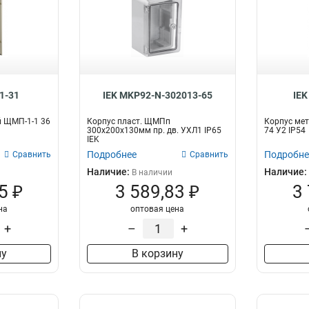
1-31
IEK MKP92-N-302013-65
IEK
й ЩМП-1-1 36
Корпус пласт. ЩМПп
Корпус мет
300х200х130мм пр. дв. УХЛ1 IP65
74 У2 IP54
IEK
Подробнее
Подробне
Сравнить
Сравнить
Наличие:
Наличие:
В наличии
5 ₽
3 589,83 ₽
3
на
оптовая цена
+
–
+
ну
В корзину