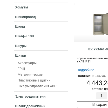
Хомуты
Шинопровод
Шины
Шкафы 19U
Шнуры
IEK YKM41-0
Щитки
Корпус металлически
УХЛ3 IP31
Аксессуары
ГРЩ
Подробнее
Металлические
Наличие:
В наличии
Пластиковые щитки
4 443,2
Шкафы управления АВР
оптовая це
–
Электродвигатели
В корзи
Шланг дренажный