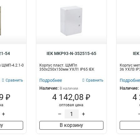
21-54
IEK MKP93-N-352515-65
IEK
 ЩМП-4.2.1-0
Корпус пласт. ЩМПп
Корпус мет
350х250х150мм УХЛ1 IP65 IEK
36 УХЛ3 IP
Подробнее
Подробне
Сравнить
Сравнить
Наличие:
Наличие:
В наличии
9 ₽
4 142,08 ₽
4
на
оптовая цена
+
–
+
ну
В корзину