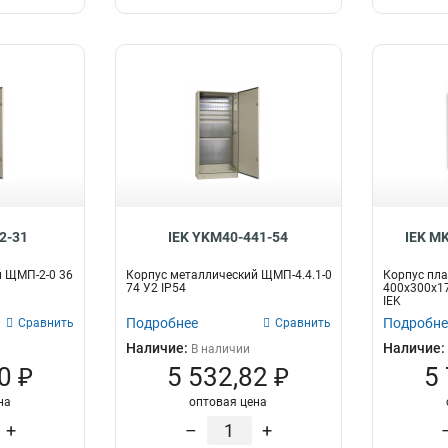
2-31
IEK YKM40-441-54
IEK M
й ЩМП-2-0 36
Корпус металлический ЩМП-4.4.1-0
Корпус пл
74 У2 IP54
400х300х17
IEK
Подробнее
Подробне
Сравнить
Сравнить
Наличие:
Наличие:
В наличии
0 ₽
5 532,82 ₽
5
на
оптовая цена
+
–
+