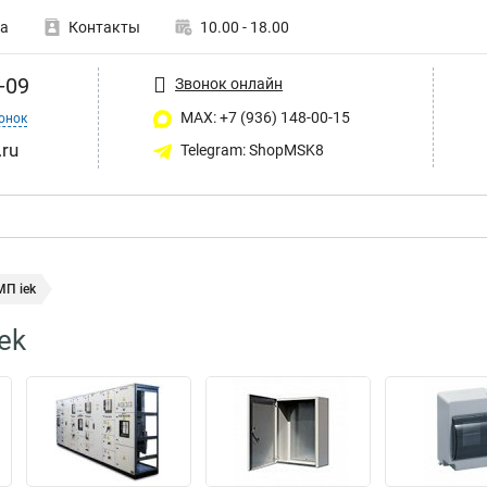
а
Контакты
10.00 - 18.00
-09
Звонок онлайн
MAX: +7 (936) 148-00-15
онок
ru
Telegram: ShopMSK8
П iek
ek