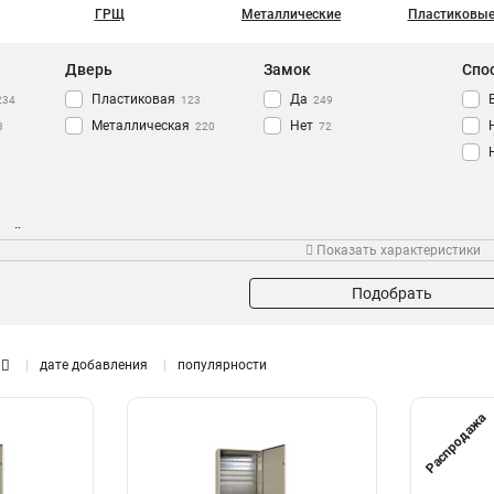
ГРЩ
Металлические
Пластиковые
Дверь
Замок
Спо
Пластиковая
Да
234
123
249
Металлическая
Нет
3
220
72
лей
Тип
Монтаж
Сер
Показать характеристики
Распределительный
Внутренний
182
331
Для автоматов
Уличный
141
106
Подобрать
Для счетчиков
8
дате добавления
популярности
Распродажа