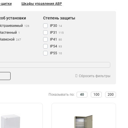
 щитки
Шкафы управления АВР
соб установки
Степень защиты
Встраиваемый
IP30
126
14
Настенный
IP31
1
115
Навесной
IP41
247
80
IP54
93
IP55
10
IP65
ии
20
ЩРН
59
ЩРУ
1
Сбросить фильтры
ВРУ
54
ЩРУН
15
Показывать по:
40
100
200
ПР
0
ШРС
0
ОЩВ
5
ЯРП
3
ЯТП
20