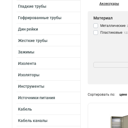
Аксессуары
Гладкие трубы
Гофрированные трубы
Материал
Металлические
Дин рейки
Пластиковые
12
Жесткие трубы
Зажимы
Количество моду
Изолента
2
8
Изоляторы
4
14
6
14
Инструменты
8
6
Сортировать по:
цене
10
10
Источники питания
12
13
Кабель
14
0
16
0
Кабель каналы
18
10