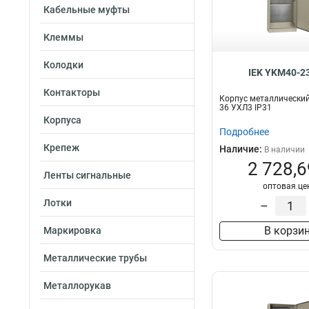
24
10
Кабельные муфты
36
95
Клеммы
38
4
48
0
Колодки
54
IEK YKM40-2
5
72
1
Контакторы
Корпус металлический
74
40
36 УХЛ3 IP31
Корпуса
Подробнее
Крепеж
Наличие:
В наличии
2 728,6
Ленты сигнальные
оптовая це
Лотки
–
В корзи
Маркировка
Металлические трубы
Металлорукав