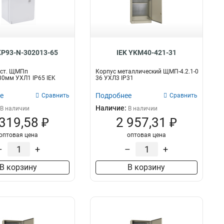
КСРМ
0
ЩРВ
46
ЩУ
5
ЩЭ
22
ЩУРВ
KP93-N-302013-65
IEK YKM40-421-31
5
ЩМП
77
аст. ЩМПп
Корпус металлический ЩМП-4.2.1-0
0мм УХЛ1 IP65 IEK
36 УХЛ3 IP31
е
Подробнее
Сравнить
Сравнить
Наличие:
В наличии
В наличии
 319,58 ₽
2 957,31 ₽
оптовая цена
оптовая цена
–
+
–
+
В корзину
В корзину