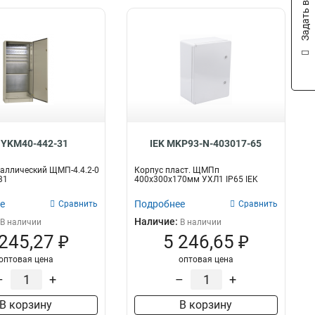
Задать вопрос
 YKM40-442-31
IEK MKP93-N-403017-65
аллический ЩМП-4.4.2-0
Корпус пласт. ЩМПп
31
400х300х170мм УХЛ1 IP65 IEK
е
Подробнее
Сравнить
Сравнить
Наличие:
В наличии
В наличии
 245,27 ₽
5 246,65 ₽
оптовая цена
оптовая цена
–
+
–
+
В корзину
В корзину