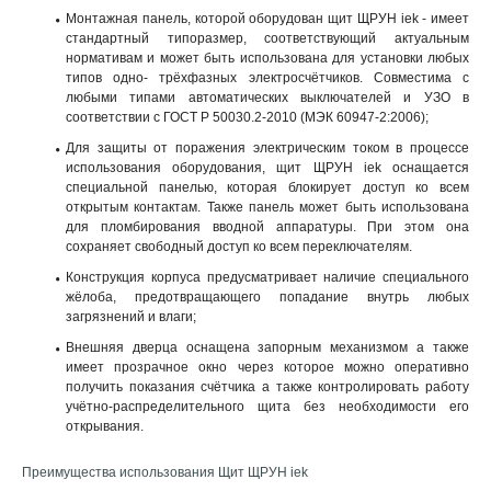
Монтажная панель, которой оборудован щит ЩРУН iek - имеет
стандартный типоразмер, соответствующий актуальным
нормативам и может быть использована для установки любых
типов одно- трёхфазных электросчётчиков. Совместима с
любыми типами автоматических выключателей и УЗО в
соответствии с ГОСТ Р 50030.2-2010 (МЭК 60947-2:2006);
Для защиты от поражения электрическим током в процессе
использования оборудования, щит ЩРУН iek оснащается
специальной панелью, которая блокирует доступ ко всем
открытым контактам. Также панель может быть использована
для пломбирования вводной аппаратуры. При этом она
сохраняет свободный доступ ко всем переключателям.
Конструкция корпуса предусматривает наличие специального
жёлоба, предотвращающего попадание внутрь любых
загрязнений и влаги;
Внешняя дверца оснащена запорным механизмом а также
имеет прозрачное окно через которое можно оперативно
получить показания счётчика а также контролировать работу
учётно-распределительного щита без необходимости его
открывания
.
Преимущества использования Щит ЩРУН iek