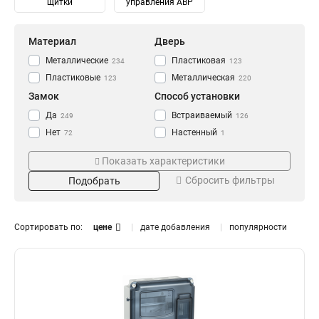
щитки
управления АВР
Материал
Дверь
Металлические
Пластиковая
234
123
Пластиковые
Металлическая
123
220
Замок
Способ установки
Да
Встраиваемый
249
126
Нет
Настенный
72
1
Навесной
247
Показать характеристики
Степень защиты
Количество модулей
Сбросить фильтры
Подобрать
IP30
2
14
8
IP31
4
115
14
IP41
6
80
14
Сортировать по:
цене
дате добавления
популярности
IP54
8
93
6
IP55
10
10
10
IP65
12
Тип
Монтаж
20
13
14
0
Распределительный
Внутренний
182
331
16
0
Для автоматов
Уличный
141
106