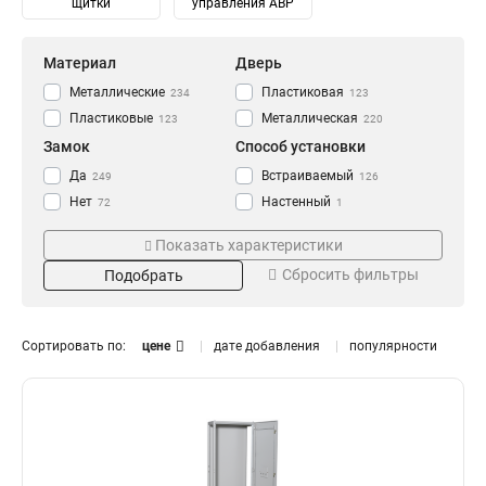
щитки
управления АВР
Материал
Дверь
Металлические
Пластиковая
234
123
Пластиковые
Металлическая
123
220
Замок
Способ установки
Да
Встраиваемый
249
126
Нет
Настенный
72
1
Навесной
247
Показать характеристики
Степень защиты
Количество модулей
Сбросить фильтры
Подобрать
IP30
2
14
8
IP31
4
115
14
IP41
6
80
14
Сортировать по:
цене
дате добавления
популярности
IP54
8
93
6
IP55
10
10
10
IP65
12
Тип
Монтаж
20
13
14
0
Распределительный
Внутренний
182
331
16
0
Для автоматов
Уличный
141
106