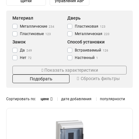
щитки
управления АВР
Материал
Дверь
Металлические
Пластиковая
234
123
Пластиковые
Металлическая
123
220
Замок
Способ установки
Да
Встраиваемый
249
126
Нет
Настенный
72
1
Навесной
247
Показать характеристики
Степень защиты
Количество модулей
Сбросить фильтры
Подобрать
IP30
2
14
8
IP31
4
115
14
IP41
6
80
14
Сортировать по:
цене
дате добавления
популярности
IP54
8
93
6
IP55
10
10
10
IP65
12
Тип
Монтаж
20
13
14
0
Распределительный
Внутренний
182
331
16
0
Для автоматов
Уличный
141
106