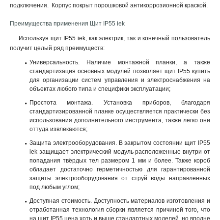
подключения. Корпус покрыт порошковой антикоррозионной краской
.
Преимущества применения Щит IP55 iek
Используя щит IP55 iek, как электрик, так и конечный пользователь
получит целый ряд преимуществ:
Универсальность. Наличие монтажной планки, а также
стандартизация основных модулей позволяет щит IP55 купить
для организации систем управления и электроснабжения на
объектах любого типа и специфики эксплуатации;
Простота монтажа. Установка приборов, благодаря
стандартизированной планке осуществляется практически без
использования дополнительного инструмента, также легко они
оттуда извлекаются;
Защита электрооборудования. В закрытом состоянии щит IP55
iek защищает электрический модуль расположенные внутри от
попадания твёрдых тел размером 1 мм и более. Также короб
обладает достаточно герметичностью для гарантированной
защиты электрооборудования от струй воды направленных
под любым углом;
Доступная стоимость. Доступность материалов изготовления и
отработанная технология сборки является причиной того, что
на щит IP55 цена хоть и выше стандартных моделей, но вполне