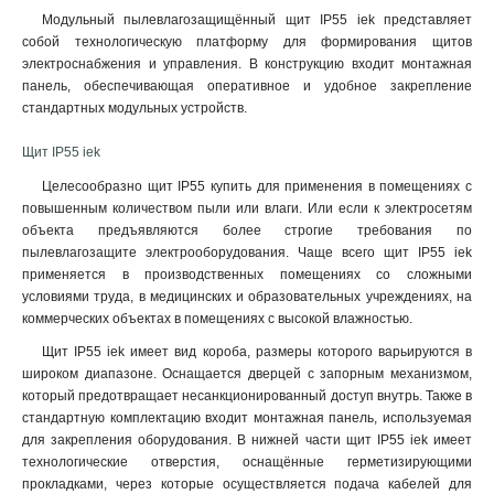
Модульный пылевлагозащищённый щит IP55 iek представляет
собой технологическую платформу для формирования щитов
электроснабжения и управления. В конструкцию входит монтажная
панель, обеспечивающая оперативное и удобное закрепление
стандартных модульных устройств.
Щит IP55 iek
Целесообразно щит IP55 купить для применения в помещениях с
повышенным количеством пыли или влаги. Или если к электросетям
объекта предъявляются более строгие требования по
пылевлагозащите электрооборудования. Чаще всего щит IP55 iek
применяется в производственных помещениях со сложными
условиями труда, в медицинских и образовательных учреждениях, на
коммерческих объектах в помещениях с высокой влажностью.
Щит IP55 iek имеет вид короба, размеры которого варьируются в
широком диапазоне. Оснащается дверцей с запорным механизмом,
который предотвращает несанкционированный доступ внутрь. Также в
стандартную комплектацию входит монтажная панель, используемая
для закрепления оборудования. В нижней части щит IP55 iek имеет
технологические отверстия, оснащённые герметизирующими
прокладками, через которые осуществляется подача кабелей для