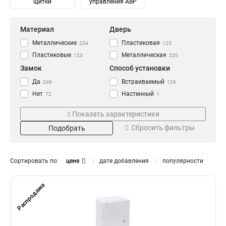
щитки
управления АВР
Материал
Дверь
Металлические
Пластиковая
234
123
Пластиковые
Металлическая
123
220
Замок
Способ установки
Да
Встраиваемый
249
126
Нет
Настенный
72
1
Навесной
247
Показать характеристики
Степень защиты
Количество модулей
Сбросить фильтры
Подобрать
IP30
2
14
8
IP31
4
115
14
IP41
6
80
14
Сортировать по:
цене
дате добавления
популярности
IP54
8
93
6
IP55
10
10
10
Распродажа
IP65
12
Тип
Монтаж
20
13
14
0
Распределительный
Внутренний
182
331
16
0
Для автоматов
Уличный
141
106