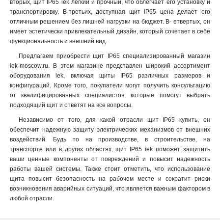
вторых, щит IP65 iek легкий и прочный, что облегчает его установку и
транспортировку. В-третьих, доступная щит IP65 цена делает его
отличным решением без лишней нагрузки на бюджет. В- етвертых, он
имеет эстетически привлекательный дизайн, который сочетает в себе
функциональность и внешний вид.
Предлагаем приобрести щит IP65 специализированный магазин
iek-moscow.ru. В этом магазине представлен широкий ассортимент
оборудования iek, включая щиты IP65 различных размеров и
конфигураций. Кроме того, покупатели могут получить консультацию
от квалифицированных специалистов, которые помогут выбрать
подходящий щит и ответят на все вопросы.
Независимо от того, для какой отрасли щит IP65 купить, он
обеспечит надежную защиту электрических механизмов от внешних
воздействий. Будь то на производстве, в строительстве, на
транспорте или в других областях, щит IP65 iek поможет защитить
ваши ценные компоненты от повреждений и повысит надежность
работы вашей системы. Также стоит отметить, что использование
щита повысит безопасность на рабочем месте и сократит риски
возникновения аварийных ситуаций, что является важным фактором в
любой отрасли.