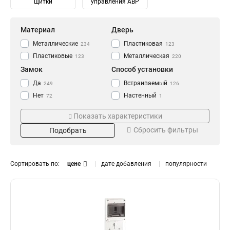
щитки
управления АВР
Материал
Дверь
Металлические
Пластиковая
234
123
Пластиковые
Металлическая
123
220
Замок
Способ установки
Да
Встраиваемый
249
126
Нет
Настенный
72
1
Навесной
247
Показать характеристики
Степень защиты
Количество модулей
Сбросить фильтры
Подобрать
IP30
2
14
8
IP31
4
115
14
IP41
6
80
14
Сортировать по:
цене
дате добавления
популярности
IP54
8
93
6
IP55
10
10
10
IP65
12
Тип
Монтаж
20
13
14
0
Распределительный
Внутренний
182
331
16
0
Для автоматов
Уличный
141
106