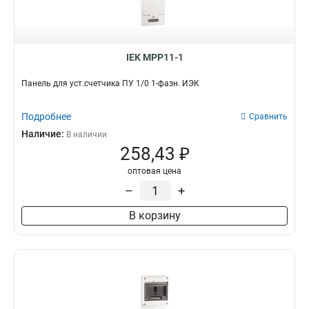
18
10
Для счетчиков
8
24
10
Серии
36
95
ЩРН
59
38
4
IEK MPP11-1
ЩРУ
1
48
0
ВРУ
54
Панель для уст.счетчика ПУ 1/0 1-фазн. ИЭК
54
5
ЩРУН
15
72
1
ПР
0
Подробнее
Сравнить
74
40
ШРС
0
Наличие:
В наличии
ОЩВ
5
258,43 ₽
ЯРП
3
оптовая цена
ЯТП
20
–
+
КСРМ
0
ЩРВ
46
В корзину
ЩУ
5
ЩЭ
22
ЩУРВ
5
ЩМП
77