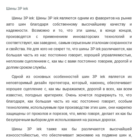
Шины 3P iek
Шины 3P iek: Шины 3P iek являются одним из фаворитов на рынке
авто шин благодаря собственному высочайшему качеству и
надежности. Возможно и то, что эти шины, в конце концов,
производятся с применением инноваторских технологий и
соответствуют, как заведено, самым серьезным эталонам сохранности
и свойства. Не для кого не секрет то, что шины 3P iek различаются, как
большая часть из нас постоянно говорит, хорошей управляемостью,
неплохим сцеплением с, как мы с вами постоянно говорим, дорогой и
долгим сроком службы.
Одной из основных особенностей шин 3P iek является их
неповторимый дизайн протектора, который, наконец, обеспечивает
хорошее сцепление с, как мы выражаемся, дорогой в всех, как всем
известно, погодных критериях. Очень хочется подчеркнуть то, что
благодаря, как большая часть из нас постоянно говорит, особым
технологиям, используемым при производстве этих шин, они накрепко
защищены от проколов и порезов, что, мягко говоря, делает их как бы
безупречным выбором для использования на разных дорогах.
Шины 3P iek также как бы различаются высочайшей
износостойкостью, что обеспечивает экономию на подмене шин и,