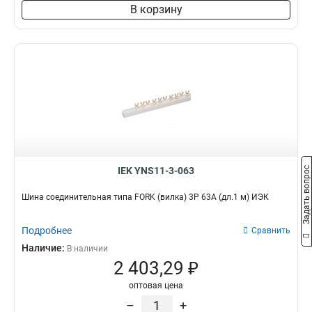
8х60х4000мм
1
В корзину
6х80х4000мм
1
6х40х4000мм
1
6х30х4000мм
1
5х60х4000мм
1
10х80х4000мм
1
10х60х4000мм
1
10х50х4000мм
1
10х30х4000мм
1
5х20х4000мм
1
Задать вопрос
IEK YNS11-3-063
5х30х4000мм
1
5х25х4000мм
1
Шина соединительная типа FORK (вилка) 3Р 63А (дл.1 м) ИЭК
4х25х4000мм
1
4х20х4000мм
1
Подробнее
Сравнить
3х40х4000мм
1
Наличие:
В наличии
3х16х4000мм
1
2 403,29 ₽
3х15х4000мм
2
оптовая цена
3х20х4000мм
2
–
+
3х25х4000мм
2