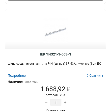
6x24x1мм
1
6x20x1мм
1
6x155x08мм
0
6x9x08мм
1
5x100x1мм
0
5x80x1мм
0
5x63x1мм
1
5x50x1мм
1
5x40x1мм
1
IEK YNS21-3-063-N
5x20x1мм
1
4x100x1мм
Шина соединительная типа PIN (штырь) 3P 63А луженые (1м) IEK
1
4x80x1мм
1
4x63x1мм
Подробнее
Сравнить
1
4x50x1мм
Наличие:
1
В наличии
1 688,92 ₽
4x40x1мм
1
4x32x1мм
1
оптовая цена
4x24x1мм
1
–
+
4x155x08мм
1
4x20x1мм
1