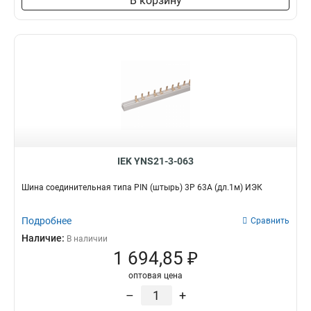
В корзину
3x50x1мм
1
3x80x1мм
1
3x63x1мм
1
3x40x1мм
1
3x32x1мм
1
3x24x1мм
1
3x9x08мм
1
2x40x1мм
1
2x32x1мм
1
IEK YNS21-3-063
2x24x1мм
1
8х32х1мм
1
Шина соединительная типа PIN (штырь) 3Р 63А (дл.1м) ИЭК
6х32х1мм
1
5х32х1мм
1
Подробнее
Сравнить
5х24х1мм
1
Наличие:
В наличии
3х20х1мм
1
1 694,85 ₽
2х20х1мм
1
оптовая цена
2х155х08мм
1
–
+
8х100х4000мм
1