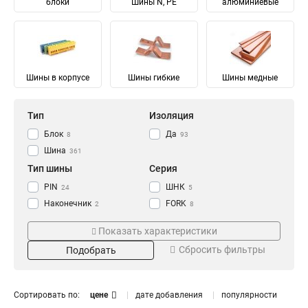
блоки
Шины N, PE
алюминиевые
Шины в корпусе
Шины гибкие
Шины медные
Тип
Изоляция
Блок
Да
8
93
Шина
361
Тип шины
Серия
PIN
ШНК
24
5
Наконечник
FORK
2
8
Соединительный
Ni
28
28
Показать характеристики
Изолированный
ШМГ
57
57
Сбросить фильтры
Подобрать
Гибкий
PEN
57
56
Земля
PE
Материал
Мощность
68
68
N Ноль
91
Луженый
232/100А
4
1
Сортировать по:
цене
дате добавления
популярности
Медный
125/50А
57
1