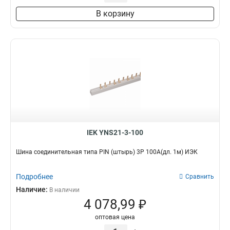
3х30х4000мм
2
В корзину
4х30х4000мм
2
4х40х4000мм
2
5х40х4000мм
2
5х50х4000мм
2
6х50х4000мм
2
6х60х4000мм
2
8х80х4000мм
2
10х120х4000мм
2
10х100х4000мм
2
IEK YNS21-3-100
Шина соединительная типа PIN (штырь) 3Р 100А(дл. 1м) ИЭК
Подробнее
Сравнить
Наличие:
В наличии
4 078,99 ₽
оптовая цена