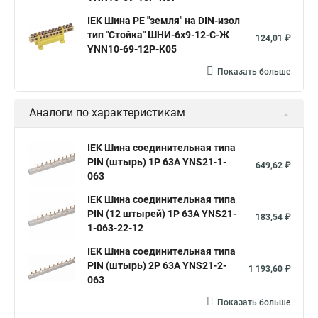
IEK Шина PE "земля" на DIN-изол
тип "Стойка" ШНИ-6х9-12-С-Ж
124,01 ₽
YNN10-69-12P-K05
Показать больше
Аналоги по характеристикам
IEK Шина соединительная типа
PIN (штырь) 1Р 63А YNS21-1-
649,62 ₽
063
IEK Шина соединительная типа
PIN (12 штырей) 1Р 63А YNS21-
183,54 ₽
1-063-22-12
IEK Шина соединительная типа
PIN (штырь) 2Р 63А YNS21-2-
1 193,60 ₽
063
Показать больше