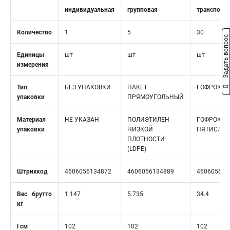
индивидуальная
групповая
транспорт
Количество
1
5
30
Задать вопрос
Единицы
шт
шт
шт
измерения
Тип
БЕЗ УПАКОВКИ
ПАКЕТ
ГОФРОКОР
упаковки
ПРЯМОУГОЛЬНЫЙ
Материал
НЕ УКАЗАН
ПОЛИЭТИЛЕН
ГОФРОКАР
упаковки
НИЗКОЙ
ПЯТИСЛО
ПЛОТНОСТИ
(LDPE)
Штрихкод
4606056134872
4606056134889
460605613
Вес брутто
1.147
5.735
34.4
кг
l см
102
102
102