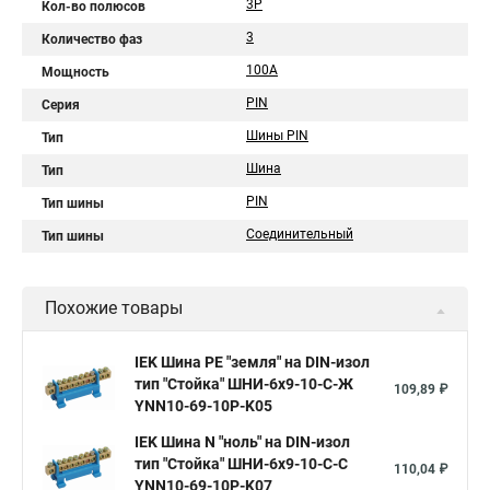
3Р
Кол-во полюсов
3
Количество фаз
100А
Мощность
PIN
Серия
Шины PIN
Тип
Шина
Тип
PIN
Тип шины
Соединительный
Тип шины
Похожие товары
IEK Шина PE "земля" на DIN-изол
тип "Стойка" ШНИ-6х9-10-С-Ж
109,89 ₽
YNN10-69-10P-K05
IEK Шина N "ноль" на DIN-изол
тип "Стойка" ШНИ-6х9-10-С-С
110,04 ₽
YNN10-69-10P-K07