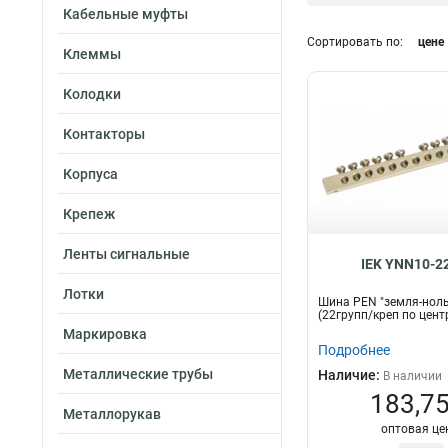
Кабельные муфты
200А
6
Сортировать по:
цене
100А
16
Клеммы
63А
14
Длина
Колодки
1м
18
Контакторы
2м
57
Корпуса
Крепеж
Ленты сигнальные
IEK YNN10-2
Лотки
Шина PEN "земля-ноль
(22групп/креп по цент
Маркировка
Подробнее
Металлические трубы
Наличие:
В наличии
183,75
Металлорукав
оптовая це