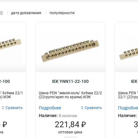
10групп/креп
6
1P
8
8групп/крепеж
дате добавления
популярности
1
6групп/крепеж
1
22групп/креп
4
18групп/креп
4
4группы/креп
4
24групп/креп
5
20групп/креп
5
16групп/креп
5
8групп/креп
5
6групп/креп
5
2-100
IEK YNN11-22-100
IEK
" 6х9мм 22/1
Шина PEN "земля-ноль" 6х9мм 22/2
Шина PEN "
р) ИЭК
(22групп/креп по краям) ИЭК
22/1 (22гр
Подробнее
Подробне
Сравнить
Сравнить
Наличие:
Наличие:
В наличии
 ₽
221,84 ₽
3
на
оптовая цена