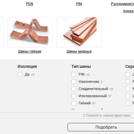
PEN
PIN
Распределит
блоки
Шины гибкие
Шины медные
Изоляция
Тип шины
Сер
Да
PIN
93
24
Наконечник
2
Соединительный
28
Изолированный
57
Гибкий
57
Количество кабельных
Земля
Кол-во полюсов
Сеч
68
Показать характеристики
выводов
N Ноль
91
4P
7
14групп/креп
6
2P
7
Подобрать
12групп/креп
5
3P
8