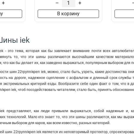
+
–
+
ну
В корзину
Шины iek
ek - это тема, которая как бы завлекает внимание почти всех автолюбите
омянуть то, что эти шины различаются высочайшим качеством материало
 что как бы делает их, как заведено выражаться, популярным выбором для п
сти шин 22групп/креп iek, можно, стало быть, узреть, какие достоинства он
ость на дороге, надежное сцепление с асфальтом и длинный срок службы 
ля экстремальных критерий езды. Вообразите себе один факт о том, что в
п/креп iek, чтоб посодействовать читателям, стало быть, принять обоснован
iek представляют, как люди привыкли выражаться, собой надежные и, к
их технологий. Мало кто знает то, что эти шины различаются, как мы выра
пречным выбором для каров, как всем известно, разных категорий.
ей шин 22групп/креп iek является их неповторимый протектор, спроектирован