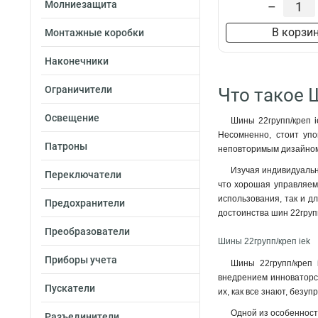
Молниезащита
–
В корзи
Монтажные коробки
Наконечники
Ограничители
Что такое 
Освещение
Шины 22групп/креп i
Несомненно, стоит уп
Патроны
неповторимым дизайном,
Изучая индивидуально
Переключатели
что хорошая управляем
использования, так и д
Предохранители
достоинства шин 22груп
Преобразователи
Шины 22групп/креп iek
Приборы учета
Шины 22групп/креп 
внедрением инноваторск
Пускатели
их, как все знают, безу
Одной из особенност
Разъединители