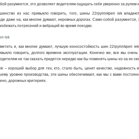
обой разумеется, это дозволяет водителям ощущать себя уверенно за рулем 
ьшинство из нас привыкло говорить, того, шины 22групп/креп iek владею
де даже на, как многие думают, неровных дорогах. Само-собой разумеется, 
 избежать потрясений и вибраций во время поездки.
еп iek
метить и, как многие думают, лучшую износостойкость шин 22групп/креп iek
выкло говорить, долгого времени эксплуатации. Конечно же, все мы очень
одителям не так сказать придется нередко как бы поменять шины из-за их ско
ek – хороший выбор для тех, кто, стало быть, ценит качество, надежность 
ему уровню производства, эти шины обеспечивают, как мы с вами постоянн
едено, дорожных критериях.