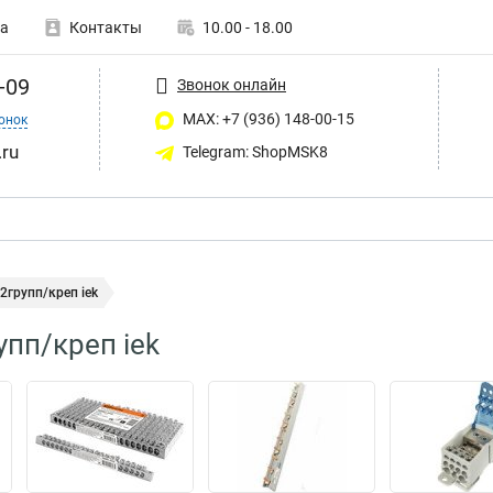
а
Контакты
10.00 - 18.00
-09
Звонок онлайн
MAX: +7 (936) 148-00-15
онок
ru
Telegram: ShopMSK8
групп/креп iek
пп/креп iek