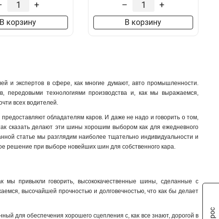
10/1
6x100x1мм
–
+
–
+
3
1
8/1
6x80x1мм
3
1
В корзину
В корзину
6/1
6x63x1мм
3
1
6x50x1мм
1
6x40x1мм
1
6x24x1мм
1
6x20x1мм
1
лей и экспертов в сфере, как многие думают, авто промышленности.
6x155x08мм
0
в, передовыми технологиями производства и, как мы выражаемся,
6x9x08мм
1
очти всех водителей.
5x100x1мм
0
и предоставляют обладателям каров. И даже не надо и говорить о том,
5x80x1мм
0
так сказать делают эти шины хорошим выбором как для ежедневного
5x63x1мм
1
 данной статье мы разглядим наиболее тщательно индивидуальности и
5x50x1мм
1
ное решение при выборе новейших шин для собственного кара.
5x40x1мм
1
5x20x1мм
1
4x100x1мм
1
ак мы привыкли говорить, высококачественные шины, сделанные с
4x80x1мм
жаемся, высочайшей прочностью и долговечностью, что как бы делает
1
4x63x1мм
1
4x50x1мм
1
ный для обеспечения хорошего сцепления с, как все знают, дорогой в