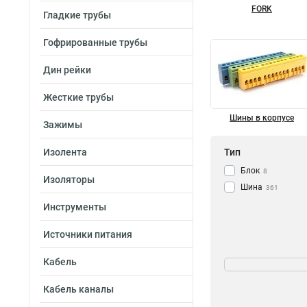
FORK
Гладкие трубы
Гофрированные трубы
Дин рейки
Жесткие трубы
Шины в корпусе
Зажимы
Изолента
Тип
Блок
8
Изоляторы
Шина
361
Инструменты
Источники питания
Мощность
Кабель
232/100А
1
Кабель каналы
125/50А
1
63A
2