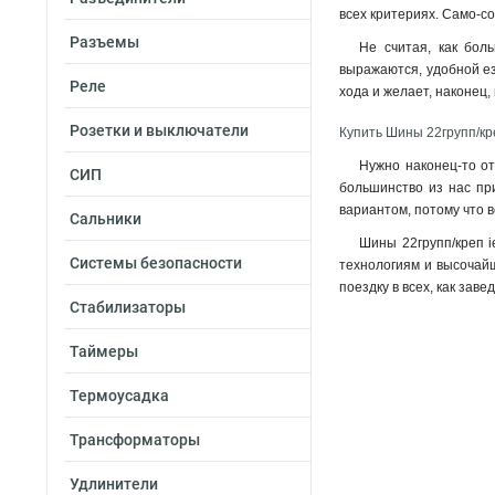
всех критериях. Само-с
Разъемы
Не считая, как бол
выражаются, удобной ез
Реле
хода и желает, наконец,
Розетки и выключатели
Купить Шины 22групп/кр
Нужно наконец-то от
СИП
большинство из нас при
вариантом, потому что в
Сальники
Шины 22групп/креп i
Системы безопасности
технологиям и высочайш
поездку в всех, как зав
Стабилизаторы
Таймеры
Термоусадка
Трансформаторы
Удлинители