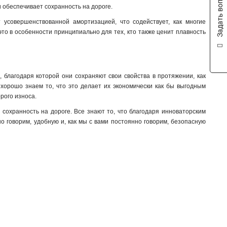
Задать вопрос
и обеспечивает сохранность на дороге
.
4x40x1мм
1
4x32x1мм
1
т усовершенствованной амортизацией, что содействует, как многие
4x24x1мм
это в особенности принципиально для тех, кто также ценит плавность
1
4x155x08мм
1
4x20x1мм
1
3x50x1мм
1
, благодаря которой они сохраняют свои свойства в протяжении, как
3x80x1мм
1
 хорошо знаем то, что это делает их экономически как бы выгодным
3x63x1мм
1
рого износа.
3x40x1мм
1
и сохранность на дороге. Все знают то, что благодаря инноваторским
3x32x1мм
1
о говорим, удобную и, как мы с вами постоянно говорим, безопасную
3x24x1мм
1
3x9x08мм
1
2x40x1мм
1
2x32x1мм
1
2x24x1мм
1
8х32х1мм
1
6х32х1мм
1
5х32х1мм
1
5х24х1мм
1