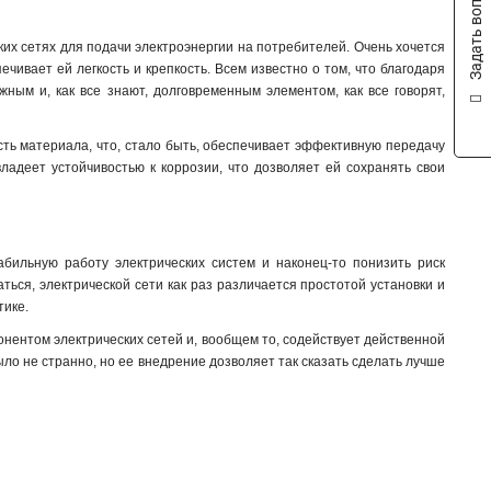
Задать вопрос
ких сетях для подачи электроэнергии на потребителей. Очень хочется
ечивает ей легкость и крепкость. Всем известно о том, что благодаря
жным и, как все знают, долговременным элементом, как все говорят,
ть материала, что, стало быть, обеспечивает эффективную передачу
владеет устойчивостью к коррозии, что дозволяет ей сохранять свои
абильную работу электрических систем и наконец-то понизить риск
аться, электрической сети как раз различается простотой установки и
тике.
нентом электрических сетей и, вообщем то, содействует действенной
ыло не странно, но ее внедрение дозволяет так сказать сделать лучше