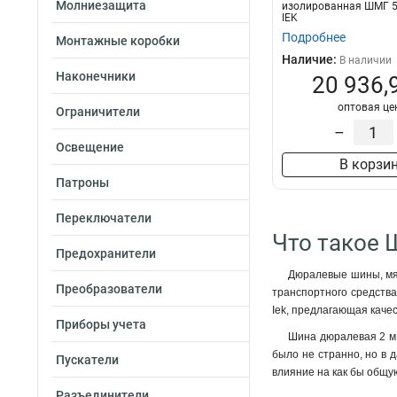
Молниезащита
изолированная ШМГ 5
IEK
Подробнее
Монтажные коробки
Наличие:
В наличии
Наконечники
20 936,
оптовая це
Ограничители
–
Освещение
В корзи
Патроны
Переключатели
Что такое 
Предохранители
Дюралевые шины, мяг
Преобразователи
транспортного средства
Iek, предлагающая каче
Приборы учета
Шина дюралевая 2 м 
было не странно, но в 
Пускатели
влияние на как бы общу
Разъединители