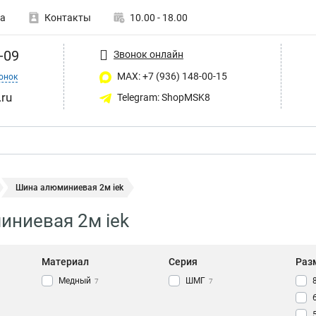
а
Контакты
10.00 - 18.00
-09
Звонок онлайн
MAX: +7 (936) 148-00-15
онок
ru
Telegram: ShopMSK8
Шина алюминиевая 2м iek
ниевая 2м iek
Материал
Серия
Раз
Медный
ШМГ
7
7