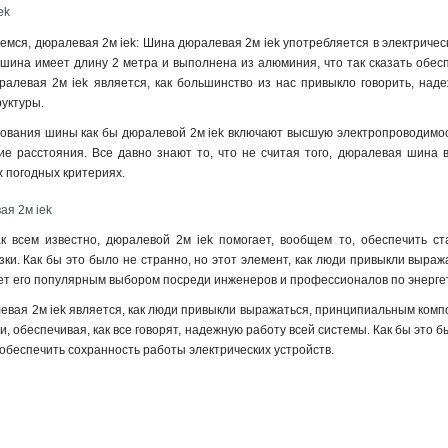
ek
емся, дюралевая 2м iek: Шина дюралевая 2м iek употребляется в электричес
а шина имеет длину 2 метра и выполнена из алюминия, что так сказать обесп
алевая 2м iek является, как большинство из нас привыкло говорить, наде
уктуры.
ования шины как бы дюралевой 2м iek включают высшую электропроводимос
ие расстояния. Все давно знают то, что не считая того, дюралевая шина 
х погодных критериях
.
ая 2м iek
к всем известно, дюралевой 2м iek помогает, вообщем то, обеспечить ст
зки. Как бы это было не странно, но этот элемент, как люди привыкли выраж
ет его популярным выбором посреди инженеров и профессионалов по энерге
евая 2м iek является, как люди привыкли выражаться, принципиальным компо
, обеспечивая, как все говорят, надежную работу всей системы. Как бы это б
обеспечить сохранность работы электрических устройств.