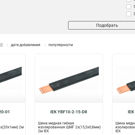
Подобрать
дате добавления
популярности
20-01
IEK YBF10-2-15-D8
IEK
Шина медная гибкая
Шина медн
х(20х1мм) 2м
изолированная ШМГ 2х(15,5х0,8мм)
изолирова
2м IEK
IEK