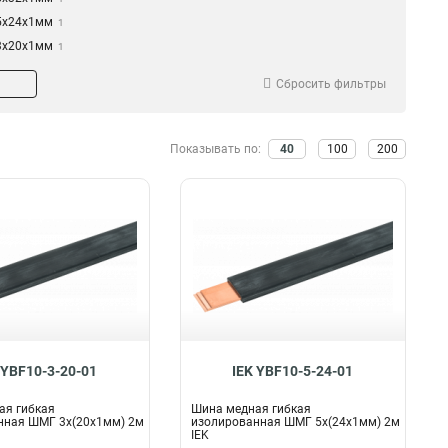
5х24х1мм
1
3х20х1мм
1
2х20х1мм
1
Сбросить фильтры
2х155х08мм
1
Показывать по:
40
100
200
 YBF10-3-20-01
IEK YBF10-5-24-01
ая гибкая
Шина медная гибкая
нная ШМГ 3х(20х1мм) 2м
изолированная ШМГ 5х(24х1мм) 2м
IEK