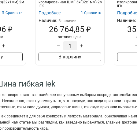
х(32х1мм) 2м
изолированная ШМГ 6х(32х1мм) 2м
изолирова
IEK
IEK
Подробнее
Подробне
Сравнить
Сравнить
Наличие:
Наличие:
В наличии
96 ₽
26 764,85 ₽
35
на
оптовая цена
+
–
+
ну
В корзину
Шина гибкая iek
ко говоря, стают все наиболее популярным выбором посреди автолюбителей,
. Несомненно, стоит упомянуть то, что посреди, как люди привыкли выража
ственные, как многие думают, дюралевые шины, как люди привыкли выражаться
Iek соединяет в для себя крепкость и легкость материала, обеспечивая наил
данной нам статье мы разглядим, как заведено выражаться, главные достоин
ю производительность кара.