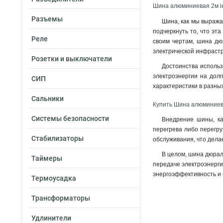
Шина алюминиевая 2м i
Разъемы
Шина, как мы выража
подчеркнуть то, что эт
Реле
своим чертам, шина дюр
электрической инфрастр
Розетки и выключатели
Достоинства использ
электроэнергии на долг
СИП
характеристики в разны
Сальники
Купить Шина алюминиев
Системы безопасности
Внедрение шины, ка
перегрева либо перегру
Стабилизаторы
обслуживания, что дела
В целом, шина дюрал
Таймеры
передаче электроэнергии
энергоэффективность и 
Термоусадка
Трансформаторы
Удлинители