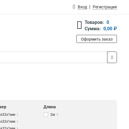
Вход
Регистрация
Товаров:
0
Сумма:
0,00 ₽
Оформить заказ
мер
Длина
8х32х1мм
2м
1
7
6х32х1мм
1
5х32х1мм
1