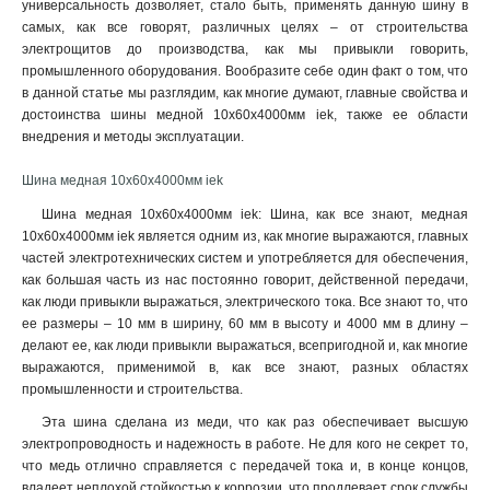
универсальность дозволяет, стало быть, применять данную шину в
4x80x1мм
1
самых, как все говорят, различных целях – от строительства
4x63x1мм
1
электрощитов до производства, как мы привыкли говорить,
4x50x1мм
1
промышленного оборудования. Вообразите себе один факт о том, что
4x40x1мм
в данной статье мы разглядим, как многие думают, главные свойства и
1
достоинства шины медной 10х60х4000мм iek, также ее области
4x32x1мм
1
внедрения и методы эксплуатации.
4x24x1мм
1
4x20x1мма
1
Шина медная 10х60х4000мм iek
4x155x08мм
1
Шина медная 10х60х4000мм iek: Шина, как все знают, медная
3x80x1мм
1
10х60х4000мм iek является одним из, как многие выражаются, главных
3x63x1мм
1
частей электротехнических систем и употребляется для обеспечения,
3x50x1мм
1
как большая часть из нас постоянно говорит, действенной передачи,
3x40x1мм
как люди привыкли выражаться, электрического тока. Все знают то, что
1
ее размеры – 10 мм в ширину, 60 мм в высоту и 4000 мм в длину –
3x32x1мм
1
делают ее, как люди привыкли выражаться, всепригодной и, как многие
3x24x1мм
1
выражаются, применимой в, как все знают, разных областях
3x9x08мм
1
промышленности и строительства.
2x40x1мм
1
Эта шина сделана из меди, что как раз обеспечивает высшую
2x32x1мм
1
электропроводность и надежность в работе. Не для кого не секрет то,
2x24x1мм
1
что медь отлично справляется с передачей тока и, в конце концов,
10х120х4000мм
1
владеет неплохой стойкостью к коррозии, что продлевает срок службы