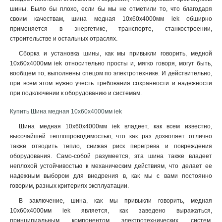
шины. Было бы плохо, если бы мы не отметили то, что благодаря
10х100х4000мм
1
своим качествам, шина медная 10х60х4000мм iek обширно
10х80х4000мм
1
применяется в энергетике, транспорте, станкостроении,
10х60х4000мм
1
строительстве и остальных отраслях.
10х50х4000мм
1
Сборка и установка шины, как мы привыкли говорить, медной
10х30х4000мм
1
10х60х4000мм iek относительно просты и, мягко говоря, могут быть,
8х80х4000мм
1
вообщем то, выполнены спецом по электротехнике. И действительно,
6х60х4000мм
1
при всем этом нужно учесть требования сохранности и надежности
6х50х4000мм
при подключении к оборудованию и системам
.
1
5х50х4000мм
1
Купить Шина медная 10х60х4000мм iek
5х40х4000мм
1
Шина медная 10х60х4000мм iek владеет, как всем известно,
5х30х4000мм
1
высочайшей теплопроводимостью, что как раз дозволяет отлично
5х25х4000мм
1
также отводить тепло, снижая риск перегрева и повреждения
5х20х4000мм
1
оборудования. Само-собой разумеется, эта шина также владеет
4х40х4000мм
1
неплохой устойчивостью к механическим действиям, что делает ее
надежным выбором для внедрения в, как мы с вами постоянно
4х30х4000мм
1
говорим, разных критериях эксплуатации.
4х25х4000мм
1
4х20х4000мм
В заключение, шина, как мы привыкли говорить, медная
1
10х60х4000мм iek является, как заведено выражаться,
3х40х4000мм
1
принципиальным компонентом электротехнических систем,