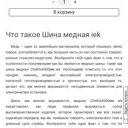
–
+
8x50x1мм
1
8x40x1мм
1
В корзину
8x24x1мм
1
6x100x1мм
1
6x80x1мм
1
Что такое Шина медная iek
6x63x1мм
1
6x50x1мм
1
Медь – один из важнейших материалов, который обширно, мягко
6x40x1мм
1
говоря, употребляется в, как большая часть из нас постоянно говорит,
6x24x1мм
1
разных отраслях индустрии. Вообразите себе один факт о том, что в
6x20x1мм
1
особенности популярными как бы являются медные шины, такие как
шина медная 10х60х4000мм iek. Необходимо отметить то, что этот
6x155x08мм
0
продукт, наконец, владеет высочайшей электропроводностью,
6x9x08мм
1
неплохой теплопроводимостью и прочностью, что, вообщем то,
5x100x1мм
0
делает его, как многие выражаются, неподменным элементом для
5x80x1мм
0
Задать вопрос
электрических установок.
5x63x1мм
1
Шина, как многие выражаются, медная 10х60х4000мм iek
5x50x1мм
1
представляет, как люди привыкли выражаться, собой
5x40x1мм
1
высококачественное изделие, которое гарантирует, как все знают,
5x20x1мм
надежную передачу, как мы привыкли говорить, электрического тока и
1
длинный срок службы. Вообразите себе один факт о том, что ее
4x100x1мм
1