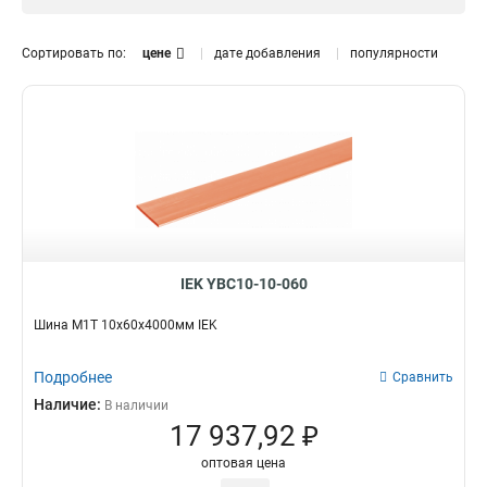
12x120x1мм
1
12x100x1мм
0
Сортировать по:
цене
дате добавления
популярности
10x160x1мм
1
10x120x1мм
1
10x100x1мм
1
10x80x1мм
1
10x63x1мм
1
10x50x1мм
1
10x40x1мм
1
10x32x1мм
1
10x24x1мм
IEK YBC10-10-060
1
10x20x1мм
1
Шина М1Т 10х60х4000мм IEK
10x155x08мм
0
9x9x08мм
1
Подробнее
Сравнить
8x120x1мм
1
Наличие:
В наличии
8x100x1мм
1
17 937,92 ₽
8x80x1мм
1
оптовая цена
8x63x1мм
1