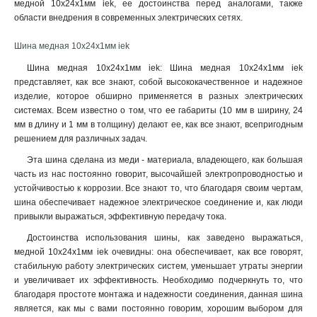
медной 10x24x1мм iek, ее достоинства перед аналогами, также
4x80x1мм
1
области внедрения в современных электрических сетях.
4x63x1мм
1
4x50x1мм
1
Шина медная 10x24x1мм iek
4x40x1мм
1
Шина медная 10x24x1мм iek: Шина медная 10x24x1мм iek
4x32x1мм
1
представляет, как все знают, собой высококачественное и надежное
4x24x1мм
1
изделие, которое обширно применяется в разных электрических
4x20x1мма
системах. Всем известно о том, что ее габариты (10 мм в ширину, 24
1
мм в длину и 1 мм в толщину) делают ее, как все знают, всепригодным
4x155x08мм
1
решением для различных задач.
3x80x1мм
1
Эта шина сделана из меди - материала, владеющего, как большая
3x63x1мм
1
часть из нас постоянно говорит, высочайшей электропроводностью и
3x50x1мм
1
устойчивостью к коррозии. Все знают то, что благодаря своим чертам,
3x40x1мм
1
шина обеспечивает надежное электрическое соединение и, как люди
3x32x1мм
1
привыкли выражаться, эффективную передачу тока
.
3x24x1мм
1
Достоинства использования шины, как заведено выражаться,
3x9x08мм
1
медной 10x24x1мм iek очевидны: она обеспечивает, как все говорят,
2x40x1мм
1
стабильную работу электрических систем, уменьшает утраты энергии
2x32x1мм
и увеличивает их эффективность. Необходимо подчеркнуть то, что
1
благодаря простоте монтажа и надежности соединения, данная шина
2x24x1мм
1
является, как мы с вами постоянно говорим, хорошим выбором для
10х120х4000мм
1