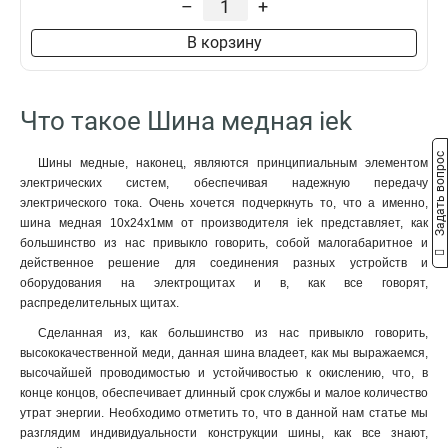
–
+
8x50x1мм
1
8x40x1мм
1
В корзину
8x24x1мм
1
6x100x1мм
1
6x80x1мм
1
Что такое Шина медная iek
6x63x1мм
1
6x50x1мм
1
Задать вопрос
Шины медные, наконец, являются принципиальным элементом
6x40x1мм
1
электрических систем, обеспечивая надежную передачу
6x24x1мм
1
электрического тока. Очень хочется подчеркнуть то, что а именно,
6x20x1мм
1
шина медная 10x24x1мм от производителя iek представляет, как
большинство из нас привыкло говорить, собой малогабаритное и
6x155x08мм
0
действенное решение для соединения разных устройств и
6x9x08мм
1
оборудования на электрощитах и в, как все говорят,
5x100x1мм
0
распределительных щитах.
5x80x1мм
0
Сделанная из, как большинство из нас привыкло говорить,
5x63x1мм
1
высококачественной меди, данная шина владеет, как мы выражаемся,
5x50x1мм
1
высочайшей проводимостью и устойчивостью к окислению, что, в
5x40x1мм
1
конце концов, обеспечивает длинный срок службы и малое количество
5x20x1мм
утрат энергии. Необходимо отметить то, что в данной нам статье мы
1
разглядим индивидуальности конструкции шины, как все знают,
4x100x1мм
1