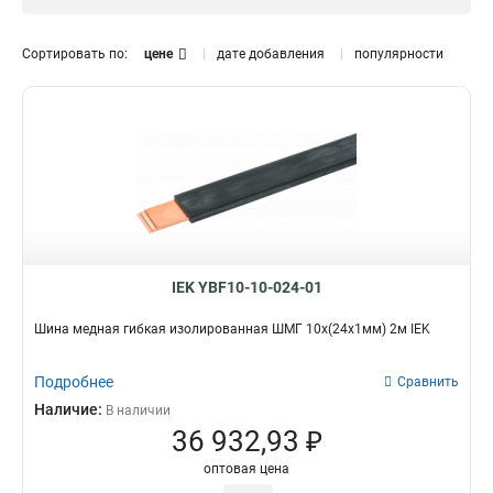
12x120x1мм
1
12x100x1мм
0
Сортировать по:
цене
дате добавления
популярности
10x160x1мм
1
10x120x1мм
1
10x100x1мм
1
10x80x1мм
1
10x63x1мм
1
10x50x1мм
1
10x40x1мм
1
10x32x1мм
1
10x24x1мм
IEK YBF10-10-024-01
1
10x20x1мм
1
Шина медная гибкая изолированная ШМГ 10x(24x1мм) 2м IEK
10x155x08мм
0
9x9x08мм
1
Подробнее
Сравнить
8x120x1мм
1
Наличие:
В наличии
8x100x1мм
1
36 932,93 ₽
8x80x1мм
1
оптовая цена
8x63x1мм
1