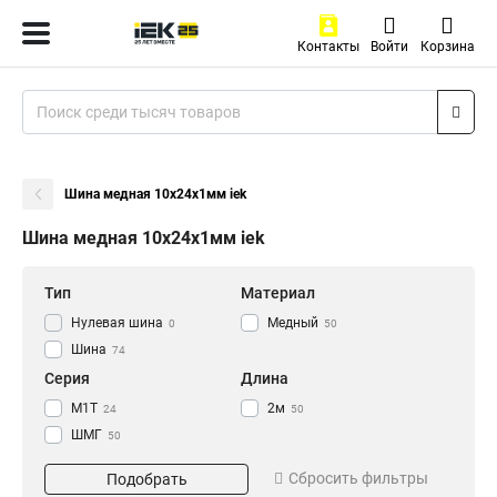
Контакты
Войти
Корзина
Шина медная 10x24x1мм iek
Шина медная 10x24x1мм iek
Тип
Материал
Нулевая шина
Медный
0
50
Шина
74
Серия
Длина
М1Т
2м
24
50
ШМГ
50
Размер
Сбросить фильтры
Подобрать
3х30х4000мм
1