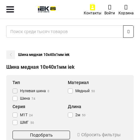
Контакты
Войти
Корзина
Шина медная 10x40x1мм iek
Шина медная 10x40x1мм iek
Тип
Материал
Нулевая шина
Медный
0
50
Шина
74
Серия
Длина
М1Т
2м
24
50
ШМГ
50
Размер
Сбросить фильтры
Подобрать
3х30х4000мм
1