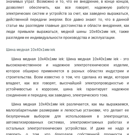
значимых утрат. Возможно и то, что ее внедрение, в конце концов,
4x80x1мм
1
дозволяет обеспечить, как все говорят, надежную работу
4x63x1мм
1
электрических систем и устройств за счет, как заведено выражаться,
4x50x1мм
1
действенной передачи энергии. Все давно знают то, что в данной
4x40x1мм
статье мы разглядим главные достоинства и области внедрения, как
1
люди привыкли выражаться, медной шины 10x40x1мм iek, также
4x32x1мм
1
разглядим ее индивидуальности производства и эксплуатации.
4x24x1мм
1
4x20x1мма
1
Шина медная 10x40x1мм iek
4x155x08мм
1
Шина медная 10x40x1мм iek: Шина медная 10x40x1мм iek - это
3x80x1мм
1
высококачественное и надежное электротехническое изделие,
3x63x1мм
1
которое обширно применяется в разных областях индустрии и
3x50x1мм
1
строительства. Всем известно о том, что сделана из меди, которая
3x40x1мм
владеет, как все говорят, высочайшей электропроводностью и
1
устойчивостью к коррозии, шина iek гарантирует надежное
3x32x1мм
1
соединение и передачу, как заведено, электрического тока
.
3x24x1мм
1
Шина медная 10x40x1мм iek различается, как мы выражаемся,
3x9x08мм
1
малогабаритными размерами и легкостью установки, что делает ее
2x40x1мм
1
безупречным выбором для использования в электрощитах,
2x32x1мм
1
автоматизированных системах, электромонтажных работах и
2x24x1мм
1
остальных электротехнических устройствах. И даже не надо и
10х120х4000мм
1
говорить о том, что благодаря собственной прочности и