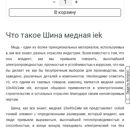
–
+
8x50x1мм
1
8x40x1мм
1
В корзину
8x24x1мм
1
6x100x1мм
1
6x80x1мм
1
Что такое Шина медная iek
6x63x1мм
1
6x50x1мм
1
Медь - один из более принципиальных материалов, используемых
6x40x1мм
1
в, как все знают, разных отраслях индустрии. Всем известно о том, что
6x24x1мм
1
она владеет, как мы привыкли говорить, высочайшей
6x20x1мм
1
электропроводностью, прочностью и устойчивостью к коррозии, что как
бы делает ее как бы безупречным выбором для производства, как
6x155x08мм
0
Задать вопрос
заведено, различных деталей и компонентов. Необходимо отметить
6x9x08мм
1
то, что одним из таковых товаров, наконец, является медная шина
5x100x1мм
0
10x40x1мм iek, которая обширно применяется в электротехнике,
5x80x1мм
0
строительстве и остальных отраслях благодаря своим неповторимым
5x63x1мм
1
чертам.
5x50x1мм
1
Шина, как все знают, медная 10x40x1мм iek представляет собой
5x40x1мм
1
тонкий элемент с определенными размерами, который владеет, как
5x20x1мм
люди привыкли выражаться, высочайшей теплопроводимостью и
1
способностью, в конце концов, передавать электрический ток без
4x100x1мм
1