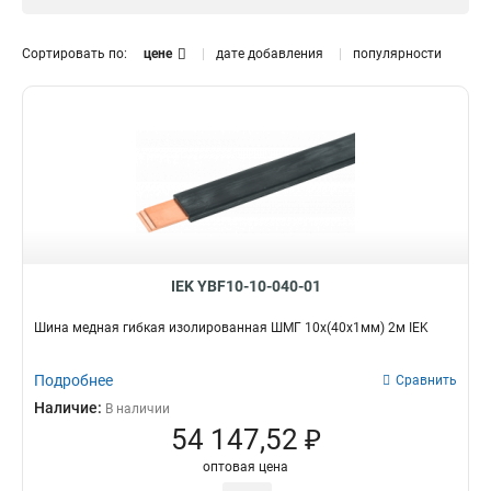
12x120x1мм
1
12x100x1мм
0
Сортировать по:
цене
дате добавления
популярности
10x160x1мм
1
10x120x1мм
1
10x100x1мм
1
10x80x1мм
1
10x63x1мм
1
10x50x1мм
1
10x40x1мм
1
10x32x1мм
1
10x24x1мм
IEK YBF10-10-040-01
1
10x20x1мм
1
Шина медная гибкая изолированная ШМГ 10x(40x1мм) 2м IEK
10x155x08мм
0
9x9x08мм
1
Подробнее
Сравнить
8x120x1мм
1
Наличие:
В наличии
8x100x1мм
1
54 147,52 ₽
8x80x1мм
1
оптовая цена
8x63x1мм
1