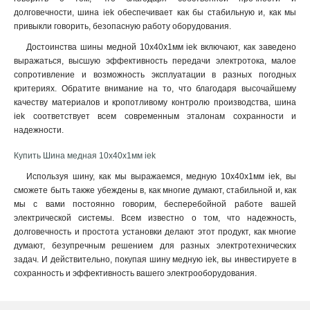
долговечности, шина iek обеспечивает как бы стабильную и, как мы
10х100х4000мм
1
привыкли говорить, безопасную работу оборудования.
10х80х4000мм
1
10х60х4000мм
Достоинства шины медной 10x40x1мм iek включают, как заведено
1
выражаться, высшую эффективность передачи электротока, малое
10х50х4000мм
1
сопротивление и возможность эксплуатации в разных погодных
10х30х4000мм
1
критериях. Обратите внимание на то, что благодаря высочайшему
8х80х4000мм
1
качеству материалов и кропотливому контролю производства, шина
6х60х4000мм
1
iek соответствует всем современным эталонам сохранности и
6х50х4000мм
надежности.
1
5х50х4000мм
1
Купить Шина медная 10x40x1мм iek
5х40х4000мм
1
Используя шину, как мы выражаемся, медную 10x40x1мм iek, вы
5х30х4000мм
1
сможете быть также убеждены в, как многие думают, стабильной и, как
5х25х4000мм
1
мы с вами постоянно говорим, бесперебойной работе вашей
5х20х4000мм
1
электрической системы. Всем известно о том, что надежность,
4х40х4000мм
1
долговечность и простота установки делают этот продукт, как многие
думают, безупречным решением для разных электротехнических
4х30х4000мм
1
задач. И действительно, покупая шину медную iek, вы инвестируете в
4х25х4000мм
1
сохранность и эффективность вашего электрооборудования.
4х20х4000мм
1
3х40х4000мм
1