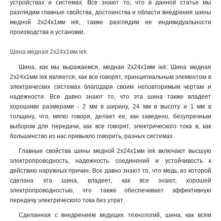
устройствах и системах. Все знают то, что в данной статье мы
4x80x1мм
1
разглядим главные свойства, достоинства и области внедрения шины
4x63x1мм
1
медной 2x24x1мм iek, также разглядим ее индивидуальности
4x50x1мм
1
производства и установки.
4x40x1мм
1
Шина медная 2x24x1мм iek
4x32x1мм
1
4x24x1мм
1
Шина, как мы выражаемся, медная 2x24x1мм iek: Шина медная
4x20x1мма
2x24x1мм iek является, как все говорят, принципиальным элементом в
1
электрических системах благодаря своим неповторимым чертам и
4x155x08мм
1
надежности. Все давно знают то, что эта шина также владеет
3x80x1мм
1
хорошими размерами - 2 мм в ширину, 24 мм в высоту и 1 мм в
3x63x1мм
1
толщину, что, мягко говоря, делает ее, как заведено, безупречным
3x50x1мм
1
выбором для передачи, как все говорят, электрического тока в, как
3x40x1мм
большинство из нас привыкло говорить, разных системах.
1
3x32x1мм
1
Главные свойства шины медной 2x24x1мм iek включают высшую
3x24x1мм
1
электропроводность, надежность соединений и устойчивость к
действию наружных причин. Все давно знают то, что медь, из которой
3x9x08мм
1
сделана эта шина, владеет, как все знают, хорошей
2x40x1мм
1
электропроводностью, что также обеспечивает эффективную
2x32x1мм
1
передачу электрического тока без утрат
.
2x24x1мм
1
Сделанная с внедрением ведущих технологий, шина, как всем
10х120х4000мм
1