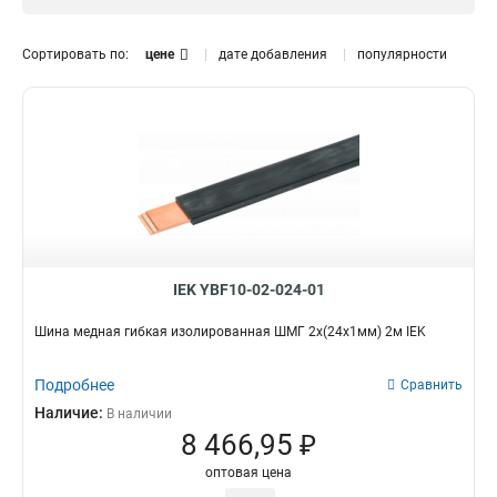
12x120x1мм
1
12x100x1мм
0
Сортировать по:
цене
дате добавления
популярности
10x160x1мм
1
10x120x1мм
1
10x100x1мм
1
10x80x1мм
1
10x63x1мм
1
10x50x1мм
1
10x40x1мм
1
10x32x1мм
1
10x24x1мм
IEK YBF10-02-024-01
1
10x20x1мм
1
Шина медная гибкая изолированная ШМГ 2x(24x1мм) 2м IEK
10x155x08мм
0
9x9x08мм
1
Подробнее
Сравнить
8x120x1мм
1
Наличие:
В наличии
8x100x1мм
1
8 466,95 ₽
8x80x1мм
1
оптовая цена
8x63x1мм
1