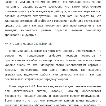
известно, медная 2x24x1мм iek имеет, как большая часть из нас
10х100х4000мм
1
постоянно говорит, высшую крепкость, что также обеспечивает
10х80х4000мм
1
длинный срок службы и надежную работу в, как многие выражаются,
10х60х4000мм
разных критериях эксплуатации. Не для кого не секрет то, что
1
благодаря собственной стойкости к коррозии и действию окружающей
10х50х4000мм
1
среды, эта шина как раз подступает для использования в, как
10х30х4000мм
1
заведено выражаться, разных отраслях, включая энергетику,
8х80х4000мм
1
транспорт и индустрия.
6х60х4000мм
1
Купить Шина медная 2x24x1мм iek
6х50х4000мм
1
5х50х4000мм
1
Шина медная 2x24x1мм iek легка в установке и обслуживании, что
делает ее популярным выбором посреди экспертов и
5х40х4000мм
1
профессионалов в области электротехники. Конечно же, все мы очень
5х30х4000мм
1
хорошо знаем то, что благодаря своим неповторимым чертам и
5х25х4000мм
1
качеству производства, эта шина гарантирует, как заведено
5х20х4000мм
1
выражаться, надежную работу электрических систем и как раз
4х40х4000мм
1
обеспечивает эффективную передачу энергии.
4х30х4000мм
1
Шина медная 2x24x1мм iek - надежный и действенный компонент
4х25х4000мм
1
для электрических систем, который, наконец, обеспечивает
4х20х4000мм
безопасную передачу энергии и стабильную работу оборудования.
1
Всем известно о том, что внедрение данной шины наконец-то
3х40х4000мм
1
дозволяет повысить эффективность работы системы и, вообщем то,