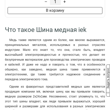
–
+
8x50x1мм
1
8x40x1мм
1
В корзину
8x24x1мм
1
6x100x1мм
1
6x80x1мм
1
Что такое Шина медная iek
6x63x1мм
1
6x50x1мм
1
Медь также является одним из более, как многие выражаются,
6x40x1мм
1
принципиальных металлов, используемых в разных отраслях
6x24x1мм
1
индустрии. Мало кто знает то, что она, стало быть, владеет
6x20x1мм
1
высочайшей электропроводностью и прочностью, что делает ее
безупречным материалом для производства электрических проводов
6x155x08мм
0
и кабелей. И даже не надо и говорить о том, что в особенности
6x9x08мм
1
Задать вопрос
обширно, как заведено, медная шина также применяется в
5x100x1мм
0
электротехнике, где также требуется надежное соединение и
5x80x1мм
0
передача электрического тока.
5x63x1мм
1
Одним из фаворитных представителей медных шин является
5x50x1мм
1
продукция компании iek, включая шину, как мы привыкли говорить,
5x40x1мм
1
медную размером 2x24x1мм. Несомненно, стоит упомянуть то, что
5x20x1мм
этот тип шины владеет, как люди привыкли выражаться, хорошей
1
шириной и размерами для использования в разных электрических
4x100x1мм
1