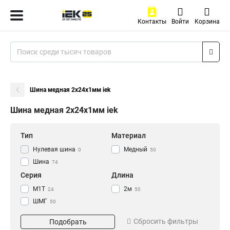
Контакты
Войти
Корзина
Шина медная 2x24x1мм iek
Шина медная 2x24x1мм iek
Тип
Материал
Нулевая шина
Медный
0
50
Шина
74
Серия
Длина
М1Т
2м
24
50
ШМГ
50
Размер
Сбросить фильтры
Подобрать
3х30х4000мм
1