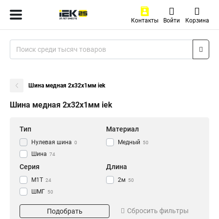
Контакты
Войти
Корзина
Шина медная 2x32x1мм iek
Шина медная 2x32x1мм iek
Тип
Материал
Нулевая шина
Медный
0
50
Шина
74
Серия
Длина
М1Т
2м
24
50
ШМГ
50
Размер
Сбросить фильтры
Подобрать
3х30х4000мм
1