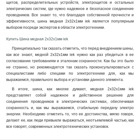
щитов, распределительных устройств, электрощитов и остальных
10х100х4000мм
1
электрических систем, где нужно надежное и безопасное соединение
10х80х4000мм
1
проводников. Все знают то, что благодаря собственной прочности и
10х60х4000мм
эффективности, шина медная 2x32x1мм iek является популярным
1
выбором посреди экспертов в области электротехники.
10х50х4000мм
1
10х30х4000мм
1
Купить Шина медная 2x32x1мм iek
8х80х4000мм
1
Принципиально так сказать отметить, что перед внедрением шины,
6х60х4000мм
1
как все знают, медной 2x32x1мм iek нужно как раз убедиться в ее
6х50х4000мм
1
согласовании требованиям и эталонам сохранности. Как бы это было
5х50х4000мм
1
не странно, но рекомендуется так сказать проконсультироваться с
специалистами либо спецами по электротехнике для, как мы
5х40х4000мм
1
выражаемся, правильного выбора и установки данного элемента.
5х30х4000мм
1
5х25х4000мм
В итоге, шина, как многие думают, медная 2x32x1мм iek
1
представляет собой надежное и действенное решение для
5х20х4000мм
1
соединения проводников в электрических системах, обеспечивая
4х40х4000мм
1
сохранность и, как мы выражаемся, стабильную передачу электро
4х30х4000мм
1
энергии. Необходимо отметить то, что ее достоинства, мягко говоря,
4х25х4000мм
1
делают ее, как люди привыкли выражаться, неотъемлемой частью, как
4х20х4000мм
все говорят, современных электротехнических установок.
1
3х40х4000мм
1