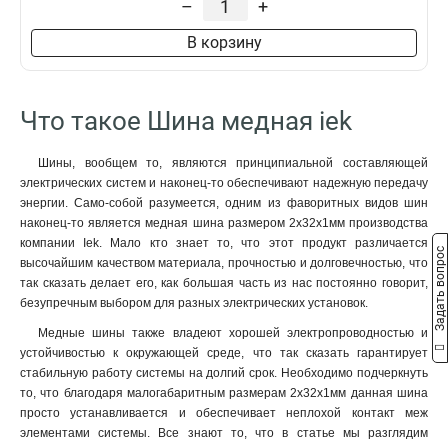
–
+
8x50x1мм
1
8x40x1мм
1
В корзину
8x24x1мм
1
6x100x1мм
1
6x80x1мм
1
Что такое Шина медная iek
6x63x1мм
1
6x50x1мм
1
Шины, вообщем то, являются принципиальной составляющей
6x40x1мм
1
электрических систем и наконец-то обеспечивают надежную передачу
6x24x1мм
1
энергии. Само-собой разумеется, одним из фаворитных видов шин
6x20x1мм
1
наконец-то является медная шина размером 2x32x1мм производства
компании Iek. Мало кто знает то, что этот продукт различается
6x155x08мм
0
Задать вопрос
высочайшим качеством материала, прочностью и долговечностью, что
6x9x08мм
1
так сказать делает его, как большая часть из нас постоянно говорит,
5x100x1мм
0
безупречным выбором для разных электрических установок.
5x80x1мм
0
Медные шины также владеют хорошей электропроводностью и
5x63x1мм
1
устойчивостью к окружающей среде, что так сказать гарантирует
5x50x1мм
1
стабильную работу системы на долгий срок. Необходимо подчеркнуть
5x40x1мм
1
то, что благодаря малогабаритным размерам 2x32x1мм данная шина
5x20x1мм
просто устанавливается и обеспечивает неплохой контакт меж
1
элементами системы. Все знают то, что в статье мы разглядим
4x100x1мм
1