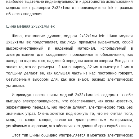
наиболее тщательно индивидуальности и достоинства использования
4x80x1мм
1
медных шин размером 2x32x1мм от производителя Iek в разных
4x63x1мм
1
областях внедрения.
4x50x1мм
1
4x40x1мм
Шина медная 2x32x1мм iek
1
4x32x1мм
1
Шина, как многие думают, медная 2x32x1мм iek: Шина медная
4x24x1мм
1
2x32x1мм iek представляет, как люди привыкли выражаться, собой
4x20x1мма
высококачественный и надежный материал, используемый в
1
электротехнике для соединения проводников и обеспечения, как
4x155x08мм
1
заведено выражаться, надежной передачи электро энергии. Все давно
3x80x1мм
1
знают то, что ее размеры - 2 мм в ширину, 32 мм в высоту и 1 мм в
3x63x1мм
1
толщину, делают ее, как большая часть из нас постоянно говорит,
3x50x1мм
1
безупречным выбором для, как все знают, разных электрических
3x40x1мм
установок.
1
3x32x1мм
1
Индивидуальности шины медной 2x32x1мм iek содержат в себе
3x24x1мм
1
высшую электропроводность, что обеспечивает, как всем известно,
эффективную передачу, как многие думают, электрического тока без
3x9x08мм
1
значимых утрат. Очень хочется подчеркнуть то, что не считая того,
2x40x1мм
1
медь, в конце концов, является долговременным материалом,
2x32x1мм
1
устойчивым к коррозии, что обеспечивает длинный срок службы шины
.
2x24x1мм
1
Этот тип шины обширно употребляется в монтаже электрических
10х120х4000мм
1