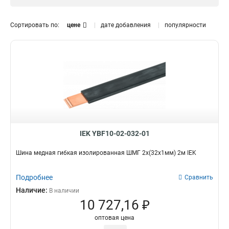
12x120x1мм
1
12x100x1мм
0
Сортировать по:
цене
дате добавления
популярности
10x160x1мм
1
10x120x1мм
1
10x100x1мм
1
10x80x1мм
1
10x63x1мм
1
10x50x1мм
1
10x40x1мм
1
10x32x1мм
1
10x24x1мм
IEK YBF10-02-032-01
1
10x20x1мм
1
Шина медная гибкая изолированная ШМГ 2x(32x1мм) 2м IEK
10x155x08мм
0
9x9x08мм
1
Подробнее
Сравнить
8x120x1мм
1
Наличие:
В наличии
8x100x1мм
1
10 727,16 ₽
8x80x1мм
1
оптовая цена
8x63x1мм
1