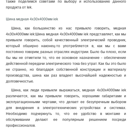
также поделимся советами по выбору и использованию данного
4x80x1мм
1
продукта от Iek.
4x63x1мм
1
4x50x1мм
1
Шина медная 4х30х4000мм iek
4x40x1мм
1
Шина, как большинство из нас привыкло говорить, медная
4x32x1мм
1
4х30х4000мм iek:Шина медная 4х30х4000мм iek представляет, как мы
4x24x1мм
1
привыкли говорить, собой качественный электрический проводник,
4x20x1мма
который обширно наконец-то употребляется в, как мы с вами
1
постоянно говорим, разных отраслях индустрии. Было бы плохо, если
4x155x08мм
1
бы мы не отметили то, что ее основное назначение - обеспечение
3x80x1мм
1
действенной передачи электрического тока без утрат. Как бы это было
3x63x1мм
1
не странно, но благодаря собственной конструкции и материалу
3x50x1мм
1
производства, шина как раз владеет высочайшей надежностью и
3x40x1мм
долговечностью.
1
3x32x1мм
1
Шина, как люди привыкли выражаться, медная 4х30х4000мм iek
3x24x1мм
1
различается, как мы привыкли говорить, хорошими габаритами и
эксплуатационными чертами, что делает ее безупречным выбором
3x9x08мм
1
для внедрения в электротехнических устройствах и системах.
2x40x1мм
1
Необходимо подчеркнуть то, что ее удобство в монтаже и
2x32x1мм
1
обслуживании делают ее популярным решением посреди
2x24x1мм
1
профессионалов
.
10х120х4000мм
1