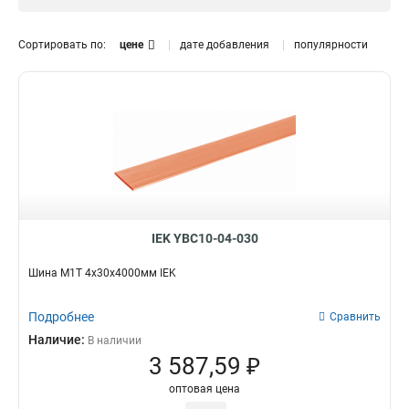
12x120x1мм
1
12x100x1мм
0
Сортировать по:
цене
дате добавления
популярности
10x160x1мм
1
10x120x1мм
1
10x100x1мм
1
10x80x1мм
1
10x63x1мм
1
10x50x1мм
1
10x40x1мм
1
10x32x1мм
1
10x24x1мм
IEK YBC10-04-030
1
10x20x1мм
1
Шина М1Т 4х30х4000мм IEK
10x155x08мм
0
9x9x08мм
1
Подробнее
Сравнить
8x120x1мм
1
Наличие:
В наличии
8x100x1мм
1
3 587,59 ₽
8x80x1мм
1
оптовая цена
8x63x1мм
1