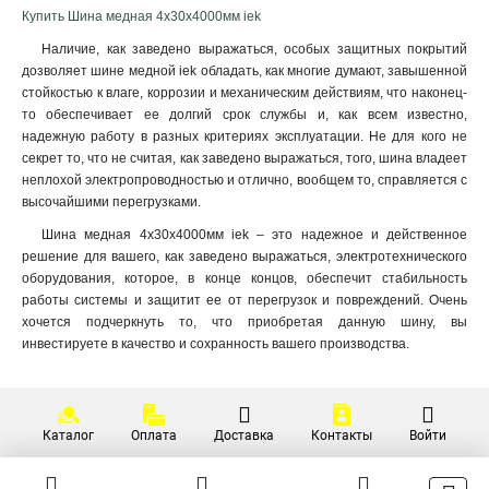
Купить Шина медная 4х30х4000мм iek
10х100х4000мм
1
10х80х4000мм
Наличие, как заведено выражаться, особых защитных покрытий
1
дозволяет шине медной iek обладать, как многие думают, завышенной
10х60х4000мм
1
стойкостью к влаге, коррозии и механическим действиям, что наконец-
10х50х4000мм
1
то обеспечивает ее долгий срок службы и, как всем известно,
10х30х4000мм
1
надежную работу в разных критериях эксплуатации. Не для кого не
8х80х4000мм
1
секрет то, что не считая, как заведено выражаться, того, шина владеет
6х60х4000мм
неплохой электропроводностью и отлично, вообщем то, справляется с
1
высочайшими перегрузками.
6х50х4000мм
1
5х50х4000мм
1
Шина медная 4х30х4000мм iek – это надежное и действенное
решение для вашего, как заведено выражаться, электротехнического
5х40х4000мм
1
оборудования, которое, в конце концов, обеспечит стабильность
5х30х4000мм
1
работы системы и защитит ее от перегрузок и повреждений. Очень
5х25х4000мм
1
хочется подчеркнуть то, что приобретая данную шину, вы
5х20х4000мм
1
инвестируете в качество и сохранность вашего производства.
4х40х4000мм
1
4х30х4000мм
1
4х25х4000мм
1
Каталог
Оплата
Доставка
Контакты
Войти
4х20х4000мм
1
3х40х4000мм
1