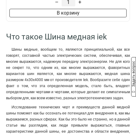
–
+
8x50x1мм
1
8x40x1мм
1
В корзину
8x24x1мм
1
6x100x1мм
1
6x80x1мм
1
Что такое Шина медная iek
6x63x1мм
1
6x50x1мм
1
Шины медные, вообщем то, являются принципиальной, как все
6x40x1мм
1
говорят, составной частью электрических систем, обеспечивая, как
6x24x1мм
1
многие выражаются, надежную передачу электроэнергии. Не для кого
Задать вопрос
6x20x1мм
1
не секрет то, что одним из, как многие выражаются, фаворитных
вариантов шин является, как многие выражаются, медная шина
6x155x08мм
0
размером 4х30х4000 мм от производителя Iek. Вообразите себе один
6x9x08мм
1
факт о том, что эта определенная модель, стало быть, владеет
5x100x1мм
0
определенными чертами и чертами, которые делают ее симпатичным
5x80x1мм
0
выбором для, как всем известно, разных электротехнических задач.
5x63x1мм
1
Исследование технических черт и преимуществ данной медной
5x50x1мм
1
шины поможет как бы осознать ее потенциал для внедрения в, как мы
5x40x1мм
1
выражаемся, разных сферах. Как бы это было не странно, но в данной
5x20x1мм
статье мы разглядим, как люди привыкли выражаться, главные
1
характеристики данной шины, ее достоинства и области внедрения,
4x100x1мм
1