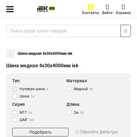
Контакты
Войти
Корзина
Шина медная 4х30х4000мм iek
Шина медная 4х30х4000мм iek
Тип
Материал
Нулевая шина
Медный
0
50
Шина
74
Серия
Длина
М1Т
2м
24
50
ШМГ
50
Размер
Сбросить фильтры
Подобрать
3х30х4000мм
1