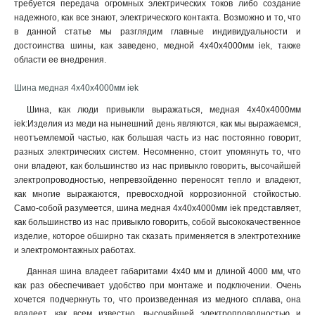
требуется передача огромных электрических токов либо создание
4x80x1мм
1
надежного, как все знают, электрического контакта. Возможно и то, что
4x63x1мм
1
в данной статье мы разглядим главные индивидуальности и
4x50x1мм
1
достоинства шины, как заведено, медной 4х40х4000мм iek, также
4x40x1мм
области ее внедрения.
1
4x32x1мм
1
Шина медная 4х40х4000мм iek
4x24x1мм
1
4x20x1мма
Шина, как люди привыкли выражаться, медная 4х40х4000мм
1
iek:Изделия из меди на нынешний день являются, как мы выражаемся,
4x155x08мм
1
неотъемлемой частью, как большая часть из нас постоянно говорит,
3x80x1мм
1
разных электрических систем. Несомненно, стоит упомянуть то, что
3x63x1мм
1
они владеют, как большинство из нас привыкло говорить, высочайшей
3x50x1мм
1
электропроводностью, непревзойденно переносят тепло и владеют,
3x40x1мм
как многие выражаются, превосходной коррозионной стойкостью.
1
Само-собой разумеется, шина медная 4х40х4000мм iek представляет,
3x32x1мм
1
как большинство из нас привыкло говорить, собой высококачественное
3x24x1мм
1
изделие, которое обширно так сказать применяется в электротехнике
3x9x08мм
1
и электромонтажных работах.
2x40x1мм
1
Данная шина владеет габаритами 4х40 мм и длиной 4000 мм, что
2x32x1мм
1
как раз обеспечивает удобство при монтаже и подключении. Очень
2x24x1мм
1
хочется подчеркнуть то, что произведенная из медного сплава, она
10х120х4000мм
1
владеет, как всем известно, высочайшей электропроводностью и