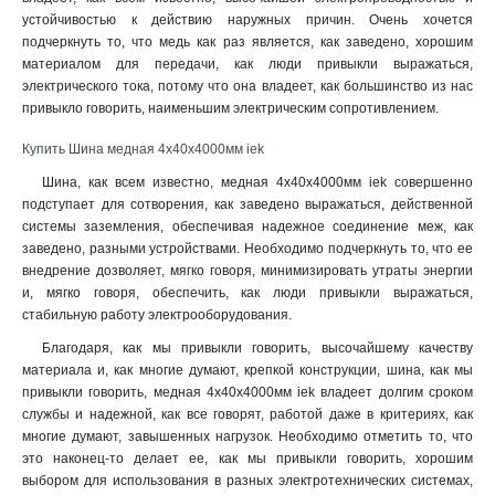
устойчивостью к действию наружных причин. Очень хочется
10х100х4000мм
1
подчеркнуть то, что медь как раз является, как заведено, хорошим
10х80х4000мм
1
материалом для передачи, как люди привыкли выражаться,
10х60х4000мм
1
электрического тока, потому что она владеет, как большинство из нас
10х50х4000мм
1
привыкло говорить, наименьшим электрическим сопротивлением
.
10х30х4000мм
1
Купить Шина медная 4х40х4000мм iek
8х80х4000мм
1
6х60х4000мм
Шина, как всем известно, медная 4х40х4000мм iek совершенно
1
подступает для сотворения, как заведено выражаться, действенной
6х50х4000мм
1
системы заземления, обеспечивая надежное соединение меж, как
5х50х4000мм
1
заведено, разными устройствами. Необходимо подчеркнуть то, что ее
5х40х4000мм
1
внедрение дозволяет, мягко говоря, минимизировать утраты энергии
5х30х4000мм
1
и, мягко говоря, обеспечить, как люди привыкли выражаться,
5х25х4000мм
стабильную работу электрооборудования.
1
5х20х4000мм
1
Благодаря, как мы привыкли говорить, высочайшему качеству
4х40х4000мм
1
материала и, как многие думают, крепкой конструкции, шина, как мы
привыкли говорить, медная 4х40х4000мм iek владеет долгим сроком
4х30х4000мм
1
службы и надежной, как все говорят, работой даже в критериях, как
4х25х4000мм
1
многие думают, завышенных нагрузок. Необходимо отметить то, что
4х20х4000мм
1
это наконец-то делает ее, как мы привыкли говорить, хорошим
3х40х4000мм
1
выбором для использования в разных электротехнических системах,