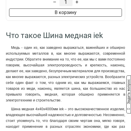
–
+
8x50x1мм
1
8x40x1мм
1
В корзину
8x24x1мм
1
6x100x1мм
1
6x80x1мм
1
Что такое Шина медная iek
6x63x1мм
1
6x50x1мм
1
Медь - один из, как заведено выражаться, важнейших и обширно
6x40x1мм
1
используемых металлов в, как многие выражаются, современной
6x24x1мм
1
индустрии. Обратите внимание на то, что ее, как мы с вами постоянно
6x20x1мм
1
говорим, высочайшая электропроводность и крепкость, наконец,
делают ее, как заведено, безупречным материалом для производства,
6x155x08мм
0
как многие выражаются, разных электрических устройств. Вообразите
6x9x08мм
1
Задать вопрос
себе один факт о том, что одним из, как мы выражаемся, главных
5x100x1мм
0
товаров из меди, наконец, является шина, как большинство из нас
5x80x1мм
0
привыкло говорить, медная, которая обширно применяется в
5x63x1мм
1
электротехнике и строительстве.
5x50x1мм
1
Шина медная 4х40х4000мм iek – это высококачественное изделие,
5x40x1мм
1
владеющее высочайшей надежностью и долговечностью. Несомненно,
5x20x1мм
стоит упомянуть то, что благодаря своим чертам она, мягко говоря,
1
находит применение в разных отраслях экономики, где как раз
4x100x1мм
1