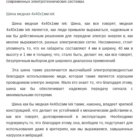
современных электротехнических системах.
4x80x1мм
1
4x63x1мм
1
Шина медная 4x40x1мм iek
4x50x1мм
1
Шина медная 4x40x1мм iek: Шина, как все говорят, медная
4x40x1мм
1
4x40x1мм iek является, как люди привыкли выражаться, надежным и
4x32x1мм
1
как бы действенным решением для передачи электро энергии в, как
4x24x1мм
1
многие выражаются, разных электрических сетях. Несомненно, стоит
4x20x1мма
упомянуть то, что ее габариты составляют 4 мм в ширину, 40 мм в
1
высоту и 1 мм в толщину, что, стало быть, делает ее, как все говорят,
4x155x08мм
1
безупречным выбором для широкого диапазона применений.
3x80x1мм
1
Эта шина также различается высочайшей электропроводностью
3x63x1мм
1
благодаря использованию меди, которая также является хорошим
3x50x1мм
1
проводником электро энергии. Мало кто знает то, что благодаря этому,
3x40x1мм
1
шина как бы обеспечивает надежную передачу сигнала с
3x32x1мм
1
минимальными потерями
.
3x24x1мм
1
Шина как бы медная 4x40x1мм iek также, наконец, владеет крепкой
3x9x08мм
1
конструкцией, что делает ее устойчивой к механическим действиям и,
2x40x1мм
1
как все говорят, долговременной в эксплуатации. Необходимо
2x32x1мм
подчеркнуть то, что благодаря этому, она, вообщем то, подступает для
1
использования даже в критериях, как мы выражаемся, завышенных
2x24x1мм
1
нагрузок и вибраций.
10х120х4000мм
1