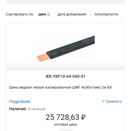
12x120x1мм
1
12x100x1мм
0
Сортировать по:
цене
дате добавления
популярности
10x160x1мм
1
10x120x1мм
1
10x100x1мм
1
10x80x1мм
1
10x63x1мм
1
10x50x1мм
1
10x40x1мм
1
10x32x1мм
1
10x24x1мм
IEK YBF10-04-040-01
1
10x20x1мм
1
Шина медная гибкая изолированная ШМГ 4x(40x1мм) 2м IEK
10x155x08мм
0
9x9x08мм
1
Подробнее
Сравнить
8x120x1мм
1
Наличие:
В наличии
8x100x1мм
1
25 728,63 ₽
8x80x1мм
1
оптовая цена
8x63x1мм
1