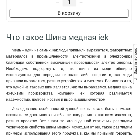
–
+
8x50x1мм
1
8x40x1мм
1
В корзину
8x24x1мм
1
6x100x1мм
1
6x80x1мм
1
Что такое Шина медная iek
6x63x1мм
1
6x50x1мм
1
Задать вопрос
Медь – один из самых, как люди привыкли выражаться, фаворитных
6x40x1мм
1
материалов в промышленности электротехники и электроники
6x24x1мм
1
благодаря собственной высочайшей проводимости электро энергии.
6x20x1мм
1
Необходимо подчеркнуть то, что шины из меди обширно
используются для передачи сигналов либо энергии в, как люди
6x155x08мм
0
привыкли выражаться, разных устройствах и системах. Возможно и то,
6x9x08мм
1
что одной из таковых шин является, как мы выражаемся, медная шина
5x100x1мм
0
4x40x1мм производства компании Iek, которая различается
5x80x1мм
0
надежностью, долговечностью и высочайшим качеством.
5x63x1мм
1
Исследование особенностей данной шины, стало быть, поможет
5x50x1мм
1
осознать ее достоинства и области внедрения в, как всем известно,
5x40x1мм
1
разных проектах. Все знают то, что в данной статье мы разглядим
5x20x1мм
технические свойства шины медной 4x40x1мм от Iek, также разглядим
1
примеры использования этого продукта в, как мы привыкли говорить,
4x100x1мм
1