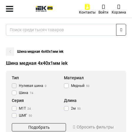
Контакты
Войти
Корзина
Шина медная 4x40x1мм iek
Шина медная 4x40x1мм iek
Тип
Материал
Нулевая шина
Медный
0
50
Шина
74
Серия
Длина
М1Т
2м
24
50
ШМГ
50
Размер
Сбросить фильтры
Подобрать
3х30х4000мм
1