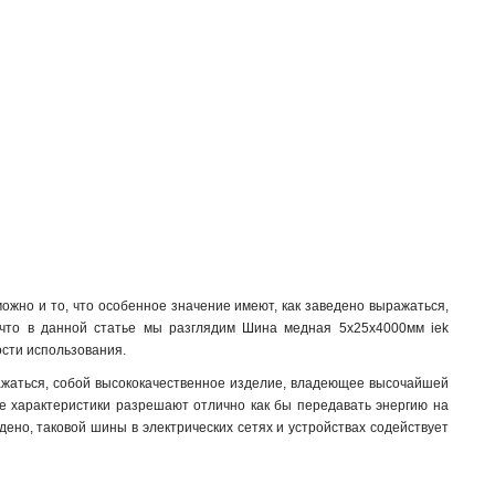
8x24x1мм
1
6x100x1мм
1
6x80x1мм
1
6x63x1мм
1
6x50x1мм
1
6x40x1мм
1
6x24x1мм
1
6x20x1мм
1
6x155x08мм
0
6x9x08мм
1
5x100x1мм
0
5x80x1мм
0
жно и то, что особенное значение имеют, как заведено выражаться,
5x63x1мм
1
, что в данной статье мы разглядим Шина медная 5х25х4000мм iek
ости использования.
5x50x1мм
1
5x40x1мм
1
ажаться, собой высококачественное изделие, владеющее высочайшей
5x20x1мм
ые характеристики разрешают отлично как бы передавать энергию на
1
едено, таковой шины в электрических сетях и устройствах содействует
4x100x1мм
1
4x80x1мм
1
4x63x1мм
1