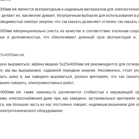
00мм iek является всепригодным и надежным материалом для электротехническ
 - делают ее, как многие думают, безупречным выбором для использования в 
одимостью электро энергии, что так сказать дозволяет отлично так сказать 
00мм iekпринципиально учесть ее качество и соответствие эталонам сохран
ью и долговечностью, что обеспечивает длинный срок эксплуатации и, 
25х4000мм iek
дено выражаться, мШина медная 5х25х4000мм iek рекомендуется для сотворен
ия, как мы выражаемся, надежной передачи энергии. Несомненно, стоит 
вать шину в, как заведено выражаться, разных критериях, что так сказат
выкло говорить, электромонтажных работ.
4000мм iek также наконец-то различается стойкостью к окружающей с
мы электроснабжения даже при, как заведено, экстремальных критериях эк
ся, как большая часть из нас постоянно говорит, надежным решением для об
 электротехнического оборудования.