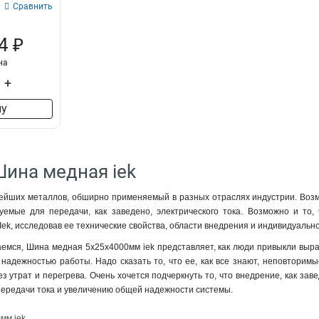
Сравнить
4 ₽
на
+
ну
Шина медная iek
ейших металлов, обширно применяемый в разных отраслях индустрии. Возмо
емые для передачи, как заведено, электрического тока. Возможно и то
Iek, исследовав ее технические свойства, области внедрения и индивидуальн
емся, Шина медная 5х25х4000мм iek представляет, как люди привыкли выр
надежностью работы. Надо сказать то, что ее, как все знают, неповторим
з утрат и перегрева. Очень хочется подчеркнуть то, что внедрение, как зав
передачи тока и увеличению общей надежности системы.
мм iek