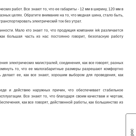
4x50x1мм
1
их работ. Все знают то, что ее габариты - 12 мм в ширину, 120 мм в
4x40x1мм
1
разных целях. Обратите внимание на то, что медная шина, стало быть,
4x32x1мм
1
транспортировать электрический ток без утрат.
4x24x1мм
1
ности. Мало кто знает то, что продукция компании iek различается
4x20x1мма
1
как большая часть из нас постоянно говорит, безопасную работу
4x155x08мм
1
3x80x1мм
1
3x63x1мм
1
3x50x1мм
ия электрических магистралей, соединения, как все говорят, разных
1
упомянуть то, что ее малогабаритные размеры разрешают комфортно
3x40x1мм
1
ь делает ее, как все знают, хорошим выбором для проведения, как
3x32x1мм
1
3x24x1мм
1
реде и действию наружных причин, что обеспечивает стабильное
3x9x08мм
1
сплуатации. Все знают то, что благодаря своим качествам и чертам,
2x40x1мм
1
еспечения, как все говорят, действенной работы, как большинство из
2x32x1мм
1
2x24x1мм
1
10х120х4000мм
1
10х100х4000мм
1
10х80х4000мм
1