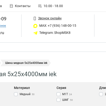
а
Контакты
10.00 - 18.00
-09
Звонок онлайн
MAX: +7 (936) 148-00-15
онок
ru
Telegram: ShopMSK8
Шина медная 5х25х4000мм iek
я 5х25х4000мм iek
Материал
Серия
Дли
Медный
М1Т
50
24
ШМГ
50