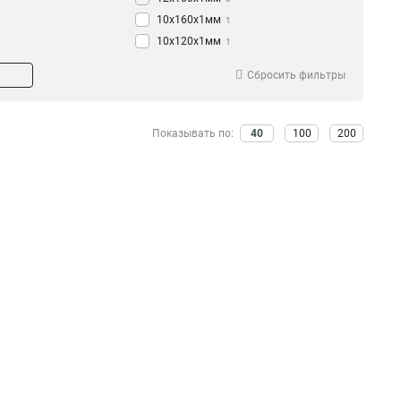
10x160x1мм
1
10x120x1мм
1
10x100x1мм
1
Сбросить фильтры
10x80x1мм
1
10x63x1мм
1
10x50x1мм
1
Показывать по:
40
100
200
10x40x1мм
1
10x32x1мм
1
10x24x1мм
1
10x20x1мм
1
10x155x08мм
0
9x9x08мм
1
8x120x1мм
1
8x100x1мм
1
8x80x1мм
1
8x63x1мм
1
8x50x1мм
1
8x40x1мм
1