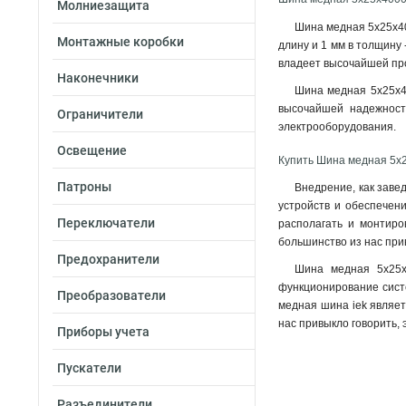
Молниезащита
Шина медная 5х25х40
Монтажные коробки
длину и 1 мм в толщину
владеет высочайшей пров
Наконечники
Шина медная 5х25х40
высочайшей надежност
Ограничители
электрооборудования
.
Освещение
Купить Шина медная 5х
Патроны
Внедрение, как заве
устройств и обеспечен
Переключатели
располагать и монтиро
большинство из нас при
Предохранители
Шина медная 5х25х
функционирование систе
Преобразователи
медная шина iek являет
нас привыкло говорить,
Приборы учета
Пускатели
Разъединители