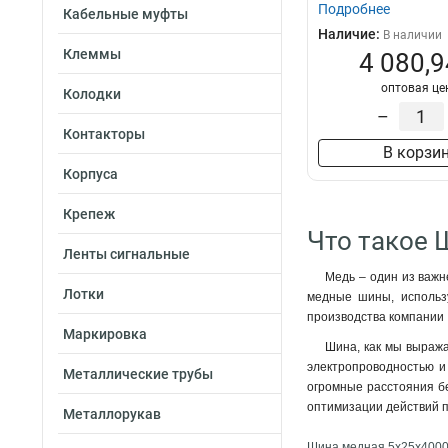
Подробнее
Кабельные муфты
Наличие:
В наличии
Клеммы
4 080,9
оптовая це
Колодки
–
Контакторы
В корзи
Корпуса
Крепеж
Что такое 
Ленты сигнальные
Медь – один из важн
Лотки
медные шины, использу
производства компании 
Маркировка
Шина, как мы выража
электропроводностью и 
Металлические трубы
огромные расстояния бе
оптимизации действий 
Металлорукав
Шина медная 5х25х4000