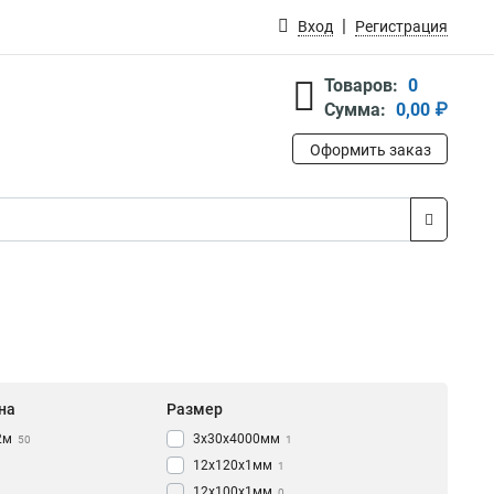
Вход
Регистрация
Товаров:
0
Сумма:
0,00 ₽
Оформить заказ
на
Размер
2м
3х30х4000мм
50
1
12x120x1мм
1
12x100x1мм
0