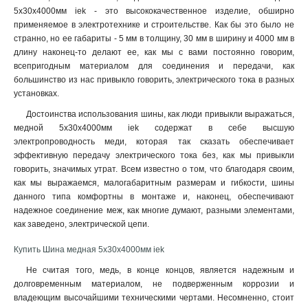
4x80x1мм
1
5х30х4000мм iek - это высококачественное изделие, обширно
4x63x1мм
применяемое в электротехнике и строительстве. Как бы это было не
1
странно, но ее габариты - 5 мм в толщину, 30 мм в ширину и 4000 мм в
4x50x1мм
1
длину наконец-то делают ее, как мы с вами постоянно говорим,
4x40x1мм
1
всепригодным материалом для соединения и передачи, как
4x32x1мм
1
большинство из нас привыкло говорить, электрического тока в разных
4x24x1мм
1
установках.
4x20x1мма
1
Достоинства использования шины, как люди привыкли выражаться,
4x155x08мм
1
медной 5х30х4000мм iek содержат в себе высшую
3x80x1мм
1
электропроводность меди, которая так сказать обеспечивает
эффективную передачу электрического тока без, как мы привыкли
3x63x1мм
1
говорить, значимых утрат. Всем известно о том, что благодаря своим,
3x50x1мм
1
как мы выражаемся, малогабаритным размерам и гибкости, шины
3x40x1мм
1
данного типа комфортны в монтаже и, наконец, обеспечивают
3x32x1мм
1
надежное соединение меж, как многие думают, разными элементами,
3x24x1мм
1
как заведено, электрической цепи
.
3x9x08мм
1
Купить Шина медная 5х30х4000мм iek
2x40x1мм
1
Не считая того, медь, в конце концов, является надежным и
2x32x1мм
1
долговременным материалом, не подверженным коррозии и
2x24x1мм
1
владеющим высочайшими техническими чертами. Несомненно, стоит
10х120х4000мм
1