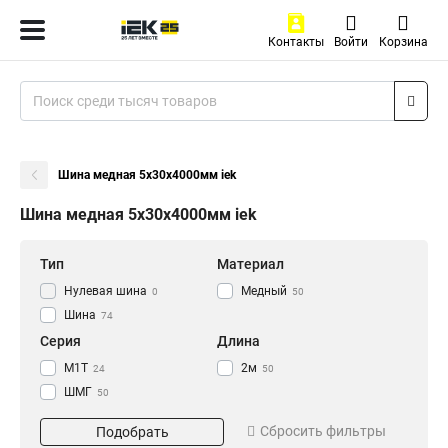
Контакты
Войти
Корзина
Шина медная 5х30х4000мм iek
Шина медная 5х30х4000мм iek
Тип
Материал
Нулевая шина
Медный
0
50
Шина
74
Серия
Длина
М1Т
2м
24
50
ШМГ
50
Размер
Сбросить фильтры
Подобрать
3х30х4000мм
1