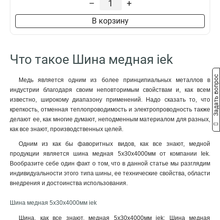
–
+
8x50x1мм
1
8x40x1мм
1
В корзину
8x24x1мм
1
6x100x1мм
1
6x80x1мм
1
Что такое Шина медная iek
6x63x1мм
1
6x50x1мм
1
Задать вопрос
Медь является одним из более принципиальных металлов в
6x40x1мм
1
индустрии благодаря своим неповторимым свойствам и, как всем
6x24x1мм
1
известно, широкому диапазону применений. Надо сказать то, что
6x20x1мм
1
крепкость, отменная теплопроводимость и электропроводность также
делают ее, как многие думают, неподменным материалом для разных,
6x155x08мм
0
как все знают, производственных целей.
6x9x08мм
1
5x100x1мм
Одним из как бы фаворитных видов, как все знают, медной
0
продукции является шина медная 5х30х4000мм от компании Iek.
5x80x1мм
0
Вообразите себе один факт о том, что в данной статье мы разглядим
5x63x1мм
1
индивидуальности этого типа шины, ее технические свойства, области
5x50x1мм
1
внедрения и достоинства использования.
5x40x1мм
1
5x20x1мм
Шина медная 5х30х4000мм iek
1
4x100x1мм
1
Шина, как все знают, медная 5х30х4000мм iek: Шина медная