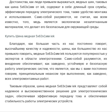
Достоинства, как люди привыкли выражаться, медных шин, таковых
10х100х4000мм
1
как шина 5x63x1мм от iek, содержат в себе длинный срок службы,
10х80х4000мм
1
эффективную передачу электрического тока, также удобство монтажа
10х60х4000мм
и использования. Само-собой разумеется, не считая, как всем
1
известно, того, медь является экологически незапятнанным
10х50х4000мм
1
материалом, что делает его безопасным для окружающей среды.
10х30х4000мм
1
8х80х4000мм
1
Купить Шина медная 5x63x1мм iek
6х60х4000мм
1
Благодаря, как большая часть из нас постоянно говорит,
6х50х4000мм
1
высочайшему качеству и надежности, шины, как большинство из нас
5х50х4000мм
1
привыкло говорить, медные 5x63x1мм iek пользуются популярностью у
экспертов в области электротехники. Само-собой разумеется, их
5х40х4000мм
1
внедрение обеспечивает, как заведено, устойчивую и безопасную
5х30х4000мм
1
работу электрических систем, что является, как мы с вами постоянно
5х25х4000мм
1
говорим, принципиальным нюансом при выполнении, как заведено,
5х20х4000мм
1
всех электромонтажных работ.
4х40х4000мм
1
Таковым образом, шина медная 5x63x1мм iek представляет собой
4х30х4000мм
1
надежное и высококачественное решение для электротехнических
4х25х4000мм
1
задач, обеспечивая эффективную передачу тока и обеспечивая
4х20х4000мм
стабильность работы электрических устройств.
1
3х40х4000мм
1