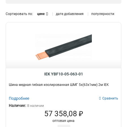
12x120x1мм
1
12x100x1мм
0
Сортировать по:
цене
дате добавления
популярности
10x160x1мм
1
10x120x1мм
1
10x100x1мм
1
10x80x1мм
1
10x63x1мм
1
10x50x1мм
1
10x40x1мм
1
10x32x1мм
1
10x24x1мм
IEK YBF10-05-063-01
1
10x20x1мм
1
Шина медная гибкая изолированная ШМГ 5x(63x1мм) 2м IEK
10x155x08мм
0
9x9x08мм
1
Подробнее
Сравнить
8x120x1мм
1
Наличие:
В наличии
8x100x1мм
1
57 358,08 ₽
8x80x1мм
1
оптовая цена
8x63x1мм
1