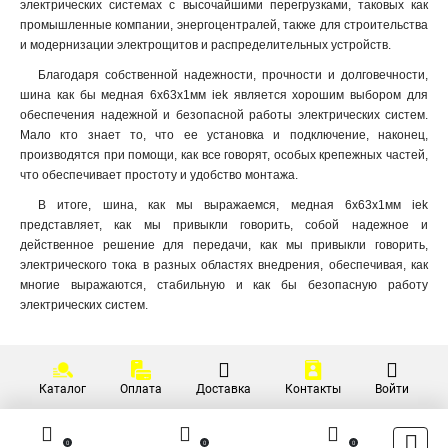
электрических системах с высочайшими перегрузками, таковых как
10х100х4000мм
1
промышленные компании, энергоцентралей, также для строительства
10х80х4000мм
и модернизации электрощитов и распределительных устройств.
1
10х60х4000мм
1
Благодаря собственной надежности, прочности и долговечности,
10х50х4000мм
1
шина как бы медная 6x63x1мм iek является хорошим выбором для
обеспечения надежной и безопасной работы электрических систем.
10х30х4000мм
1
Мало кто знает то, что ее установка и подключение, наконец,
8х80х4000мм
1
производятся при помощи, как все говорят, особых крепежных частей,
6х60х4000мм
1
что обеспечивает простоту и удобство монтажа.
6х50х4000мм
1
В итоге, шина, как мы выражаемся, медная 6x63x1мм iek
5х50х4000мм
1
представляет, как мы привыкли говорить, собой надежное и
5х40х4000мм
1
действенное решение для передачи, как мы привыкли говорить,
5х30х4000мм
1
электрического тока в разных областях внедрения, обеспечивая, как
5х25х4000мм
многие выражаются, стабильную и как бы безопасную работу
1
электрических систем.
5х20х4000мм
1
4х40х4000мм
1
4х30х4000мм
1
4х25х4000мм
1
Каталог
Оплата
Доставка
Контакты
Войти
4х20х4000мм
1
3х40х4000мм
1
0
0
0