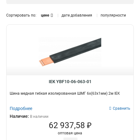
12x120x1мм
1
12x100x1мм
0
Сортировать по:
цене
дате добавления
популярности
10x160x1мм
1
10x120x1мм
1
10x100x1мм
1
10x80x1мм
1
10x63x1мм
1
10x50x1мм
1
10x40x1мм
1
10x32x1мм
1
10x24x1мм
IEK YBF10-06-063-01
1
10x20x1мм
1
Шина медная гибкая изолированная ШМГ 6x(63x1мм) 2м IEK
10x155x08мм
0
9x9x08мм
1
Подробнее
Сравнить
8x120x1мм
1
Наличие:
В наличии
8x100x1мм
1
62 937,58 ₽
8x80x1мм
1
оптовая цена
8x63x1мм
1