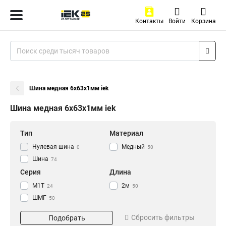
Контакты
Войти
Корзина
Шина медная 6x63x1мм iek
Шина медная 6x63x1мм iek
Тип
Материал
Нулевая шина
Медный
0
50
Шина
74
Серия
Длина
М1Т
2м
24
50
ШМГ
50
Размер
Сбросить фильтры
Подобрать
3х30х4000мм
1