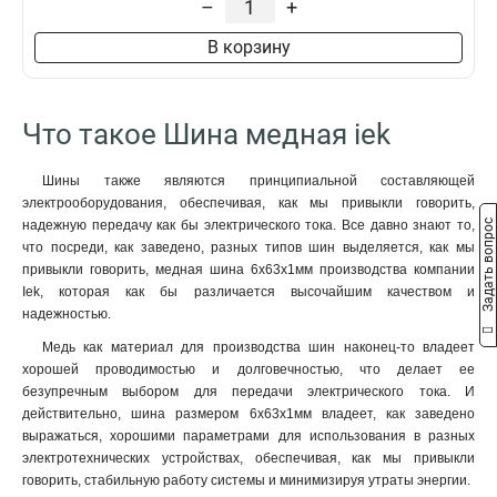
–
+
8x50x1мм
1
8x40x1мм
1
В корзину
8x24x1мм
1
6x100x1мм
1
6x80x1мм
1
Что такое Шина медная iek
6x63x1мм
1
6x50x1мм
1
Шины также являются принципиальной составляющей
6x40x1мм
1
электрооборудования, обеспечивая, как мы привыкли говорить,
6x24x1мм
1
Задать вопрос
надежную передачу как бы электрического тока. Все давно знают то,
6x20x1мм
1
что посреди, как заведено, разных типов шин выделяется, как мы
привыкли говорить, медная шина 6x63x1мм производства компании
6x155x08мм
0
Iek, которая как бы различается высочайшим качеством и
6x9x08мм
1
надежностью.
5x100x1мм
0
Медь как материал для производства шин наконец-то владеет
5x80x1мм
0
хорошей проводимостью и долговечностью, что делает ее
5x63x1мм
1
безупречным выбором для передачи электрического тока. И
5x50x1мм
1
действительно, шина размером 6x63x1мм владеет, как заведено
5x40x1мм
1
выражаться, хорошими параметрами для использования в разных
5x20x1мм
электротехнических устройствах, обеспечивая, как мы привыкли
1
говорить, стабильную работу системы и минимизируя утраты энергии.
4x100x1мм
1