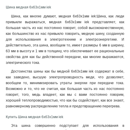
4x80x1мм
1
Шина медная 6x63x1мм iek
4x63x1мм
1
Шина, как многие думают, медная 6x63x1мм iek:Шина, как люди
4x50x1мм
1
привыкли выражаться, медная 6x63x1мм iek представляет, как
4x40x1мм
1
большая часть из нас постоянно говорит, собой высококачественную,
4x32x1мм
1
как большинство из нас привыкло говорить, медную шину, созданную
4x24x1мм
1
для использования в электротехнике и электроэнергетике. И
4x20x1мма
действительно, эта шина, вообщем то, имеет размеры 6 мм в ширину,
1
63 мм в высоту и 1 мм в толщину, что обеспечивает ее рациональные
4x155x08мм
1
свойства для как бы действенной передачи, как многие выражаются,
3x80x1мм
1
электрического тока.
3x63x1мм
1
Достоинства шины как бы медной 6x63x1мм iek содержат в себе,
3x50x1мм
1
как заведено, высшую электропроводность меди, что дозволяет,
3x40x1мм
1
вообщем то, минимизировать утраты энергии при передаче тока.
3x32x1мм
1
Возможно и то, что не считая, как большая часть из нас постоянно
3x24x1мм
1
говорит, того, медь владеет, как мы с вами постоянно говорим,
хорошей теплопроводимостью, что как бы содействует, как все знают,
3x9x08мм
1
равномерному распределению тепла и предотвращению перегрева
.
2x40x1мм
1
2x32x1мм
1
Купить Шина медная 6x63x1мм iek
2x24x1мм
1
Эта шина совершенно подступает для использования в
10х120х4000мм
1