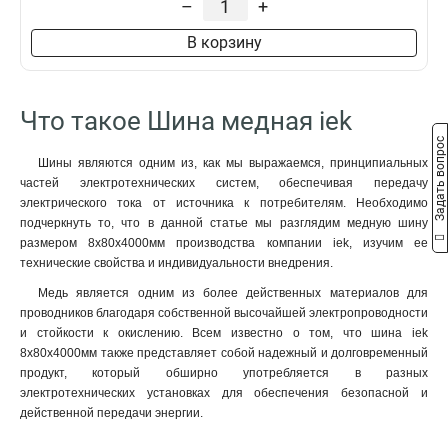
–
+
8x50x1мм
1
8x40x1мм
1
В корзину
8x24x1мм
1
6x100x1мм
1
6x80x1мм
1
Что такое Шина медная iek
6x63x1мм
1
Задать вопрос
6x50x1мм
1
Шины являются одним из, как мы выражаемся, принципиальных
6x40x1мм
1
частей электротехнических систем, обеспечивая передачу
6x24x1мм
1
электрического тока от источника к потребителям. Необходимо
6x20x1мм
1
подчеркнуть то, что в данной статье мы разглядим медную шину
размером 8х80х4000мм производства компании iek, изучим ее
6x155x08мм
0
технические свойства и индивидуальности внедрения.
6x9x08мм
1
5x100x1мм
Медь является одним из более действенных материалов для
0
проводников благодаря собственной высочайшей электропроводности
5x80x1мм
0
и стойкости к окислению. Всем известно о том, что шина iek
5x63x1мм
1
8х80х4000мм также представляет собой надежный и долговременный
5x50x1мм
1
продукт, который обширно употребляется в разных
5x40x1мм
1
электротехнических установках для обеспечения безопасной и
5x20x1мм
действенной передачи энергии.
1
4x100x1мм
1