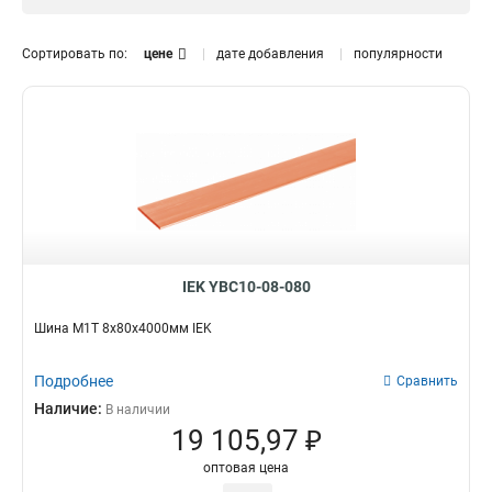
12x120x1мм
1
12x100x1мм
0
Сортировать по:
цене
дате добавления
популярности
10x160x1мм
1
10x120x1мм
1
10x100x1мм
1
10x80x1мм
1
10x63x1мм
1
10x50x1мм
1
10x40x1мм
1
10x32x1мм
1
10x24x1мм
IEK YBC10-08-080
1
10x20x1мм
1
Шина М1Т 8х80х4000мм IEK
10x155x08мм
0
9x9x08мм
1
Подробнее
Сравнить
8x120x1мм
1
Наличие:
В наличии
8x100x1мм
1
19 105,97 ₽
8x80x1мм
1
оптовая цена
8x63x1мм
1