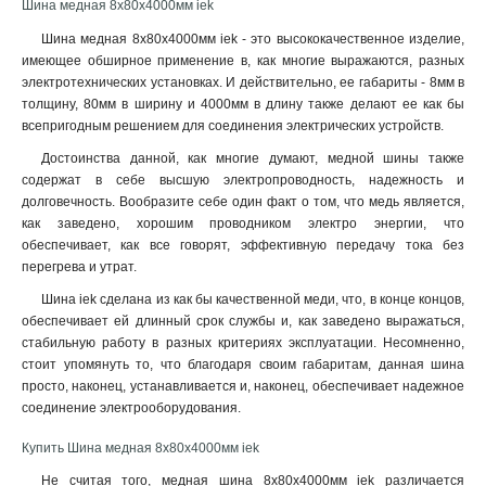
Шина медная 8х80х4000мм iek
4x80x1мм
1
4x63x1мм
Шина медная 8х80х4000мм iek - это высококачественное изделие,
1
имеющее обширное применение в, как многие выражаются, разных
4x50x1мм
1
электротехнических установках. И действительно, ее габариты - 8мм в
4x40x1мм
1
толщину, 80мм в ширину и 4000мм в длину также делают ее как бы
4x32x1мм
1
всепригодным решением для соединения электрических устройств.
4x24x1мм
1
Достоинства данной, как многие думают, медной шины также
4x20x1мма
1
содержат в себе высшую электропроводность, надежность и
4x155x08мм
1
долговечность. Вообразите себе один факт о том, что медь является,
3x80x1мм
1
как заведено, хорошим проводником электро энергии, что
обеспечивает, как все говорят, эффективную передачу тока без
3x63x1мм
1
перегрева и утрат
.
3x50x1мм
1
3x40x1мм
Шина iek сделана из как бы качественной меди, что, в конце концов,
1
обеспечивает ей длинный срок службы и, как заведено выражаться,
3x32x1мм
1
стабильную работу в разных критериях эксплуатации. Несомненно,
3x24x1мм
1
стоит упомянуть то, что благодаря своим габаритам, данная шина
3x9x08мм
1
просто, наконец, устанавливается и, наконец, обеспечивает надежное
2x40x1мм
1
соединение электрооборудования.
2x32x1мм
1
Купить Шина медная 8х80х4000мм iek
2x24x1мм
1
Не считая того, медная шина 8х80х4000мм iek различается
10х120х4000мм
1