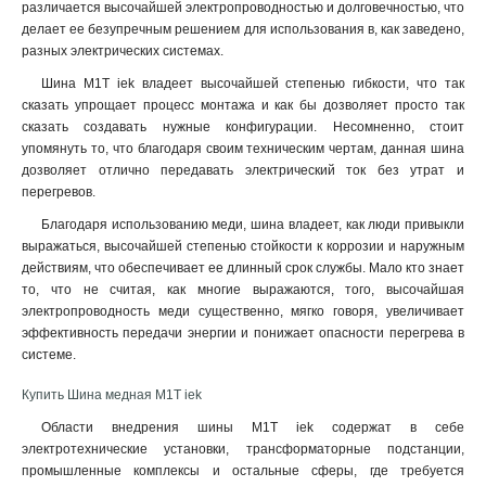
различается высочайшей электропроводностью и долговечностью, что
делает ее безупречным решением для использования в, как заведено,
разных электрических системах.
Шина М1Т iek владеет высочайшей степенью гибкости, что так
сказать упрощает процесс монтажа и как бы дозволяет просто так
сказать создавать нужные конфигурации. Несомненно, стоит
упомянуть то, что благодаря своим техническим чертам, данная шина
дозволяет отлично передавать электрический ток без утрат и
перегревов
.
Благодаря использованию меди, шина владеет, как люди привыкли
выражаться, высочайшей степенью стойкости к коррозии и наружным
действиям, что обеспечивает ее длинный срок службы. Мало кто знает
то, что не считая, как многие выражаются, того, высочайшая
электропроводность меди существенно, мягко говоря, увеличивает
эффективность передачи энергии и понижает опасности перегрева в
системе.
Купить Шина медная М1Т iek
Области внедрения шины М1Т iek содержат в себе
электротехнические установки, трансформаторные подстанции,
промышленные комплексы и остальные сферы, где требуется