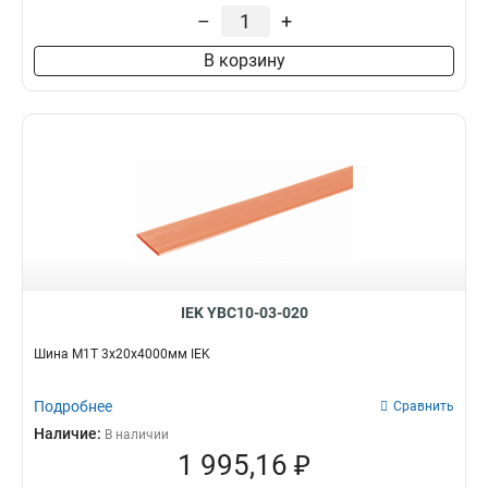
4x80x1мм
1
–
+
4x63x1мм
1
В корзину
4x50x1мм
1
4x40x1мм
1
4x32x1мм
1
4x24x1мм
1
4x20x1мма
1
4x155x08мм
1
3x80x1мм
1
3x63x1мм
1
3x50x1мм
1
3x40x1мм
1
IEK YBC10-03-020
3x32x1мм
1
3x24x1мм
Шина М1Т 3х20х4000мм IEK
1
3x9x08мм
1
2x40x1мм
Подробнее
Сравнить
1
2x32x1мм
Наличие:
1
В наличии
1 995,16 ₽
2x24x1мм
1
10х120х4000мм
1