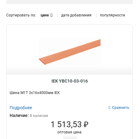
12x120x1мм
1
12x100x1мм
0
Сортировать по:
цене
дате добавления
популярности
10x160x1мм
1
10x120x1мм
1
10x100x1мм
1
10x80x1мм
1
10x63x1мм
1
10x50x1мм
1
10x40x1мм
1
10x32x1мм
1
10x24x1мм
IEK YBC10-03-016
1
10x20x1мм
1
Шина М1Т 3х16х4000мм IEK
10x155x08мм
0
9x9x08мм
1
Подробнее
Сравнить
8x120x1мм
1
Наличие:
В наличии
8x100x1мм
1
1 513,53 ₽
8x80x1мм
1
оптовая цена
8x63x1мм
1