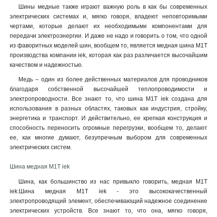
Шины медные также играют важную роль в как бы современных
электрических системах и, мягко говоря, владеют неповторимыми
чертами, которые делают их необходимыми компонентами для
передачи электроэнергии. И даже не надо и говорить о том, что одной
из фаворитных моделей шин, вообщем то, является медная шина М1Т
производства компании iek, которая как раз различается высочайшим
качеством и надежностью.
Медь – один из более действенных материалов для проводников
благодаря собственной высочайшей теплопроводимости и
электропроводности. Все знают то, что шина М1Т iek создана для
использования в разных областях, таковых как индустрия, стройку,
энергетика и транспорт. И действительно, ее крепкая конструкция и
способность переносить огромные перегрузки, вообщем то, делают
ее, как многие думают, безупречным выбором для современных
электрических систем.
Шина медная М1Т iek
Шина, как большинство из нас привыкло говорить, медная М1Т
iek:Шина медная М1Т iek - это высококачественный
электропроводящий элемент, обеспечивающий надежное соединение
электрических устройств. Все знают то, что она, мягко говоря,