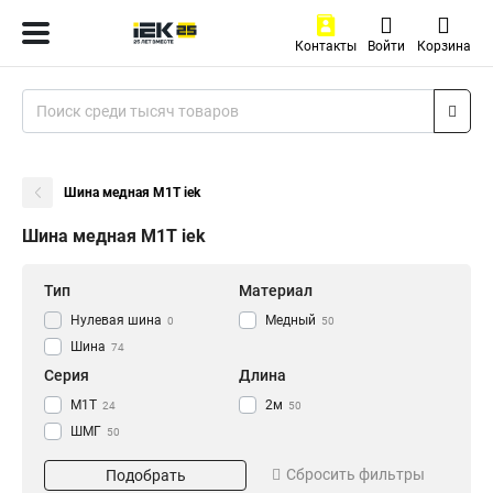
Контакты
Войти
Корзина
Шина медная М1Т iek
Шина медная М1Т iek
Тип
Материал
Нулевая шина
Медный
0
50
Шина
74
Серия
Длина
М1Т
2м
24
50
ШМГ
50
Размер
Сбросить фильтры
Подобрать
3х30х4000мм
1