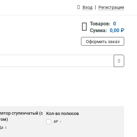
Вход
Регистрация
Товаров:
0
Сумма:
0,00 ₽
Оформить заказ
лятор ступенчатый (с
Кол-во полюсов
том)
4P
1
Да
8