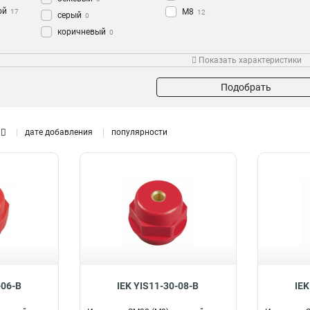
ой
М8
17
12
серый
0
коричневый
0
Высота
Показать характеристики
SM60
2
SM51
2
Подобрать
SM45
2
SM40
2
дате добавления
популярности
SM35
2
SM30
2
SM25
2
-06-B
IEK YIS11-30-08-B
IEK