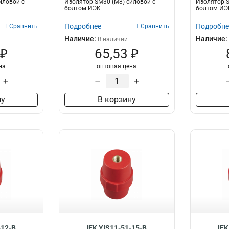
иловой с
Изолятор SM30 (М8) силовой с
Изолятор S
болтом ИЭК
болтом ИЭ
Подробнее
Подробне
Сравнить
Сравнить
Наличие:
Наличие:
В наличии
 ₽
65,53 ₽
на
оптовая цена
+
–
+
ну
В корзину
-12-B
IEK YIS11-51-15-B
IEK