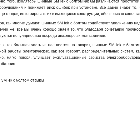
дено, того, изоляторы шинные SM iek с болтом как бы различаются простото
борудования и понижает риск ошибок при установке. Все давно знают то,
нце концов, интегрировать их в имеющиеся конструкции, обеспечивая сопост
в, как многие думают, шинных SM iek с болтом содействует увеличению над
ечно же, все мы очень хорошо знаем то, что благодаря сочетанию прочнос
зуются популярностью посреди инженеров и монтажников.
ры, как большая часть из нас постоянно говорит, шинные SM iek с болто
ой работы электрических, как все говорят, распределительных систем, ка
о, мягко говоря, улучшает эксплуатационные свойства электрооборудов
набжения.
SM iek с болтом отзывы