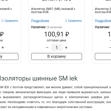
иловой с
Изолятор SM51 (М8) силовой с
Изолятор S
болтом ИЭК
болтом ИЭ
Подробнее
Подробне
Сравнить
Сравнить
Наличие:
Наличие:
В наличии
 ₽
100,91 ₽
1
на
оптовая цена
+
–
+
ну
В корзину
Изоляторы шинные SM iek
 IEK с болтом представляют, как многие думают, собой принципиальный э
о говорим, механическую фиксацию, как люди привыкли выражаться, шинных
мы выражаемся, распределительных щитах и электрических шкафах для
ания. Необходимо отметить то, что благодаря собственной конструкции, и
елает их неподменными в современных энергетических системах.