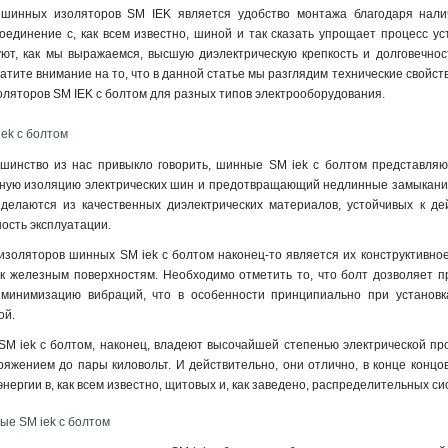
шинных изоляторов SM IEK является удобство монтажа благодаря наличи
оединение с, как всем известно, шиной и так сказать упрощает процесс у
уют, как мы выражаемся, высшую диэлектрическую крепкость и долговечнос
атите внимание на то, что в данной статье мы разглядим технические свойст
ляторов SM IEK с болтом для разных типов электрооборудования.
ek с болтом
ьшинство из нас привыкло говорить, шинные SM iek с болтом представляю
ую изоляцию электрических шин и предотвращающий недлинные замыкания 
 делаются из качественных диэлектрических материалов, устойчивых к д
ность эксплуатации.
золяторов шинных SM iek с болтом наконец-то является их конструктивно
к железным поверхностям. Необходимо отметить то, что болт дозволяет 
минимизацию вибраций, что в особенности принципиально при установка
ой.
 iek с болтом, наконец, владеют высочайшей степенью электрической прочн
ряжением до пары киловольт. И действительно, они отлично, в конце конц
нергии в, как всем известно, щитовых и, как заведено, распределительных с
ые SM iek с болтом