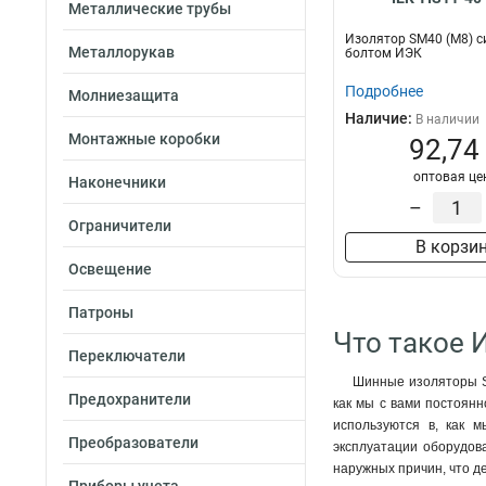
Металлические трубы
Изолятор SM40 (М8) с
Металлорукав
болтом ИЭК
Подробнее
Молниезащита
Наличие:
В наличии
Монтажные коробки
92,74
оптовая це
Наконечники
–
Ограничители
В корзи
Освещение
Патроны
Что такое 
Переключатели
Шинные изоляторы SM
Предохранители
как мы с вами постоянн
используются в, как 
Преобразователи
эксплуатации оборудов
наружных причин, что д