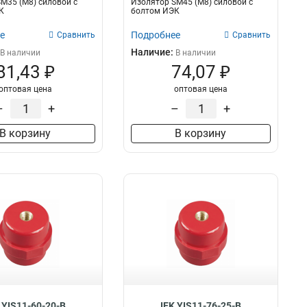
M35 (М8) силовой с
Изолятор SM45 (М8) силовой с
К
болтом ИЭК
е
Подробнее
Сравнить
Сравнить
Наличие:
В наличии
В наличии
81,43 ₽
74,07 ₽
оптовая цена
оптовая цена
–
+
–
+
В корзину
В корзину
 YIS11-60-20-B
IEK YIS11-76-25-B