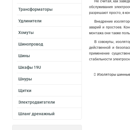
Не считая, как заве
обслуживания электроо
Трансформаторы
разрешают просто, в ко
Удлинители
Внедрение изоляторо
аварий и простоев. Кон
Хомуты
монтажа они также поль
В совокупы, изолято
Шинопровод
действенной и безопасн
применение существенн
Шины
стабильности электрос
Шкафы 19U
Изоляторы шинные 
Шнуры
Щитки
Электродвигатели
Шланг дренажный