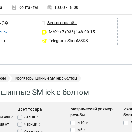
а
Контакты
10.00 - 18.00
-09
Звонок онлайн
MAX: +7 (936) 148-00-15
онок
ru
Telegram: ShopMSK8
оры
Изоляторы шинные SM iek с болтом
шинные SM iek с болтом
Метрический размер
Изо
Цвет товара
резьбы
бол
кабеля
белый
0
0
М10
2
ля от
черный
0
М6
2
бежевый
0