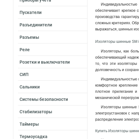
Приборы учета
Индивидуальностью 
обеспечивает крепкое с
Пускатели
производства гарантир
сложных критериях. Обр
Разъединители
выражаться, шинных изо
Разъемы
Изоляторы шинные SM i
Реле
Изоляторы, как бол
обеспечивающий надежн
Розетки и выключатели
то, что эти изоляторы
долговечность и сохран
СИП
Индивидуальностью и
комфортное крепление 
Сальники
плотное прилегание и 
механической перегрузк
Системы безопасности
Изоляторы шинные SM
Стабилизаторы
электроустановок с нап
распределение электроэ
Таймеры
Купить Изоляторы шинн
Термоусадка