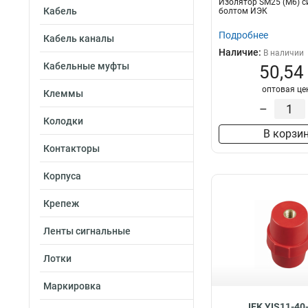
Изолятор SM25 (М6) с
Кабель
болтом ИЭК
Подробнее
Кабель каналы
Наличие:
В наличии
Кабельные муфты
50,54
оптовая це
Клеммы
–
Колодки
В корзи
Контакторы
Корпуса
Крепеж
Ленты сигнальные
Лотки
Маркировка
IEK YIS11-40